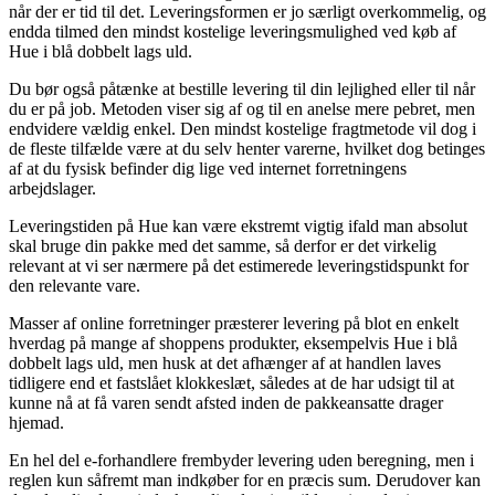
når der er tid til det. Leveringsformen er jo særligt overkommelig, og
endda tilmed den mindst kostelige leveringsmulighed ved køb af
Hue i blå dobbelt lags uld.
Du bør også påtænke at bestille levering til din lejlighed eller til når
du er på job. Metoden viser sig af og til en anelse mere pebret, men
endvidere vældig enkel. Den mindst kostelige fragtmetode vil dog i
de fleste tilfælde være at du selv henter varerne, hvilket dog betinges
af at du fysisk befinder dig lige ved internet forretningens
arbejdslager.
Leveringstiden på Hue kan være ekstremt vigtig ifald man absolut
skal bruge din pakke med det samme, så derfor er det virkelig
relevant at vi ser nærmere på det estimerede leveringstidspunkt for
den relevante vare.
Masser af online forretninger præsterer levering på blot en enkelt
hverdag på mange af shoppens produkter, eksempelvis Hue i blå
dobbelt lags uld, men husk at det afhænger af at handlen laves
tidligere end et fastslået klokkeslæt, således at de har udsigt til at
kunne nå at få varen sendt afsted inden de pakkeansatte drager
hjemad.
En hel del e-forhandlere frembyder levering uden beregning, men i
reglen kun såfremt man indkøber for en præcis sum. Derudover kan