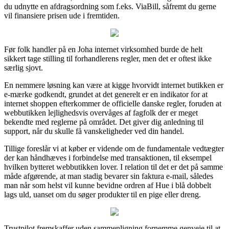
du udnytte en afdragsordning som f.eks. ViaBill, såfremt du gerne
vil finansiere prisen ude i fremtiden.
Før folk handler på en Joha internet virksomhed burde de helt
sikkert tage stilling til forhandlerens regler, men det er oftest ikke
særlig sjovt.
En nemmere løsning kan være at kigge hvorvidt internet butikken er
e-mærke godkendt, grundet at det generelt er en indikator for at
internet shoppen efterkommer de officielle danske regler, foruden at
webbutikken lejlighedsvis overvåges af fagfolk der er meget
bekendte med reglerne på området. Det giver dig anledning til
support, når du skulle få vanskeligheder ved din handel.
Tillige foreslår vi at køber er vidende om de fundamentale vedtægter
der kan håndhæves i forbindelse med transaktionen, til eksempel
hvilken bytteret webbutikken lover. I relation til det er det på samme
måde afgørende, at man stadig bevarer sin faktura e-mail, således
man når som helst vil kunne bevidne ordren af Hue i blå dobbelt
lags uld, uanset om du søger produkter til en pige eller dreng.
Trustpilot fremskaffer uden sammenligning fornemme genveje til at