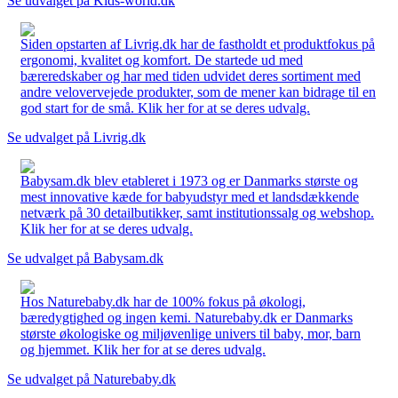
Se udvalget på Kids-world.dk
Siden opstarten af Livrig.dk har de fastholdt et produktfokus på
ergonomi, kvalitet og komfort. De startede ud med
bæreredskaber og har med tiden udvidet deres sortiment med
andre velovervejede produkter, som de mener kan bidrage til en
god start for de små. Klik her for at se deres udvalg.
Se udvalget på Livrig.dk
Babysam.dk blev etableret i 1973 og er Danmarks største og
mest innovative kæde for babyudstyr med et landsdækkende
netværk på 30 detailbutikker, samt institutionssalg og webshop.
Klik her for at se deres udvalg.
Se udvalget på Babysam.dk
Hos Naturebaby.dk har de 100% fokus på økologi,
bæredygtighed og ingen kemi. Naturebaby.dk er Danmarks
største økologiske og miljøvenlige univers til baby, mor, barn
og hjemmet. Klik her for at se deres udvalg.
Se udvalget på Naturebaby.dk