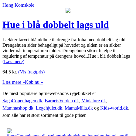
Høng Komskole
Hue i blå dobbelt lags uld
Lækker farvet blå uldhue til drenge fra Joha med dobbelt lag uld.
Drengehuen sider behageligt på hovedet og ulden er en sikker
vinder når temperaturen falder. Drengehuen sikrer hjælpe til
regulering af temperatur på drengens hoved..Hue i blå dobbelt lags
(Læs mere)
64.5
kr.
(Vis fragtpris)
Læs mere »
Køb nu »
De mest populære børnewebshops i øjeblikket er
SagaCopenhagen.dk
,
BarnetsVerden.dk
,
Miniature.dk
,
Mammashop.dk
,
Legehjulet.dk
,
MamaMilla.dk
og
Kids-world.dk
,
som alle har et stort sortiment til gode priser.
SagaCopenhagen.dk sælger økologisk og bæredygtigt udstyr til