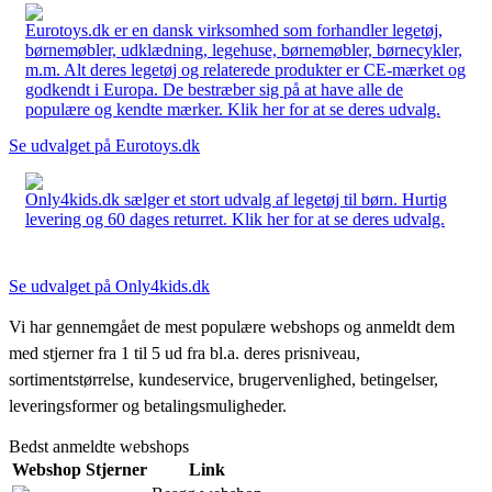
Eurotoys.dk er en dansk virksomhed som forhandler legetøj,
børnemøbler, udklædning, legehuse, børnemøbler, børnecykler,
m.m. Alt deres legetøj og relaterede produkter er CE-mærket og
godkendt i Europa. De bestræber sig på at have alle de
populære og kendte mærker. Klik her for at se deres udvalg.
Se udvalget på Eurotoys.dk
Only4kids.dk sælger et stort udvalg af legetøj til børn. Hurtig
levering og 60 dages returret. Klik her for at se deres udvalg.
Se udvalget på Only4kids.dk
Vi har gennemgået de mest populære webshops og anmeldt dem
med stjerner fra 1 til 5 ud fra bl.a. deres prisniveau,
sortimentstørrelse, kundeservice, brugervenlighed, betingelser,
leveringsformer og betalingsmuligheder.
Bedst anmeldte webshops
Webshop
Stjerner
Link