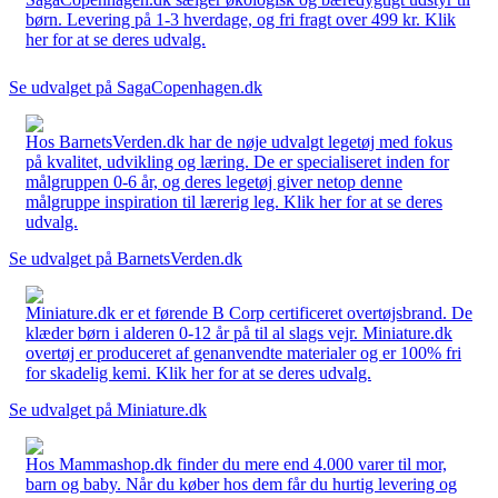
børn. Levering på 1-3 hverdage, og fri fragt over 499 kr. Klik
her for at se deres udvalg.
Se udvalget på SagaCopenhagen.dk
Hos BarnetsVerden.dk har de nøje udvalgt legetøj med fokus
på kvalitet, udvikling og læring. De er specialiseret inden for
målgruppen 0-6 år, og deres legetøj giver netop denne
målgruppe inspiration til lærerig leg. Klik her for at se deres
udvalg.
Se udvalget på BarnetsVerden.dk
Miniature.dk er et førende B Corp certificeret overtøjsbrand. De
klæder børn i alderen 0-12 år på til al slags vejr. Miniature.dk
overtøj er produceret af genanvendte materialer og er 100% fri
for skadelig kemi. Klik her for at se deres udvalg.
Se udvalget på Miniature.dk
Hos Mammashop.dk finder du mere end 4.000 varer til mor,
barn og baby. Når du køber hos dem får du hurtig levering og