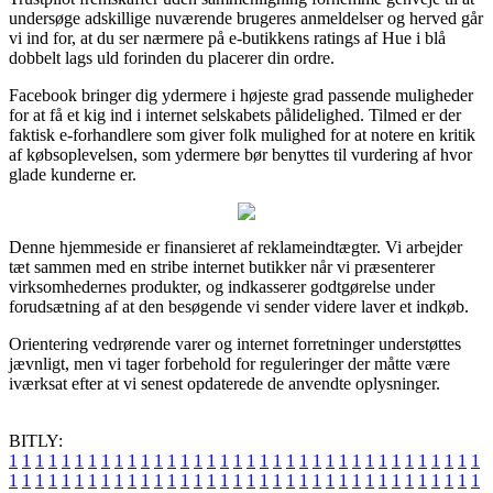
undersøge adskillige nuværende brugeres anmeldelser og herved går
vi ind for, at du ser nærmere på e-butikkens ratings af Hue i blå
dobbelt lags uld forinden du placerer din ordre.
Facebook bringer dig ydermere i højeste grad passende muligheder
for at få et kig ind i internet selskabets pålidelighed. Tilmed er der
faktisk e-forhandlere som giver folk mulighed for at notere en kritik
af købsoplevelsen, som ydermere bør benyttes til vurdering af hvor
glade kunderne er.
Denne hjemmeside er finansieret af reklameindtægter. Vi arbejder
tæt sammen med en stribe internet butikker når vi præsenterer
virksomhedernes produkter, og indkasserer godtgørelse under
forudsætning af at den besøgende vi sender videre laver et indkøb.
Orientering vedrørende varer og internet forretninger understøttes
jævnligt, men vi tager forbehold for reguleringer der måtte være
iværksat efter at vi senest opdaterede de anvendte oplysninger.
BITLY:
1
1
1
1
1
1
1
1
1
1
1
1
1
1
1
1
1
1
1
1
1
1
1
1
1
1
1
1
1
1
1
1
1
1
1
1
1
1
1
1
1
1
1
1
1
1
1
1
1
1
1
1
1
1
1
1
1
1
1
1
1
1
1
1
1
1
1
1
1
1
1
1