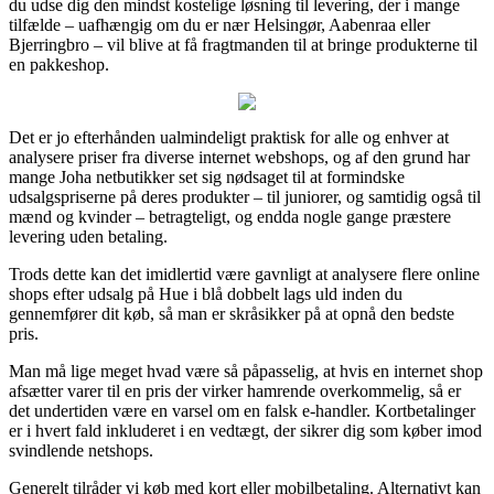
du udse dig den mindst kostelige løsning til levering, der i mange
tilfælde – uafhængig om du er nær Helsingør, Aabenraa eller
Bjerringbro – vil blive at få fragtmanden til at bringe produkterne til
en pakkeshop.
Det er jo efterhånden ualmindeligt praktisk for alle og enhver at
analysere priser fra diverse internet webshops, og af den grund har
mange Joha netbutikker set sig nødsaget til at formindske
udsalgspriserne på deres produkter – til juniorer, og samtidig også til
mænd og kvinder – betragteligt, og endda nogle gange præstere
levering uden betaling.
Trods dette kan det imidlertid være gavnligt at analysere flere online
shops efter udsalg på Hue i blå dobbelt lags uld inden du
gennemfører dit køb, så man er skråsikker på at opnå den bedste
pris.
Man må lige meget hvad være så påpasselig, at hvis en internet shop
afsætter varer til en pris der virker hamrende overkommelig, så er
det undertiden være en varsel om en falsk e-handler. Kortbetalinger
er i hvert fald inkluderet i en vedtægt, der sikrer dig som køber imod
svindlende netshops.
Generelt tilråder vi køb med kort eller mobilbetaling. Alternativt kan