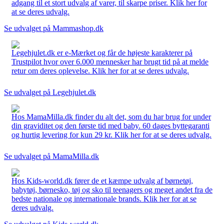
adgang til et stort udvalg af varer, til skarpe priser. Klik her for
at se deres udvalg.
Se udvalget på Mammashop.dk
Legehjulet.dk er e-Mærket og får de højeste karakterer på
Trustpilot hvor over 6.000 mennesker har brugt tid på at melde
retur om deres oplevelse. Klik her for at se deres udvalg.
Se udvalget på Legehjulet.dk
Hos MamaMilla.dk finder du alt det, som du har brug for under
din graviditet og den første tid med baby. 60 dages byttegaranti
og hurtig levering for kun 29 kr. Klik her for at se deres udvalg.
Se udvalget på MamaMilla.dk
Hos Kids-world.dk fører de et kæmpe udvalg af børnetøj,
babytøj, børnesko, tøj og sko til teenagers og meget andet fra de
bedste nationale og internationale brands. Klik her for at se
deres udvalg.