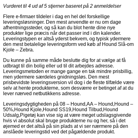
Vurderet til
4
ud af 5 stjerner baseret på
2
anmeldelser
Flere e-firmaer tildeler i dag en hel del forskellige
leveringsløsninger. Den mest anvendte er nu om dage
afhentningssteder, og så kan du blot hente dine nye
produkter lige præcis når det passer ind i din kalender.
Leveringstypen er altså yderst bekvem, og typisk ydermere
den mest betalelige leveringsform ved køb af Hound Slå-om
Kjole – Zebra.
Du kunne på samme måde beslutte dig for at vælge at få
udbragt til din bolig eller ud til dit arbejdes adresse.
Leveringsmetoden er mange gange en tak mindre prisbillig,
men ydermere særdeles gnidningsløs. Den mest
prisbevidste leveringsversion vil dog i de fleste tilfælde være
selv at hente produkterne, som desværre er betinget af at du
lever nærved netbutikkens adresse.
Leveringsdygtigheden på 08 – Hound,AA – Hound,Hound –
50%,Hound Kjole,Hound SS19,Hound Tilbud,Hound
Udsalg,Pigetøj kan vise sig at være meget udslagsgivende
hvis vi absolut skal bruge produkterne nu og her, så i det
øjemed er det altså på sin plads at vi ser nærmere på den
anslåede leveringstid ved det pågældende produkt.