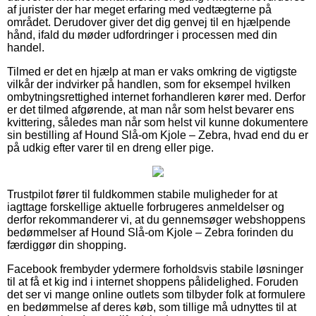
af jurister der har meget erfaring med vedtægterne på
området. Derudover giver det dig genvej til en hjælpende
hånd, ifald du møder udfordringer i processen med din
handel.
Tilmed er det en hjælp at man er vaks omkring de vigtigste
vilkår der indvirker på handlen, som for eksempel hvilken
ombytningsrettighed internet forhandleren kører med. Derfor
er det tilmed afgørende, at man når som helst bevarer ens
kvittering, således man når som helst vil kunne dokumentere
sin bestilling af Hound Slå-om Kjole – Zebra, hvad end du er
på udkig efter varer til en dreng eller pige.
Trustpilot fører til fuldkommen stabile muligheder for at
iagttage forskellige aktuelle forbrugeres anmeldelser og
derfor rekommanderer vi, at du gennemsøger webshoppens
bedømmelser af Hound Slå-om Kjole – Zebra forinden du
færdiggør din shopping.
Facebook frembyder ydermere forholdsvis stabile løsninger
til at få et kig ind i internet shoppens pålidelighed. Foruden
det ser vi mange online outlets som tilbyder folk at formulere
en bedømmelse af deres køb, som tillige må udnyttes til at