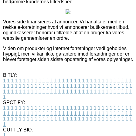
bedømme kundernes tilfredshed.
Vores side finansieres af annoncer. Vi har aftaler med en
række e-forretninger hvori vi annoncerer butikkernes tilbud,
og indkasserer honorar i tilfælde af at en bruger fra vores
website gennemfører en ordre.
Viden om produkter og internet forretninger vedligeholdes
hyppigt, men vi kan ikke garantere imod forandringer der er
blevet foretaget siden sidste opdatering af vores oplysninger.
BITLY:
1
1
1
1
1
1
1
1
1
1
1
1
1
1
1
1
1
1
1
1
1
1
1
1
1
1
1
1
1
1
1
1
1
1
1
1
1
1
1
1
1
1
1
1
1
1
1
1
1
1
1
1
1
1
1
1
1
1
1
1
1
1
1
1
1
1
1
1
1
1
1
1
1
1
1
1
1
1
1
1
1
1
1
1
1
1
1
1
1
1
1
1
1
1
1
1
1
1
1
1
SPOTIFY:
1
1
1
1
1
1
1
1
1
1
1
1
1
1
1
1
1
1
1
1
1
1
1
1
1
1
1
1
1
1
1
1
1
1
1
1
1
1
1
1
1
1
1
1
1
1
1
1
1
1
1
1
1
1
1
1
1
1
1
1
1
1
1
1
1
1
1
1
1
1
1
1
1
1
1
1
1
1
1
1
1
1
1
1
1
1
1
1
1
1
1
1
1
1
1
1
1
1
1
1
CUTTLY BIO:
1