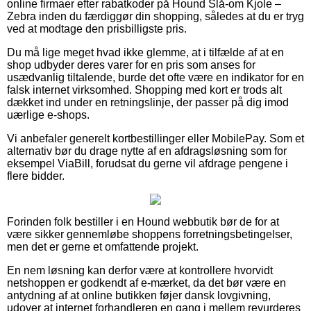
online firmaer efter rabatkoder på Hound Slå-om Kjole –
Zebra inden du færdiggør din shopping, således at du er tryg
ved at modtage den prisbilligste pris.
Du må lige meget hvad ikke glemme, at i tilfælde af at en
shop udbyder deres varer for en pris som anses for
usædvanlig tiltalende, burde det ofte være en indikator for en
falsk internet virksomhed. Shopping med kort er trods alt
dækket ind under en retningslinje, der passer på dig imod
uærlige e-shops.
Vi anbefaler generelt kortbestillinger eller MobilePay. Som et
alternativ bør du drage nytte af en afdragsløsning som for
eksempel ViaBill, forudsat du gerne vil afdrage pengene i
flere bidder.
Forinden folk bestiller i en Hound webbutik bør de for at
være sikker gennemløbe shoppens forretningsbetingelser,
men det er gerne et omfattende projekt.
En nem løsning kan derfor være at kontrollere hvorvidt
netshoppen er godkendt af e-mærket, da det bør være en
antydning af at online butikken føjer dansk lovgivning,
udover at internet forhandleren en gang i mellem revurderes