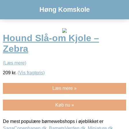
Høng Komskole
Hound Slå-om Kjole –
Zebra
(Læs mere)
209
kr.
(Vis fragtpris)
Læs mere »
Køb nu »
De mest populære børnewebshops i øjeblikket er
SagaCopenhagen.dk
,
BarnetsVerden.dk
,
Miniature.dk
,