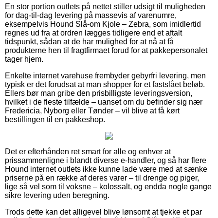
En stor portion outlets på nettet stiller udsigt til muligheden
for dag-til-dag levering på massevis af varenumre,
eksempelvis Hound Slå-om Kjole – Zebra, som imidlertid
regnes ud fra at ordren lægges tidligere end et aftalt
tidspunkt, sådan at de har mulighed for at nå at få
produkterne hen til fragtfirmaet forud for at pakkepersonalet
tager hjem.
Enkelte internet varehuse frembyder gebyrfri levering, men
typisk er det forudsat at man shopper for et fastslået beløb.
Ellers bør man gribe den prisbilligste leveringsversion,
hvilket i de fleste tilfælde – uanset om du befinder sig nær
Fredericia, Nyborg eller Tønder – vil blive at få kørt
bestillingen til en pakkeshop.
Det er efterhånden ret smart for alle og enhver at
prissammenligne i blandt diverse e-handler, og så har flere
Hound internet outlets ikke kunne lade være med at sænke
priserne på en række af deres varer – til drenge og piger,
lige så vel som til voksne – kolossalt, og endda nogle gange
sikre levering uden beregning.
Trods dette kan det alligevel blive lønsomt at tjekke et par