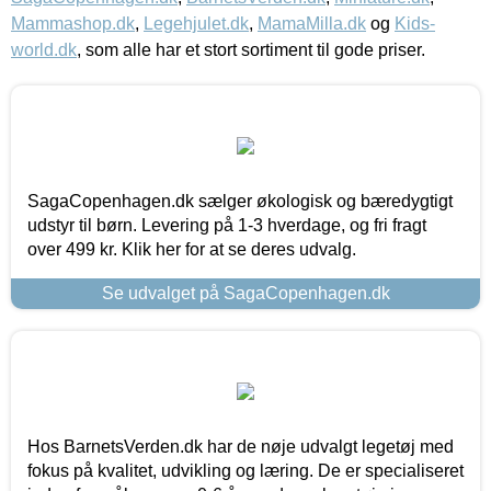
Mammashop.dk
,
Legehjulet.dk
,
MamaMilla.dk
og
Kids-
world.dk
, som alle har et stort sortiment til gode priser.
SagaCopenhagen.dk sælger økologisk og bæredygtigt
udstyr til børn. Levering på 1-3 hverdage, og fri fragt
over 499 kr. Klik her for at se deres udvalg.
Se udvalget på SagaCopenhagen.dk
Hos BarnetsVerden.dk har de nøje udvalgt legetøj med
fokus på kvalitet, udvikling og læring. De er specialiseret