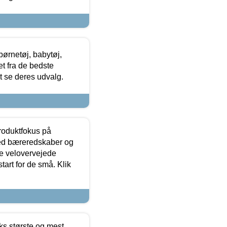
ørnetøj, babytøj,
t fra de bedste
at se deres udvalg.
produktfokus på
med bæreredskaber og
e velovervejede
tart for de små. Klik
ks største og mest