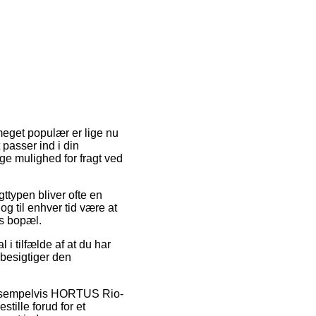
 meget populær er lige nu
 passer ind i din
ge mulighed for fragt ved
gttypen bliver ofte en
g til enhver tid være at
ts bopæl.
i tilfælde af at du har
 besigtiger den
, eksempelvis HORTUS Rio-
tille forud for et