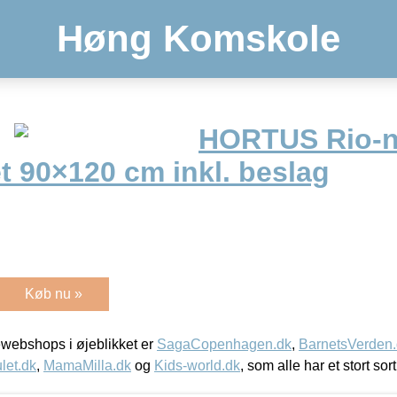
Høng Komskole
HORTUS Rio-ne
t 90×120 cm inkl. beslag
Køb nu »
webshops i øjeblikket er
SagaCopenhagen.dk
,
BarnetsVerden
let.dk
,
MamaMilla.dk
og
Kids-world.dk
, som alle har et stort sor