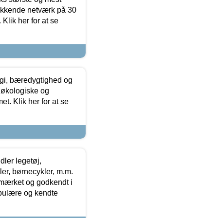
ækkende netværk på 30
Klik her for at se
gi, bæredygtighed og
 økologiske og
t. Klik her for at se
ler legetøj,
r, børnecykler, m.m.
-mærket og godkendt i
opulære og kendte