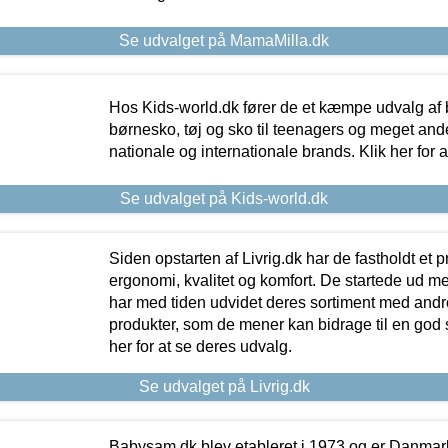
Se udvalget på MamaMilla.dk
Hos Kids-world.dk fører de et kæmpe udvalg af b
børnesko, tøj og sko til teenagers og meget ande
nationale og internationale brands. Klik her for 
Se udvalget på Kids-world.dk
Siden opstarten af Livrig.dk har de fastholdt et 
ergonomi, kvalitet og komfort. De startede ud 
har med tiden udvidet deres sortiment med andr
produkter, som de mener kan bidrage til en god s
her for at se deres udvalg.
Se udvalget på Livrig.dk
Babysam.dk blev etableret i 1973 og er Danmar