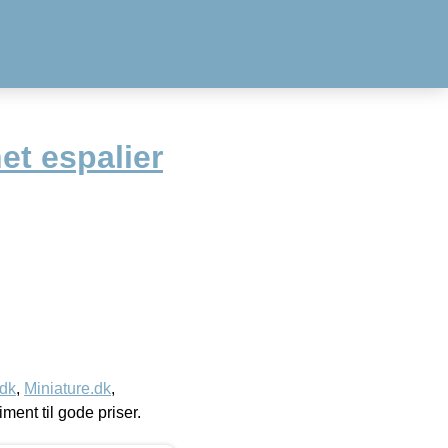
t espalier
.dk
,
Miniature.dk
,
timent til gode priser.