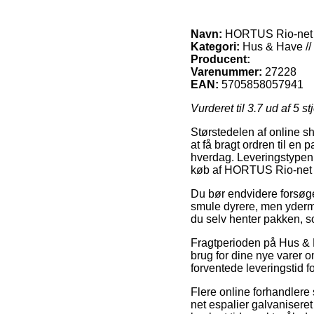
Navn:
HORTUS Rio-net es
Kategori:
Hus & Have // 
Producent:
Varenummer:
27228
EAN:
5705858057941
Vurderet til
3.7
ud af 5 st
Størstedelen af online sh
at få bragt ordren til en
hverdag. Leveringstypen 
køb af HORTUS Rio-net e
Du bør endvidere forsøge a
smule dyrere, men ydermer
du selv henter pakken, so
Fragtperioden på Hus & Ha
brug for dine nye varer o
forventede leveringstid 
Flere online forhandlere
net espalier galvaniseret