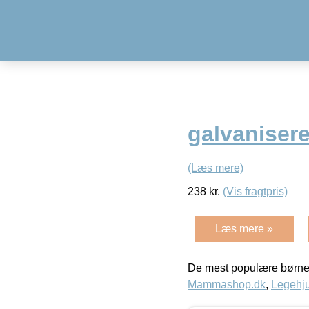
galvanisere
(Læs mere)
238
kr.
(Vis fragtpris)
Læs mere »
De mest populære børne
Mammashop.dk
,
Legehju