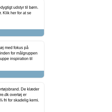
tigt udstyr til børn.
 Klik her for at se
tøj med fokus på
t inden for målgruppen
ppe inspiration til
vertøjsbrand. De klæder
ure.dk overtøj er
fri for skadelig kemi.