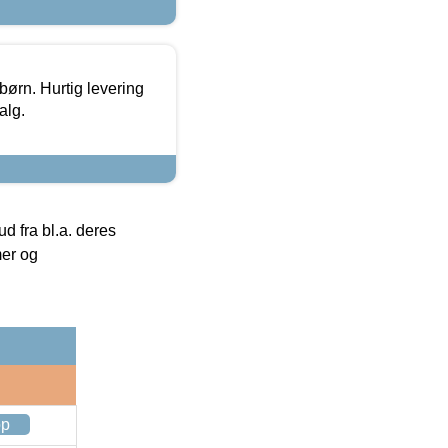
 børn. Hurtig levering
alg.
 fra bl.a. deres
mer og
op