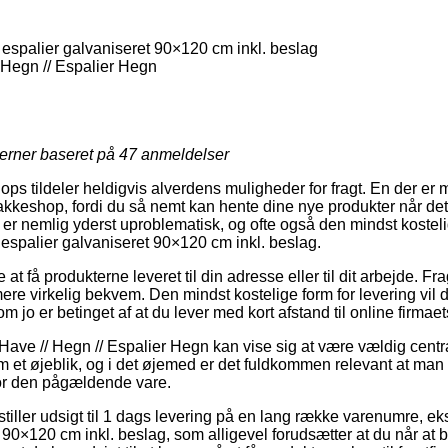
palier galvaniseret 90×120 cm inkl. beslag
Hegn // Espalier Hegn
jerner baseret på
47
anmeldelser
ops tildeler heldigvis alverdens muligheder for fragt. En der er
 pakkeshop, fordi du så nemt kan hente dine nye produkter når det
er nemlig yderst uproblematisk, og ofte også den mindst kosteli
spalier galvaniseret 90×120 cm inkl. beslag.
t få produkterne leveret til din adresse eller til dit arbejde. Fra
e virkelig bekvem. Den mindst kostelige form for levering vil do
m jo er betinget af at du lever med kort afstand til online firmae
ve // Hegn // Espalier Hegn kan vise sig at være vældig central 
m et øjeblik, og i det øjemed er det fuldkommen relevant at man
for den pågældende vare.
 stiller udsigt til 1 dags levering på en lang række varenumre
 90×120 cm inkl. beslag, som alligevel forudsætter at du når at bes