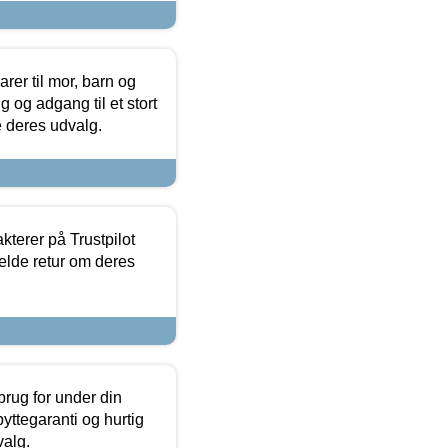
er til mor, barn og
 og adgang til et stort
se deres udvalg.
kterer på Trustpilot
elde retur om deres
brug for under din
yttegaranti og hurtig
valg.