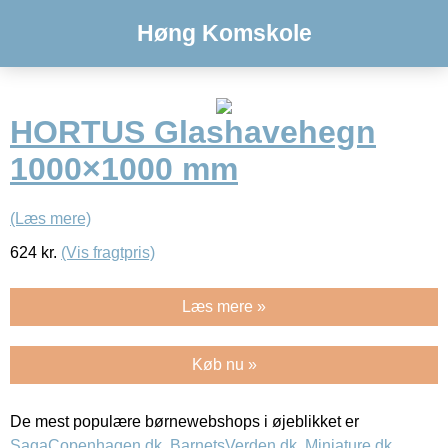
Høng Komskole
HORTUS Glashavehegn
1000×1000 mm
(Læs mere)
624
kr.
(Vis fragtpris)
Læs mere »
Køb nu »
De mest populære børnewebshops i øjeblikket er
SagaCopenhagen.dk
,
BarnetsVerden.dk
,
Miniature.dk
,