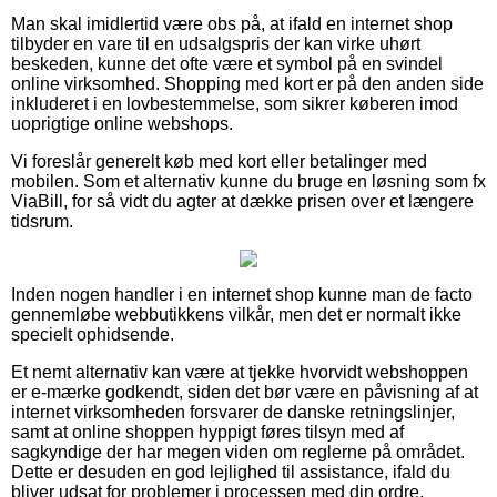
Man skal imidlertid være obs på, at ifald en internet shop
tilbyder en vare til en udsalgspris der kan virke uhørt
beskeden, kunne det ofte være et symbol på en svindel
online virksomhed. Shopping med kort er på den anden side
inkluderet i en lovbestemmelse, som sikrer køberen imod
uoprigtige online webshops.
Vi foreslår generelt køb med kort eller betalinger med
mobilen. Som et alternativ kunne du bruge en løsning som fx
ViaBill, for så vidt du agter at dække prisen over et længere
tidsrum.
Inden nogen handler i en internet shop kunne man de facto
gennemløbe webbutikkens vilkår, men det er normalt ikke
specielt ophidsende.
Et nemt alternativ kan være at tjekke hvorvidt webshoppen
er e-mærke godkendt, siden det bør være en påvisning af at
internet virksomheden forsvarer de danske retningslinjer,
samt at online shoppen hyppigt føres tilsyn med af
sagkyndige der har megen viden om reglerne på området.
Dette er desuden en god lejlighed til assistance, ifald du
bliver udsat for problemer i processen med din ordre.