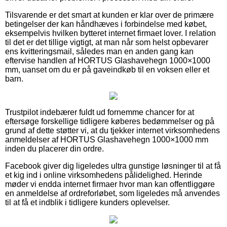
Tilsvarende er det smart at kunden er klar over de primære
betingelser der kan håndhæves i forbindelse med købet,
eksempelvis hvilken bytteret internet firmaet lover. I relation
til det er det tillige vigtigt, at man når som helst opbevarer
ens kvitteringsmail, således man en anden gang kan
eftervise handlen af HORTUS Glashavehegn 1000×1000
mm, uanset om du er på gaveindkøb til en voksen eller et
barn.
Trustpilot indebærer fuldt ud fornemme chancer for at
eftersøge forskellige tidligere køberes bedømmelser og på
grund af dette støtter vi, at du tjekker internet virksomhedens
anmeldelser af HORTUS Glashavehegn 1000×1000 mm
inden du placerer din ordre.
Facebook giver dig ligeledes ultra gunstige løsninger til at få
et kig ind i online virksomhedens pålidelighed. Herinde
møder vi endda internet firmaer hvor man kan offentliggøre
en anmeldelse af ordreforløbet, som ligeledes må anvendes
til at få et indblik i tidligere kunders oplevelser.