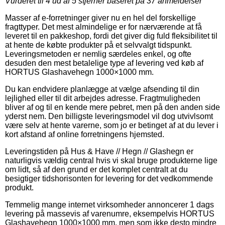
Vurderet til
4
ud af 5 stjerner baseret på
37
anmeldelser
Masser af e-forretninger giver nu en hel del forskellige
fragttyper. Det mest almindelige er for nærværende at få
leveret til en pakkeshop, fordi det giver dig fuld fleksibilitet til
at hente de købte produkter på et selvvalgt tidspunkt.
Leveringsmetoden er nemlig særdeles enkel, og ofte
desuden den mest betalelige type af levering ved køb af
HORTUS Glashavehegn 1000×1000 mm.
Du kan endvidere planlægge at vælge afsending til din
lejlighed eller til dit arbejdes adresse. Fragtmuligheden
bliver af og til en kende mere pebret, men på den anden side
yderst nem. Den billigste leveringsmodel vil dog utvivlsomt
være selv at hente varerne, som jo er betinget af at du lever i
kort afstand af online forretningens hjemsted.
Leveringstiden på Hus & Have // Hegn // Glashegn er
naturligvis vældig central hvis vi skal bruge produkterne lige
om lidt, så af den grund er det komplet centralt at du
besigtiger tidshorisonten for levering for det vedkommende
produkt.
Temmelig mange internet virksomheder annoncerer 1 dags
levering på massevis af varenumre, eksempelvis HORTUS
Glashavehegn 1000×1000 mm, men som ikke desto mindre