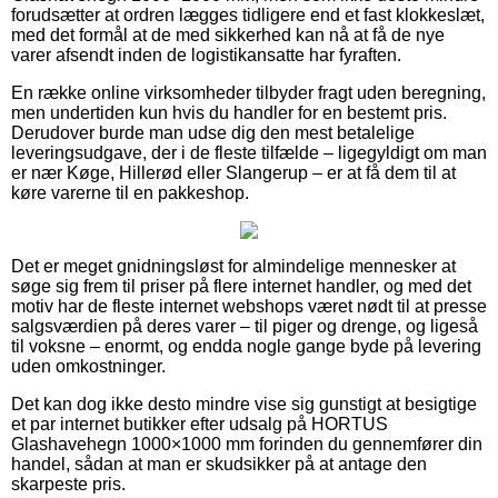
forudsætter at ordren lægges tidligere end et fast klokkeslæt,
med det formål at de med sikkerhed kan nå at få de nye
varer afsendt inden de logistikansatte har fyraften.
En række online virksomheder tilbyder fragt uden beregning,
men undertiden kun hvis du handler for en bestemt pris.
Derudover burde man udse dig den mest betalelige
leveringsudgave, der i de fleste tilfælde – ligegyldigt om man
er nær Køge, Hillerød eller Slangerup – er at få dem til at
køre varerne til en pakkeshop.
Det er meget gnidningsløst for almindelige mennesker at
søge sig frem til priser på flere internet handler, og med det
motiv har de fleste internet webshops været nødt til at presse
salgsværdien på deres varer – til piger og drenge, og ligeså
til voksne – enormt, og endda nogle gange byde på levering
uden omkostninger.
Det kan dog ikke desto mindre vise sig gunstigt at besigtige
et par internet butikker efter udsalg på HORTUS
Glashavehegn 1000×1000 mm forinden du gennemfører din
handel, sådan at man er skudsikker på at antage den
skarpeste pris.