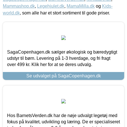
Mammashop.dk
,
Legehjulet.dk
,
MamaMilla.dk
og
Kids-
world.dk
, som alle har et stort sortiment til gode priser.
SagaCopenhagen.dk sælger økologisk og bæredygtigt
udstyr til børn. Levering på 1-3 hverdage, og fri fragt
over 499 kr. Klik her for at se deres udvalg.
Se udvalget på SagaCopenhagen.dk
Hos BarnetsVerden.dk har de nøje udvalgt legetøj med
fokus på kvalitet, udvikling og læring. De er specialiseret