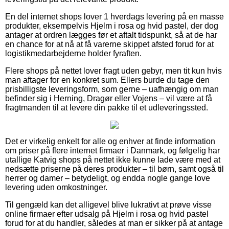
En del internet shops lover 1 hverdags levering på en masse
produkter, eksempelvis Hjelm i rosa og hvid pastel, der dog
antager at ordren lægges før et aftalt tidspunkt, så at de har
en chance for at nå at få varerne skippet afsted forud for at
logistikmedarbejderne holder fyraften.
Flere shops på nettet lover fragt uden gebyr, men tit kun hvis
man aftager for en konkret sum. Ellers burde du tage den
prisbilligste leveringsform, som gerne – uafhængig om man
befinder sig i Herning, Dragør eller Vojens – vil være at få
fragtmanden til at levere din pakke til et udleveringssted.
Det er virkelig enkelt for alle og enhver at finde information
om priser på flere internet firmaer i Danmark, og følgelig har
utallige Katvig shops på nettet ikke kunne lade være med at
nedsætte priserne på deres produkter – til børn, samt også til
herrer og damer – betydeligt, og endda nogle gange love
levering uden omkostninger.
Til gengæld kan det alligevel blive lukrativt at prøve visse
online firmaer efter udsalg på Hjelm i rosa og hvid pastel
forud for at du handler, således at man er sikker på at antage