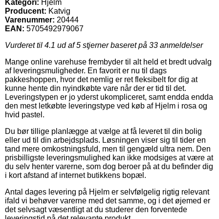
Kategori:
Hjelm
Producent:
Katvig
Varenummer:
20444
EAN:
5705492979067
Vurderet til
4.1
ud af 5 stjerner baseret på
33
anmeldelser
Mange online varehuse frembyder til alt held et bredt udvalg
af leveringsmuligheder. En favorit er nu til dags
pakkeshoppen, hvor det nemlig er ret fleksibelt for dig at
kunne hente din nyindkøbte vare når der er tid til det.
Leveringstypen er jo yderst ukompliceret, samt endda endda
den mest letkøbte leveringstype ved køb af Hjelm i rosa og
hvid pastel.
Du bør tillige planlægge at vælge at få leveret til din bolig
eller ud til din arbejdsplads. Løsningen viser sig til tider en
tand mere omkostningsfuld, men til gengæld ultra nem. Den
prisbilligste leveringsmulighed kan ikke modsiges at være at
du selv henter varerne, som dog beroer på at du befinder dig
i kort afstand af internet butikkens bopæl.
Antal dages levering på Hjelm er selvfølgelig rigtig relevant
ifald vi behøver varerne med det samme, og i det øjemed er
det selvsagt væsentligt at du studerer den forventede
leveringstid på det relevante produkt.