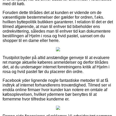
med dit køb.
Foruden dette tilrådes det at kunden er vidende om de
væsentligste bestemmelser der gælder for ordren, f.eks.
hvilken byttepolitik butikken garanterer. I relation til det er det
tilmed afgørende, at man til enhver tid bibeholder ens
ordrekvittering, således man til enhver tid kan dokumentere
bestillingen af Hjelm i rosa og hvid pastel, uanset om du
shopper til en dame eller herre.
Trustpilot byder på altid anstændige genveje til at evaluere
ret mange aktuelle køberes anmeldelser og derfor tilrådes
det, at du undersøger internet forretningens kritik af Hjelm i
rosa og hvid pastel før du placerer din ordre.
Facebook yder lignende nogle fantastiske metoder til at få
indtryk af internet forhandlerens troværdighed. Tilmed ser vi
endda online firmaer hvor kunder kan notere en omtale af
købsoplevelsen, hvilket ydermere bør benyttes til at
fornemme hvor tilfredse kunderne er.