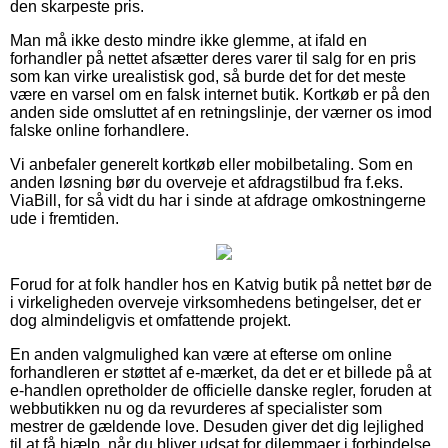
den skarpeste pris.
Man må ikke desto mindre ikke glemme, at ifald en
forhandler på nettet afsætter deres varer til salg for en pris
som kan virke urealistisk god, så burde det for det meste
være en varsel om en falsk internet butik. Kortkøb er på den
anden side omsluttet af en retningslinje, der værner os imod
falske online forhandlere.
Vi anbefaler generelt kortkøb eller mobilbetaling. Som en
anden løsning bør du overveje et afdragstilbud fra f.eks.
ViaBill, for så vidt du har i sinde at afdrage omkostningerne
ude i fremtiden.
Forud for at folk handler hos en Katvig butik på nettet bør de
i virkeligheden overveje virksomhedens betingelser, det er
dog almindeligvis et omfattende projekt.
En anden valgmulighed kan være at efterse om online
forhandleren er støttet af e-mærket, da det er et billede på at
e-handlen opretholder de officielle danske regler, foruden at
webbutikken nu og da revurderes af specialister som
mestrer de gældende love. Desuden giver det dig lejlighed
til at få hjælp, når du bliver udsat for dilemmaer i forbindelse