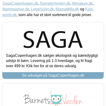
SagaCopenhagen.dk
,
BarnetsVerden.dk
,
Miniature.dk
,
Mammashop.dk
,
Legehjulet.dk
,
MamaMilla.dk
og
Kids-
world.dk
, som alle har et stort sortiment til gode priser.
SagaCopenhagen.dk sælger økologisk og bæredygtigt
udstyr til børn. Levering på 1-3 hverdage, og fri fragt
over 499 kr. Klik her for at se deres udvalg.
Se udvalget på SagaCopenhagen.dk