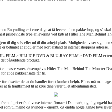
. En yndling er i vore dage at få leveret til en pakkeshop, og så skal d
n mest prisbevidste type af levering ved køb af Hitler The Man Behind 
jem til dig selv eller ud til din arbejdsplads. Muligheden viser sig tit 
er betinget af at du er med kort afstand til internet shoppens adresse.
ILM > BILLIGE DVD & BLU-RAY FILM > DVD FILM er temmelig esse
på det pågældende produkt.
å en masse varer, eksempelvis Hitler The Man Behind The Monster Dvd, 
for at de pakkeansatte får fri.
e forudsætter det at du handler for et konkret beløb. Ellers må man tage d
t få fragtfirmaet til at køre dine varer til et afhentningssted.
 frem til priser fra diverse internet firmaer i Danmark, og til gengæld
å vel som til mænd og kvinder – enormt, og endda nogle gange love leve