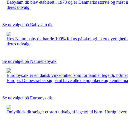
Babysam.dk blev etableret i 1973 og er Danmarks største og mest i
deres udvalg.
Se udvalget på Babysam.dk
Hos Naturebaby.dk har de 100% fokus på økologi, bæredygtighed og 
deres udvalg.
Se udvalget på Naturebaby.dk
Eurotoys.dk er en dansk virksomhed som forhandler legetøj, børnem
Europa. De bestræber sig på at have alle de populære og kendte mær
Se udvalget på Eurotoys.dk
Only4kids.dk sælger et stort udvalg af legetøj til børn. Hurtig leveri