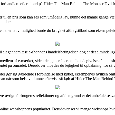
ne forhandlere efter tilbud på Hitler The Man Behind The Monster Dvd fo
er til en pris som kan ses som umådelig lav, kunne det mange gange være
utikker.
m en alternativ mulighed burde du bruge et afdragstilbud som eksempelvis
il alt gennemlæse e-shoppens handelsbetingelser, dog er det almindeligv
medlem af e-mærket, siden det generelt er en tilkendegivelse af at nets
på området. Derudover tilbydes du lejlighed til opbakning, for så vidt
d der gør sig gældende i forbindelse med købet, eksempelvis hvilken omb
 man når som helst vil kunne eftervise sit køb af Hitler The Man Behind
flere øvrige forbrugeres reflektioner og af den grund er det anbefalel
 i online webshoppens popularitet. Derudover ser vi mange webshops h