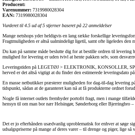
Producent:
Varenummer:
7319980028304
EAN:
7319980028304
Vurderet til
4.5
ud af 5 stjerner baseret på
22
anmeldelser
Mange netshops yder heldigvis en lang række forskellige leveringsformer
Fragtmuligheden er altså ualmindeligt ligetil, samt ofte ligeledes de
Du kan på samme måde beslutte dig for at bestille ordren til levering h
mulighed for levering er uden tvivl at hente pakken selv, som desværre 
Leveringstiden på LEGETØJ > ELEKTRONIK, KONSOLLER, SPIL, F
herved er det altså vigtigt at du finder den estimerede leveringsdato 
En masse netbutikker præsterer muligheden for dag-til-dag levering p
tidspunkt, sådan at de garanteret kan nå at få produkterne ordnet forud 
Nogle få internet outlets frembyder portofri fragt, men i mange tilfæld
hensyn til om man bor nær Helsingør, Sønderborg eller Bjerringbro – er a
Det er jo efterhånden usædvanlig uproblematisk for enhver at søge sig
udsalgspriserne på mange af deres varer – til drenge og piger, lige s