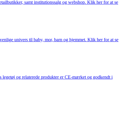
lbutikker, samt institutionssalg og webshop. Klik her for at se
lige univers til baby, mor, barn og hjemmet. Klik her for at se
s legetøj og relaterede produkter er CE-mærket og godkendt i