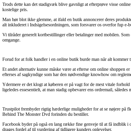
Trods dette kan det stadigvæk blive gavnligt at efterprøve visse onli
kostelige pris.
Man bør blot ikke glemme, at ifald en butik annoncerer deres produkt
alt inkluderet i Indsigelsesordningen, som forsvarer os overfor fup e-b
Vi tilråder generelt kortbestillinger eller betalinger med mobilen. So
omgange.
Forud for at folk handler i en online butik burde man når alt kommer t
Et andet alternativ kunne måske være at efterse om online shoppen er 
efterses af sagkyndige som har den nødvendige knowhow om reglementet 
Ydermere er det klogt at køberen er på vagt for de mest vitale forhol
ligeledes essesentielt, at man stadig opbevarer ens ordremail, således
Trustpilot frembyder rigtig hæderlige muligheder for at se nøjere på 
Behind The Monster Dvd forinden du bestiller.
Facebook byder på også en lang række fine genveje til at få indblik
drages fordel af til vurdering af tidligere kunders oplevelser.