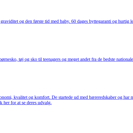
aviditet og den første tid med baby. 60 dages byttegaranti og hurtig lev
nesko, tøj og sko til teenagers og meget andet fra de bedste nationale 
rgonomi, kvalitet og komfort. De startede ud med bæreredskaber og har
k her for at se deres udvalg.