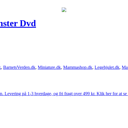
nster Dvd
k
,
BarnetsVerden.dk
,
Miniature.dk
,
Mammashop.dk
,
Legehjulet.dk
,
Ma
Levering på 1-3 hverdage, og fri fragt over 499 kr. Klik her for at se