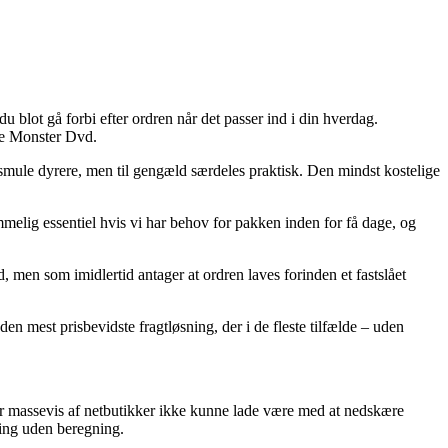
u blot gå forbi efter ordren når det passer ind i din hverdag.
The Monster Dvd.
en smule dyrere, men til gengæld særdeles praktisk. Den mindst kostelige
ntiel hvis vi har behov for pakken inden for få dage, og
men som imidlertid antager at ordren laves forinden et fastslået
en mest prisbevidste fragtløsning, der i de fleste tilfælde – uden
 har massevis af netbutikker ikke kunne lade være med at nedskære
ring uden beregning.