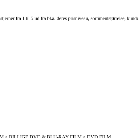
er fra 1 til 5 ud fra bl.a. deres prisniveau, sortimentstørrelse, kunde
M > BILLIGE DVD & BLU-RAY FILM > DVD FILM