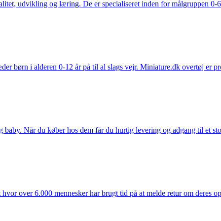
tet, udvikling og læring. De er specialiseret inden for målgruppen 0-6 
der børn i alderen 0-12 år på til al slags vejr. Miniature.dk overtøj er 
y. Når du køber hos dem får du hurtig levering og adgang til et stort u
t hvor over 6.000 mennesker har brugt tid på at melde retur om deres opl