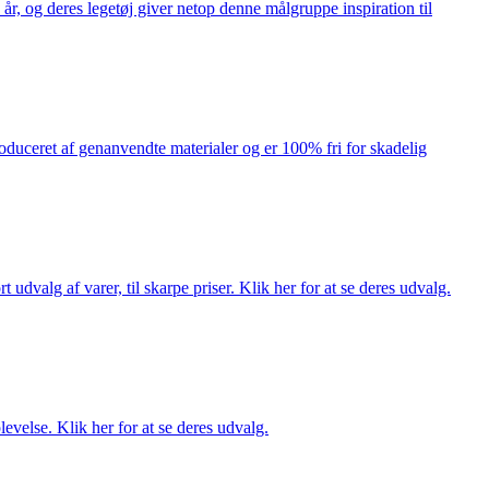
år, og deres legetøj giver netop denne målgruppe inspiration til
produceret af genanvendte materialer og er 100% fri for skadelig
dvalg af varer, til skarpe priser. Klik her for at se deres udvalg.
evelse. Klik her for at se deres udvalg.