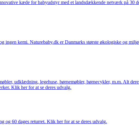
nnovative kæde for babyudstyr med et landsdækkende netværk på 30 detai
ingen kemi. Naturebaby.dk er Danmarks største økologiske og miljøven
øbler, udklædning, legehuse, børnemøbler, børnecykler, m.m. Alt dere
ker. Klik her for at se deres udvalg.
ng og 60 dages returret. Klik her for at se deres udvalg.