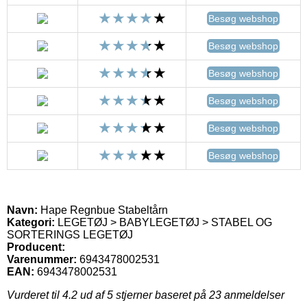
Besøg webshop
Besøg webshop
Besøg webshop
Besøg webshop
Besøg webshop
Besøg webshop
Navn:
Hape Regnbue Stabeltårn
Kategori:
LEGETØJ > BABYLEGETØJ > STABEL OG
SORTERINGS LEGETØJ
Producent:
Varenummer:
6943478002531
EAN:
6943478002531
Vurderet til
4.2
ud af 5 stjerner baseret på
23
anmeldelser