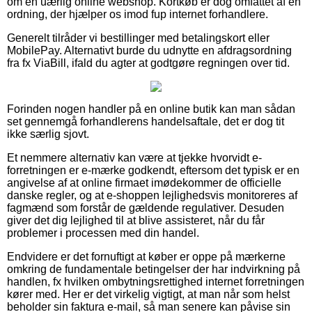
om en uærlig online webshop. Kortkøb er dog omfattet af en
ordning, der hjælper os imod fup internet forhandlere.
Generelt tilråder vi bestillinger med betalingskort eller
MobilePay. Alternativt burde du udnytte en afdragsordning
fra fx ViaBill, ifald du agter at godtgøre regningen over tid.
Forinden nogen handler på en online butik kan man sådan
set gennemgå forhandlerens handelsaftale, det er dog tit
ikke særlig sjovt.
Et nemmere alternativ kan være at tjekke hvorvidt e-
forretningen er e-mærke godkendt, eftersom det typisk er en
angivelse af at online firmaet imødekommer de officielle
danske regler, og at e-shoppen lejlighedsvis monitoreres af
fagmænd som forstår de gældende regulativer. Desuden
giver det dig lejlighed til at blive assisteret, når du får
problemer i processen med din handel.
Endvidere er det fornuftigt at køber er oppe på mærkerne
omkring de fundamentale betingelser der har indvirkning på
handlen, fx hvilken ombytningsrettighed internet forretningen
kører med. Her er det virkelig vigtigt, at man når som helst
beholder sin faktura e-mail, så man senere kan påvise sin