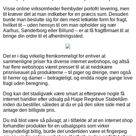
Visse online virksomheder frembyder portofri levering, men
tit kræver det at man indkøber for en præcis sum. Desuden
burde man beslutte sig for den mest letkøbte form for fragt,
hvilket tit – uden hensyn til om man opholder sig nær
Aarhus, Sønderborg eller Billund – er at få fragtfirmaet til at
bringe din ordre til et afhentningssted.
Det er i dag virkelig fremkommeligt for enhver at
sammenligne priser fra diverse internet webshops, og altså
har flere webshops været presset til at at nedskære
prisniveauet på produkterne – til piger og drenge, men også
til herrer og damer – betragteligt, og endda nogle gange love
fragt uden beregning.
Dog kan det stadigvæk være smart at efterprøve nogle få
internet handler efter udsalg på Hape Regnbue Stabeltårn
inden du bestiller, således at du er på den sikre side med at
antage den billigste pris.
Du må blot være så påvagt, at i tilfælde af at en internet shop
forhandler produkter for en udsalgspris som virker
besynderligt billig, burde det undertiden være et fingerpeg