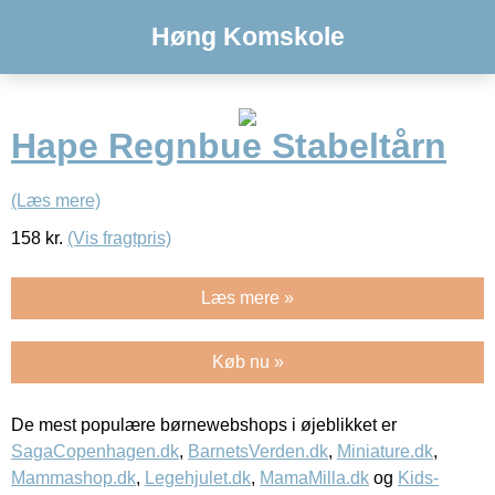
Høng Komskole
Hape Regnbue Stabeltårn
(Læs mere)
158
kr.
(Vis fragtpris)
Læs mere »
Køb nu »
De mest populære børnewebshops i øjeblikket er
SagaCopenhagen.dk
,
BarnetsVerden.dk
,
Miniature.dk
,
Mammashop.dk
,
Legehjulet.dk
,
MamaMilla.dk
og
Kids-