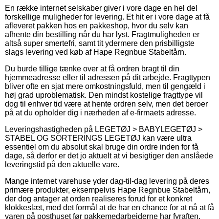
En række internet selskaber giver i vore dage en hel del
forskellige muligheder for levering. Et hit er i vore dage at få
afleveret pakken hos en pakkeshop, hvor du selv kan
afhente din bestilling når du har lyst. Fragtmuligheden er
altså super smertefri, samt tit ydermere den prisbilligste
slags levering ved køb af Hape Regnbue Stabeltårn.
Du burde tillige tænke over at få ordren bragt til din
hjemmeadresse eller til adressen på dit arbejde. Fragttypen
bliver ofte en sjat mere omkostningsfuld, men til gengæld i
høj grad uproblematisk. Den mindst kostelige fragttype vil
dog til enhver tid være at hente ordren selv, men det beroer
på at du opholder dig i nærheden af e-firmaets adresse.
Leveringshastigheden på LEGETØJ > BABYLEGETØJ >
STABEL OG SORTERINGS LEGETØJ kan være ultra
essentiel om du absolut skal bruge din ordre inden for få
dage, så derfor er det jo aktuelt at vi besigtiger den anslåede
leveringstid på den aktuelle vare.
Mange internet varehuse yder dag-til-dag levering på deres
primære produkter, eksempelvis Hape Regnbue Stabeltårn,
der dog antager at orden realiseres forud for et konkret
klokkeslæt, med det formål at de har en chance for at nå at få
varen på posthuset før pakkemedarbejderne har fyraften.