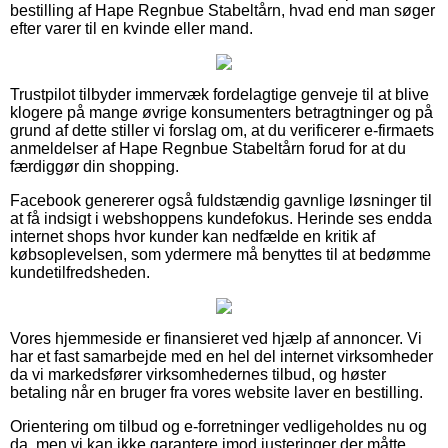
bestilling af Hape Regnbue Stabeltårn, hvad end man søger
efter varer til en kvinde eller mand.
Trustpilot tilbyder immervæk fordelagtige genveje til at blive
klogere på mange øvrige konsumenters betragtninger og på
grund af dette stiller vi forslag om, at du verificerer e-firmaets
anmeldelser af Hape Regnbue Stabeltårn forud for at du
færdiggør din shopping.
Facebook genererer også fuldstændig gavnlige løsninger til
at få indsigt i webshoppens kundefokus. Herinde ses endda
internet shops hvor kunder kan nedfælde en kritik af
købsoplevelsen, som ydermere må benyttes til at bedømme
kundetilfredsheden.
Vores hjemmeside er finansieret ved hjælp af annoncer. Vi
har et fast samarbejde med en hel del internet virksomheder
da vi markedsfører virksomhedernes tilbud, og høster
betaling når en bruger fra vores website laver en bestilling.
Orientering om tilbud og e-forretninger vedligeholdes nu og
da, men vi kan ikke garantere imod justeringer der måtte