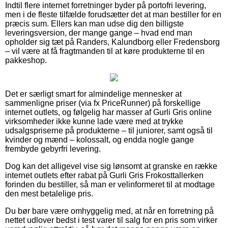
Indtil flere internet forretninger byder på portofri levering,
men i de fleste tilfælde forudsætter det at man bestiller for en
præcis sum. Ellers kan man udse dig den billigste
leveringsversion, der mange gange – hvad end man
opholder sig tæt på Randers, Kalundborg eller Fredensborg
– vil være at få fragtmanden til at køre produkterne til en
pakkeshop.
Det er særligt smart for almindelige mennesker at
sammenligne priser (via fx PriceRunner) på forskellige
internet outlets, og følgelig har masser af Gurli Gris online
virksomheder ikke kunne lade være med at trykke
udsalgspriserne på produkterne – til juniorer, samt også til
kvinder og mænd – kolossalt, og endda nogle gange
frembyde gebyrfri levering.
Dog kan det alligevel vise sig lønsomt at granske en række
internet outlets efter rabat på Gurli Gris Frokosttallerken
forinden du bestiller, så man er velinformeret til at modtage
den mest betalelige pris.
Du bør bare være omhyggelig med, at når en forretning på
nettet udlover bedst i test varer til salg for en pris som virker