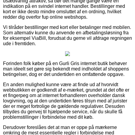
usædvanlig attraktiv, så bør det mange gange være en
indikation på en svindel internet handler. Bestillinger med
kort er ikke desto mindre omsluttet af en ordning, hvilket
redder dig overfor fup online webshops.
Vi tilråder bestillinger med kort eller betalinger med mobilen.
Som alternativ kunne du anvende en afbetalingsløsning fra
for eksempel ViaBill, forudsat du gerne vil afdrage regningen
ude i fremtiden.
Forinden folk køber på en Gurli Gris internet butik behøver
man ideelt set gøre sig bekendt med indholdet af shoppens
betingelser, dog er det undertiden en omfattende opgave.
En anden mulighed kunne være at finde ud af hvorvidt
webbutikken er godkendt af e-mærket, grundet at det ofte er
et fingerpeg om at internet forhandleren overholder dansk
lovgivning, og at den undertiden føres tilsyn med af jurister
der er meget fortrolige de gældende regulativer. Desuden
tilbydes du genvej til hjælpende service, når du skulle få
problemstillinger i forbindelse med dit køb.
Derudover foreslåes det at man er oppe på mærkerne
omkring de mest essentielle regler i forbindelse med