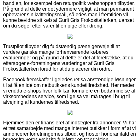
handlen, for eksempel den returpolitik webshoppen tilbyder.
På grund af dette er det ydermere vigtigt, at man permanent
opbevarer sin kvitteringsmail, således man i fremtiden vil
kunne bevidne sit køb af Gurli Gris Frokosttallerken, uanset
om du søger efter varer til en pige eller dreng.
Trustpilot tilbyder dig fuldstændig pæne genveje til at
vurdere ganske mange forhenværende køberes
evalueringer og på grund af dette er det at foretrække, at du
eftersøger e-forretningens vurderinger af Gurli Gris
Frokosttallerken forud for at du placerer din ordre.
Facebook fremskaffer ligeledes ret så anstændige løsninger
til at få en idé om netbutikkens kundetilfredshed. Her møder
vi endda e-shops hvor folk kan formulere en bedømmelse af
virksomhedens service, som lige så vel må tages i brug til
afvejning af kundernes tilfredshed.
Hjemmesiden er finansieret af indtægter fra annoncer. Vi har
et tæt samarbejde med mange internet butikker i form af at vi
annoncerer forretningernes tilbud, og høster honorar ifald en
bruger fra vores website fuldfører en transaktion.