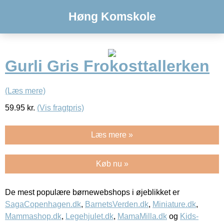
Høng Komskole
Gurli Gris Frokosttallerken
(Læs mere)
59.95
kr.
(Vis fragtpris)
Læs mere »
Køb nu »
De mest populære børnewebshops i øjeblikket er
SagaCopenhagen.dk
,
BarnetsVerden.dk
,
Miniature.dk
,
Mammashop.dk
,
Legehjulet.dk
,
MamaMilla.dk
og
Kids-