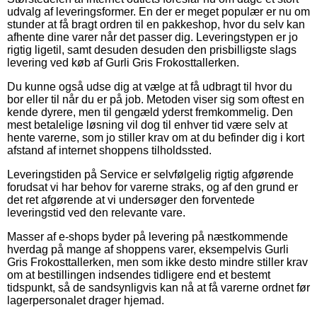
udvalg af leveringsformer. En der er meget populær er nu om
stunder at få bragt ordren til en pakkeshop, hvor du selv kan
afhente dine varer når det passer dig. Leveringstypen er jo
rigtig ligetil, samt desuden desuden den prisbilligste slags
levering ved køb af Gurli Gris Frokosttallerken.
Du kunne også udse dig at vælge at få udbragt til hvor du
bor eller til når du er på job. Metoden viser sig som oftest en
kende dyrere, men til gengæld yderst fremkommelig. Den
mest betalelige løsning vil dog til enhver tid være selv at
hente varerne, som jo stiller krav om at du befinder dig i kort
afstand af internet shoppens tilholdssted.
Leveringstiden på Service er selvfølgelig rigtig afgørende
forudsat vi har behov for varerne straks, og af den grund er
det ret afgørende at vi undersøger den forventede
leveringstid ved den relevante vare.
Masser af e-shops byder på levering på næstkommende
hverdag på mange af shoppens varer, eksempelvis Gurli
Gris Frokosttallerken, men som ikke desto mindre stiller krav
om at bestillingen indsendes tidligere end et bestemt
tidspunkt, så de sandsynligvis kan nå at få varerne ordnet før
lagerpersonalet drager hjemad.