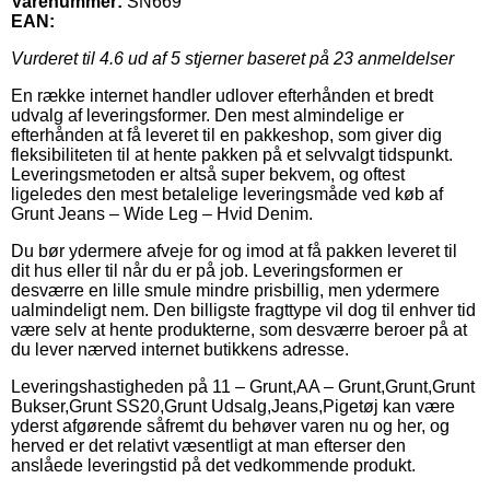
Varenummer:
SN669
EAN:
Vurderet til
4.6
ud af 5 stjerner baseret på
23
anmeldelser
En række internet handler udlover efterhånden et bredt
udvalg af leveringsformer. Den mest almindelige er
efterhånden at få leveret til en pakkeshop, som giver dig
fleksibiliteten til at hente pakken på et selvvalgt tidspunkt.
Leveringsmetoden er altså super bekvem, og oftest
ligeledes den mest betalelige leveringsmåde ved køb af
Grunt Jeans – Wide Leg – Hvid Denim.
Du bør ydermere afveje for og imod at få pakken leveret til
dit hus eller til når du er på job. Leveringsformen er
desværre en lille smule mindre prisbillig, men ydermere
ualmindeligt nem. Den billigste fragttype vil dog til enhver tid
være selv at hente produkterne, som desværre beroer på at
du lever nærved internet butikkens adresse.
Leveringshastigheden på 11 – Grunt,AA – Grunt,Grunt,Grunt
Bukser,Grunt SS20,Grunt Udsalg,Jeans,Pigetøj kan være
yderst afgørende såfremt du behøver varen nu og her, og
herved er det relativt væsentligt at man efterser den
anslåede leveringstid på det vedkommende produkt.