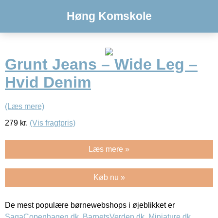
Høng Komskole
Grunt Jeans – Wide Leg –
Hvid Denim
(Læs mere)
279
kr.
(Vis fragtpris)
Læs mere »
Køb nu »
De mest populære børnewebshops i øjeblikket er
SagaCopenhagen.dk
,
BarnetsVerden.dk
,
Miniature.dk
,