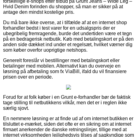
forskellige e-shops efter tilbud på Grunt Jeans – Wide Leg –
Hvid Denim forinden du shopper, så man er sikker på at
antage den mindst kostelige pris.
Du må bare ikke overse, at i tilfælde af at en internet shop
forhandler bedst i test varer for en udsalgspris der er
ubegribelig fremragende, burde det undertiden være et tegn
på en bedragerisk netbutik. Køb med betalingskort er på den
anden side dækket ind under et regelsæt, hvilket værner dig
som køber overfor uoprigtige netshops.
Generelt foreslår vi bestillinger med betalingskort eller
betalinger med mobilen. Alternativt kan du overveje en
løsning på afbetaling som fx ViaBill, ifald du vil finansiere
prisen over en periode.
Forud for at folk køber i en Grunt e-forhandler bør de faktisk
tage stilling til netbutikkens vilkår, men det er i reglen ikke
særlig sjovt.
En nemmere løsning er at finde ud af om internet butikken er
tilsluttet e-mærket, siden det ofte er en sikring om at internet
firmaet anerkender de danske retningslinjer, tillige med at
internet virksomheden lejlighedsvis tilses af sagkyndige som