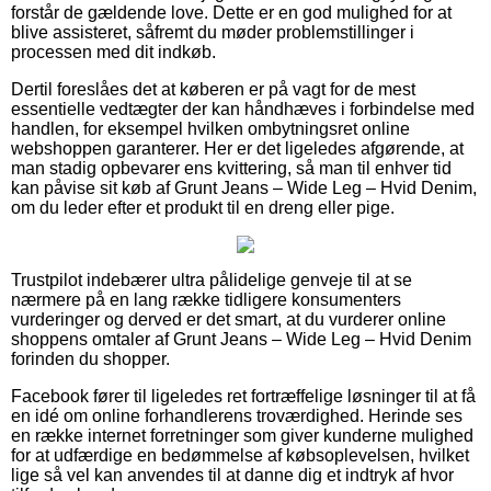
forstår de gældende love. Dette er en god mulighed for at
blive assisteret, såfremt du møder problemstillinger i
processen med dit indkøb.
Dertil foreslåes det at køberen er på vagt for de mest
essentielle vedtægter der kan håndhæves i forbindelse med
handlen, for eksempel hvilken ombytningsret online
webshoppen garanterer. Her er det ligeledes afgørende, at
man stadig opbevarer ens kvittering, så man til enhver tid
kan påvise sit køb af Grunt Jeans – Wide Leg – Hvid Denim,
om du leder efter et produkt til en dreng eller pige.
Trustpilot indebærer ultra pålidelige genveje til at se
nærmere på en lang række tidligere konsumenters
vurderinger og derved er det smart, at du vurderer online
shoppens omtaler af Grunt Jeans – Wide Leg – Hvid Denim
forinden du shopper.
Facebook fører til ligeledes ret fortræffelige løsninger til at få
en idé om online forhandlerens troværdighed. Herinde ses
en række internet forretninger som giver kunderne mulighed
for at udfærdige en bedømmelse af købsoplevelsen, hvilket
lige så vel kan anvendes til at danne dig et indtryk af hvor