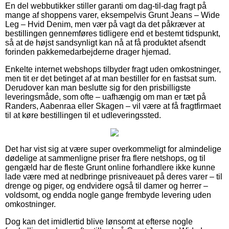
En del webbutikker stiller garanti om dag-til-dag fragt på
mange af shoppens varer, eksempelvis Grunt Jeans – Wide
Leg – Hvid Denim, men vær på vagt da det påkræver at
bestillingen gennemføres tidligere end et bestemt tidspunkt,
så at de højst sandsynligt kan nå at få produktet afsendt
forinden pakkemedarbejderne drager hjemad.
Enkelte internet webshops tilbyder fragt uden omkostninger,
men tit er det betinget af at man bestiller for en fastsat sum.
Derudover kan man beslutte sig for den prisbilligste
leveringsmåde, som ofte – uafhængig om man er tæt på
Randers, Aabenraa eller Skagen – vil være at få fragtfirmaet
til at køre bestillingen til et udleveringssted.
Det har vist sig at være super overkommeligt for almindelige
dødelige at sammenligne priser fra flere netshops, og til
gengæld har de fleste Grunt online forhandlere ikke kunne
lade være med at nedbringe prisniveauet på deres varer – til
drenge og piger, og endvidere også til damer og herrer –
voldsomt, og endda nogle gange frembyde levering uden
omkostninger.
Dog kan det imidlertid blive lønsomt at efterse nogle