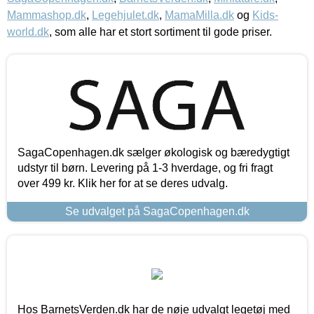
Mammashop.dk
,
Legehjulet.dk
,
MamaMilla.dk
og
Kids-
world.dk
, som alle har et stort sortiment til gode priser.
SagaCopenhagen.dk sælger økologisk og bæredygtigt
udstyr til børn. Levering på 1-3 hverdage, og fri fragt
over 499 kr. Klik her for at se deres udvalg.
Se udvalget på SagaCopenhagen.dk
Hos BarnetsVerden.dk har de nøje udvalgt legetøj med