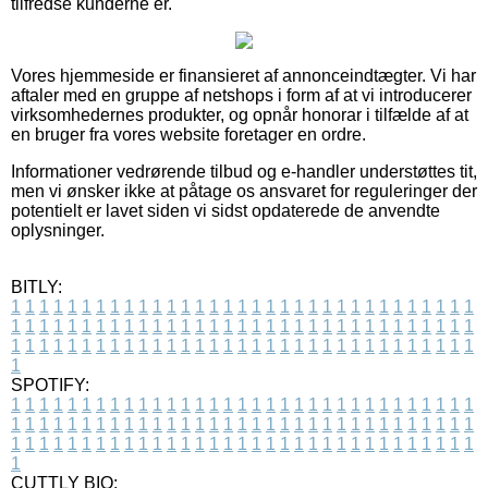
tilfredse kunderne er.
Vores hjemmeside er finansieret af annonceindtægter. Vi har
aftaler med en gruppe af netshops i form af at vi introducerer
virksomhedernes produkter, og opnår honorar i tilfælde af at
en bruger fra vores website foretager en ordre.
Informationer vedrørende tilbud og e-handler understøttes tit,
men vi ønsker ikke at påtage os ansvaret for reguleringer der
potentielt er lavet siden vi sidst opdaterede de anvendte
oplysninger.
BITLY:
1
1
1
1
1
1
1
1
1
1
1
1
1
1
1
1
1
1
1
1
1
1
1
1
1
1
1
1
1
1
1
1
1
1
1
1
1
1
1
1
1
1
1
1
1
1
1
1
1
1
1
1
1
1
1
1
1
1
1
1
1
1
1
1
1
1
1
1
1
1
1
1
1
1
1
1
1
1
1
1
1
1
1
1
1
1
1
1
1
1
1
1
1
1
1
1
1
1
1
1
SPOTIFY:
1
1
1
1
1
1
1
1
1
1
1
1
1
1
1
1
1
1
1
1
1
1
1
1
1
1
1
1
1
1
1
1
1
1
1
1
1
1
1
1
1
1
1
1
1
1
1
1
1
1
1
1
1
1
1
1
1
1
1
1
1
1
1
1
1
1
1
1
1
1
1
1
1
1
1
1
1
1
1
1
1
1
1
1
1
1
1
1
1
1
1
1
1
1
1
1
1
1
1
1
CUTTLY BIO: