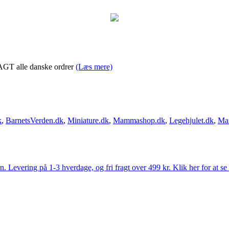
RAGT alle danske ordrer
(Læs mere)
k
,
BarnetsVerden.dk
,
Miniature.dk
,
Mammashop.dk
,
Legehjulet.dk
,
Ma
Levering på 1-3 hverdage, og fri fragt over 499 kr. Klik her for at se