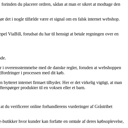
 forinden du placerer ordren, sådan at man er sikret at modtage den
ør det i nogle tilfælde være et signal om en falsk internet webshop.
mpel ViaBill, forudsat du har til hensigt at betale regningen over en
nde.
rerer i overensstemmelse med de danske regler, foruden at webshoppen
dfordringer i processen med dit køb.
tteret internet firmaet tilbyder. Her er det virkelig vigtigt, at man
terspørger produkter til en voksen eller et barn.
t du verificerer online forhandlerens vurderinger af Gråstribet
e-butikker hvor kunder kan forfatte en omtale af deres købsoplevelse,