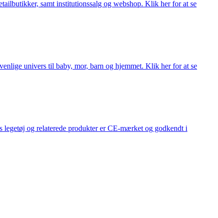
lbutikker, samt institutionssalg og webshop. Klik her for at se
lige univers til baby, mor, barn og hjemmet. Klik her for at se
s legetøj og relaterede produkter er CE-mærket og godkendt i