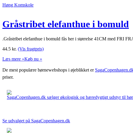
Høng Komskole
Gråstribet elefanthue i bomuld
.Gråstribet elefanthue i bomuld fås her i størrelse 41CM med FRI F
44.5
kr.
(Vis fragtpris)
Læs mere »
Køb nu »
De mest populære børnewebshops i øjeblikket er
SagaCopenhagen.d
priser.
SagaCopenhagen.dk sælger økologisk og bæredygtigt udstyr til børn. 
Se udvalget på SagaCopenhagen.dk