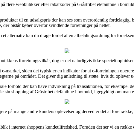
på flere webbutikker efter rabatkoder på Gråstribet elefanthue i bomuld
produkter til en udsalgspris der kan ses som overordentlig fordelagtig, b
e, der bistår køber overfor svindlende forretninger på nettet.
m et alternativ kan du drage fordel af en afbetalingsordning fra for ekse
tikkens forretningsvilkår, dog er det naturligvis ikke specielt ophidse
et e-mærket, siden det typisk er en indikator for at e-forretningen ope
erne på området. Det giver dig anledning til støtte, hvis du oplever u
le forhold der kan have indvirkning på transaktionen, for eksempel den by
te sin shopping af Gråstribet elefanthue i bomuld, ligegyldigt om man ef
ere på mange andre kunders oplevelser og derved er det at foretrække, a
dblik i internet shoppens kundetilfredshed. Foruden det ser vi en række 