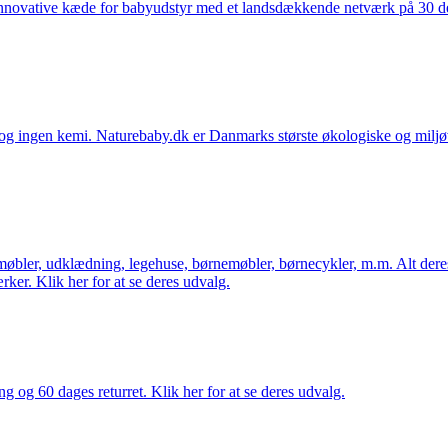
nnovative kæde for babyudstyr med et landsdækkende netværk på 30 detai
ingen kemi. Naturebaby.dk er Danmarks største økologiske og miljøven
øbler, udklædning, legehuse, børnemøbler, børnecykler, m.m. Alt dere
ker. Klik her for at se deres udvalg.
ng og 60 dages returret. Klik her for at se deres udvalg.