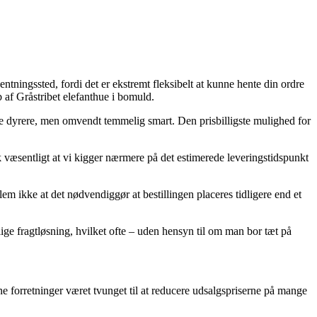
entningssted, fordi det er ekstremt fleksibelt at kunne hente din ordre
af Gråstribet elefanthue i bomuld.
le dyrere, men omvendt temmelig smart. Den prisbilligste mulighed for
k væsentligt at vi kigger nærmere på det estimerede leveringstidspunkt
em ikke at det nødvendiggør at bestillingen placeres tidligere end et
elige fragtløsning, hvilket ofte – uden hensyn til om man bor tæt på
ine forretninger været tvunget til at reducere udsalgspriserne på mange