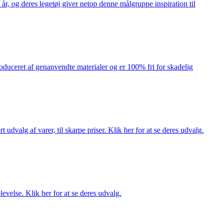
år, og deres legetøj giver netop denne målgruppe inspiration til
produceret af genanvendte materialer og er 100% fri for skadelig
dvalg af varer, til skarpe priser. Klik her for at se deres udvalg.
evelse. Klik her for at se deres udvalg.