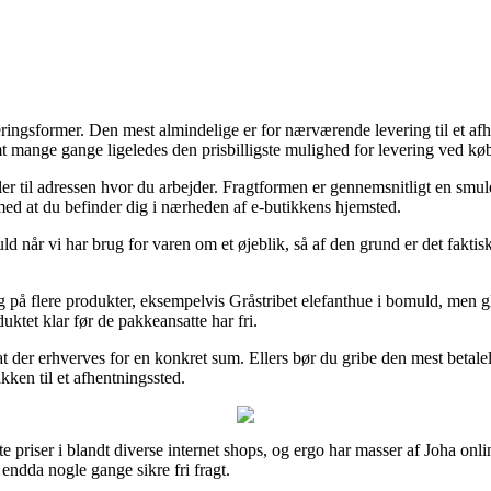
veringsformer. Den mest almindelige er for nærværende levering til et afh
mange gange ligeledes den prisbilligste mulighed for levering ved køb 
ler til adressen hvor du arbejder. Fragtformen er gennemsnitligt en smu
 med at du befinder dig i nærheden af e-butikkens hjemsted.
d når vi har brug for varen om et øjeblik, så af den grund er det faktis
g på flere produkter, eksempelvis Gråstribet elefanthue i bomuld, men gl
ktet klar før de pakkeansatte har fri.
om at der erhverves for en konkret sum. Ellers bør du gribe den mest betal
kken til et afhentningssted.
ste priser i blandt diverse internet shops, og ergo har masser af Joha onl
 endda nogle gange sikre fri fragt.