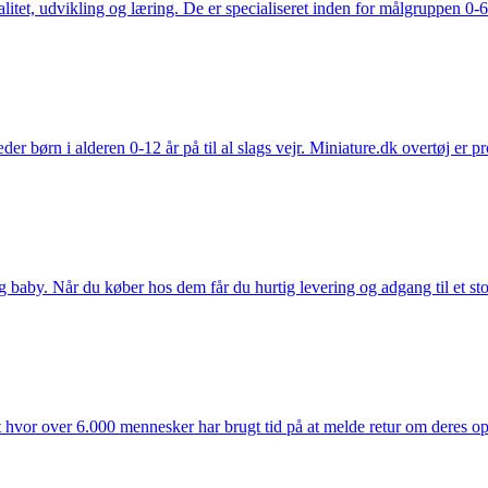
tet, udvikling og læring. De er specialiseret inden for målgruppen 0-6 
der børn i alderen 0-12 år på til al slags vejr. Miniature.dk overtøj er 
y. Når du køber hos dem får du hurtig levering og adgang til et stort u
t hvor over 6.000 mennesker har brugt tid på at melde retur om deres opl