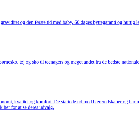
aviditet og den første tid med baby. 60 dages byttegaranti og hurtig lev
nesko, tøj og sko til teenagers og meget andet fra de bedste nationale 
rgonomi, kvalitet og komfort. De startede ud med bæreredskaber og har
k her for at se deres udvalg.