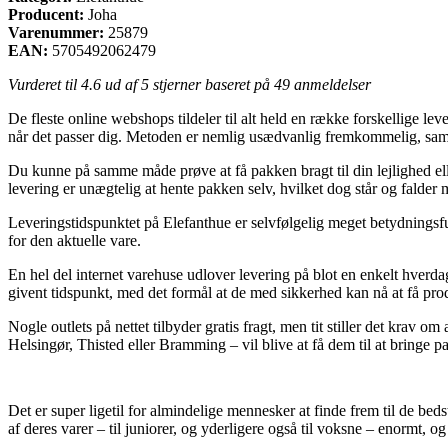
Producent:
Joha
Varenummer:
25879
EAN:
5705492062479
Vurderet til
4.6
ud af 5 stjerner baseret på
49
anmeldelser
De fleste online webshops tildeler til alt held en række forskellige le
når det passer dig. Metoden er nemlig usædvanlig fremkommelig, samt 
Du kunne på samme måde prøve at få pakken bragt til din lejlighed el
levering er unægtelig at hente pakken selv, hvilket dog står og falder
Leveringstidspunktet på Elefanthue er selvfølgelig meget betydningsful
for den aktuelle vare.
En hel del internet varehuse udlover levering på blot en enkelt hverda
givent tidspunkt, med det formål at de med sikkerhed kan nå at få produ
Nogle outlets på nettet tilbyder gratis fragt, men tit stiller det krav 
Helsingør, Thisted eller Bramming – vil blive at få dem til at bringe pa
Det er super ligetil for almindelige mennesker at finde frem til de bed
af deres varer – til juniorer, og yderligere også til voksne – enormt, og