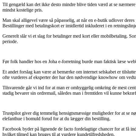
Til gengæld kan det ikke desto mindre blive tiden værd at se nærmere 
mindst kostelige pris.
Man skal alligevel være så påpasselig, at når en e-butik udlover deres 
Bestillinger med betalingskort er imidlertid inkluderet i en retningslinj
Generelt slår vi et slag for betalinger med kort eller mobilbetaling. So
periode.
Før folk handler hos en Joha e-forretning burde man faktisk læse webbu
Et andet forslag kan være at bemærke om internet selskabet er tilslutt
ofte vurderes af eksperter der har den nødvendige knowhow om vedtægt
Tilsvarende går vi ind for at man er omhyggelig omkring de mest centra
stadig bevarer sin ordremail, således man i fremtiden vil kunne bekræf
Trustpilot giver dig temmelig hensigtsmæssige muligheder for at se nøj
elefanthue i bomuld forud for at du lægger din bestilling.
Facebook byder på lignende de facto fordelagtige chancer for at få in
hvilket tilmed kan bruges til at vurdere kundetilfredsheden.