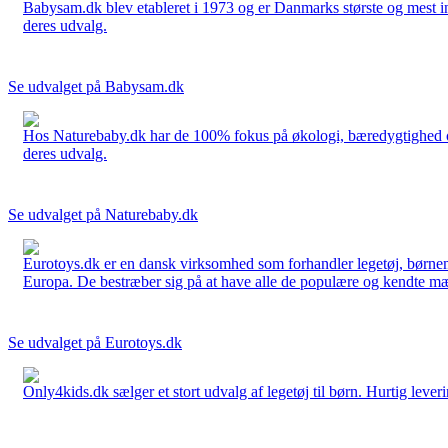
Babysam.dk blev etableret i 1973 og er Danmarks største og mest i
deres udvalg.
Se udvalget på Babysam.dk
Hos Naturebaby.dk har de 100% fokus på økologi, bæredygtighed og 
deres udvalg.
Se udvalget på Naturebaby.dk
Eurotoys.dk er en dansk virksomhed som forhandler legetøj, børnem
Europa. De bestræber sig på at have alle de populære og kendte mær
Se udvalget på Eurotoys.dk
Only4kids.dk sælger et stort udvalg af legetøj til børn. Hurtig leveri