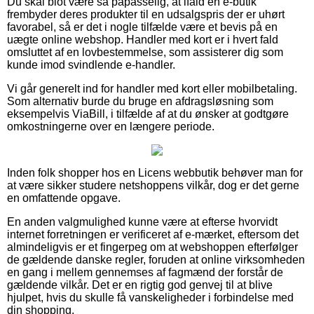
Du skal blot være så påpasselig, at ifald en e-butik
frembyder deres produkter til en udsalgspris der er uhørt
favorabel, så er det i nogle tilfælde være et bevis på en
uægte online webshop. Handler med kort er i hvert fald
omsluttet af en lovbestemmelse, som assisterer dig som
kunde imod svindlende e-handler.
Vi går generelt ind for handler med kort eller mobilbetaling.
Som alternativ burde du bruge en afdragsløsning som
eksempelvis ViaBill, i tilfælde af at du ønsker at godtgøre
omkostningerne over en længere periode.
Inden folk shopper hos en Licens webbutik behøver man for
at være sikker studere netshoppens vilkår, dog er det gerne
en omfattende opgave.
En anden valgmulighed kunne være at efterse hvorvidt
internet forretningen er verificeret af e-mærket, eftersom det
almindeligvis er et fingerpeg om at webshoppen efterfølger
de gældende danske regler, foruden at online virksomheden
en gang i mellem gennemses af fagmænd der forstår de
gældende vilkår. Det er en rigtig god genvej til at blive
hjulpet, hvis du skulle få vanskeligheder i forbindelse med
din shopping.