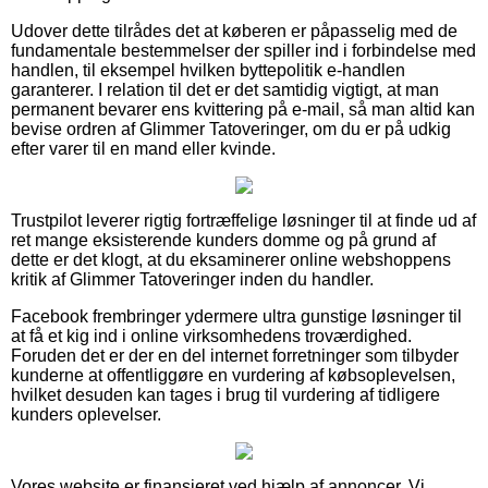
Udover dette tilrådes det at køberen er påpasselig med de
fundamentale bestemmelser der spiller ind i forbindelse med
handlen, til eksempel hvilken byttepolitik e-handlen
garanterer. I relation til det er det samtidig vigtigt, at man
permanent bevarer ens kvittering på e-mail, så man altid kan
bevise ordren af Glimmer Tatoveringer, om du er på udkig
efter varer til en mand eller kvinde.
Trustpilot leverer rigtig fortræffelige løsninger til at finde ud af
ret mange eksisterende kunders domme og på grund af
dette er det klogt, at du eksaminerer online webshoppens
kritik af Glimmer Tatoveringer inden du handler.
Facebook frembringer ydermere ultra gunstige løsninger til
at få et kig ind i online virksomhedens troværdighed.
Foruden det er der en del internet forretninger som tilbyder
kunderne at offentliggøre en vurdering af købsoplevelsen,
hvilket desuden kan tages i brug til vurdering af tidligere
kunders oplevelser.
Vores website er finansieret ved hjælp af annoncer. Vi