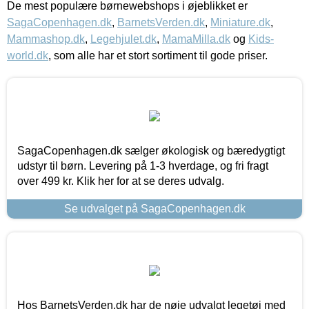
De mest populære børnewebshops i øjeblikket er
SagaCopenhagen.dk
,
BarnetsVerden.dk
,
Miniature.dk
,
Mammashop.dk
,
Legehjulet.dk
,
MamaMilla.dk
og
Kids-
world.dk
, som alle har et stort sortiment til gode priser.
SagaCopenhagen.dk sælger økologisk og bæredygtigt
udstyr til børn. Levering på 1-3 hverdage, og fri fragt
over 499 kr. Klik her for at se deres udvalg.
Se udvalget på SagaCopenhagen.dk
Hos BarnetsVerden.dk har de nøje udvalgt legetøj med