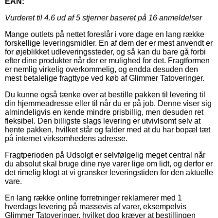
EAN:
Vurderet til
4.6
ud af 5 stjerner baseret på
16
anmeldelser
Mange outlets på nettet foreslår i vore dage en lang række
forskellige leveringsmidler. En af dem der er mest anvendt er
for øjeblikket udleveringssteder, og så kan du bare gå forbi
efter dine produkter når der er mulighed for det. Fragtformen
er nemlig virkelig overkommelig, og endda desuden den
mest betalelige fragttype ved køb af Glimmer Tatoveringer.
Du kunne også tænke over at bestille pakken til levering til
din hjemmeadresse eller til når du er på job. Denne viser sig
almindeligvis en kende mindre prisbillig, men desuden ret
fleksibel. Den billigste slags levering er utvivlsomt selv at
hente pakken, hvilket står og falder med at du har bopæl tæt
på internet virksomhedens adresse.
Fragtperioden på Udsolgt er selvfølgelig meget central når
du absolut skal bruge dine nye varer lige om lidt, og derfor er
det rimelig klogt at vi gransker leveringstiden for den aktuelle
vare.
En lang række online forretninger reklamerer med 1
hverdags levering på massevis af varer, eksempelvis
Glimmer Tatoveringer, hvilket dog kræver at bestillingen