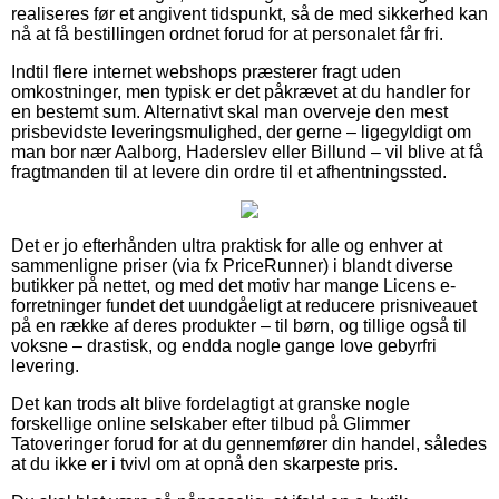
realiseres før et angivent tidspunkt, så de med sikkerhed kan
nå at få bestillingen ordnet forud for at personalet får fri.
Indtil flere internet webshops præsterer fragt uden
omkostninger, men typisk er det påkrævet at du handler for
en bestemt sum. Alternativt skal man overveje den mest
prisbevidste leveringsmulighed, der gerne – ligegyldigt om
man bor nær Aalborg, Haderslev eller Billund – vil blive at få
fragtmanden til at levere din ordre til et afhentningssted.
Det er jo efterhånden ultra praktisk for alle og enhver at
sammenligne priser (via fx PriceRunner) i blandt diverse
butikker på nettet, og med det motiv har mange Licens e-
forretninger fundet det uundgåeligt at reducere prisniveauet
på en række af deres produkter – til børn, og tillige også til
voksne – drastisk, og endda nogle gange love gebyrfri
levering.
Det kan trods alt blive fordelagtigt at granske nogle
forskellige online selskaber efter tilbud på Glimmer
Tatoveringer forud for at du gennemfører din handel, således
at du ikke er i tvivl om at opnå den skarpeste pris.