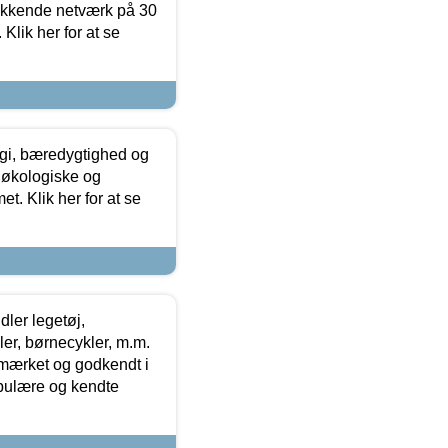
ækkende netværk på 30
Klik her for at se
gi, bæredygtighed og
 økologiske og
t. Klik her for at se
ler legetøj,
r, børnecykler, m.m.
-mærket og godkendt i
opulære og kendte