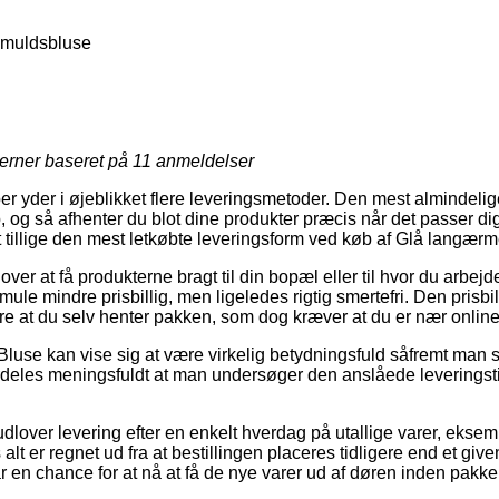
omuldsbluse
jerner baseret på
11
anmeldelser
er yder i øjeblikket flere leveringsmetoder. Den mest almindelige
, og så afhenter du blot dine produkter præcis når det passer di
it tillige den mest letkøbte leveringsform ved køb af Glå langær
over at få produkterne bragt til din bopæl eller til hvor du arbej
mule mindre prisbillig, men ligeledes rigtig smertefri. Den prisbil
e at du selv henter pakken, som dog kræver at du er nær onlin
Bluse kan vise sig at være virkelig betydningsfuld såfremt man
ærdeles meningsfuldt at man undersøger den anslåede leverings
udlover levering efter en enkelt hverdag på utallige varer, eks
lt er regnet ud fra at bestillingen placeres tidligere end et giv
r en chance for at nå at få de nye varer ud af døren inden pakke