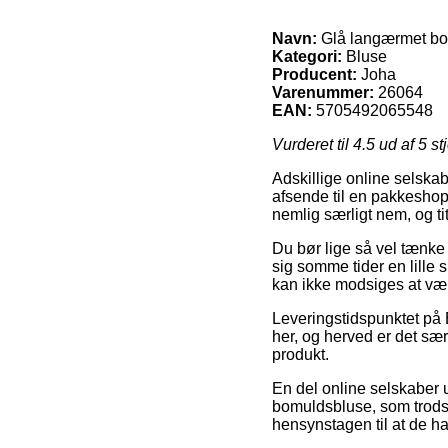
Navn:
Glå langærmet b
Kategori:
Bluse
Producent:
Joha
Varenummer:
26064
EAN:
5705492065548
Vurderet til
4.5
ud af 5 st
Adskillige online selskab
afsende til en pakkeshop
nemlig særligt nem, og t
Du bør lige så vel tænke 
sig somme tider en lille s
kan ikke modsiges at vær
Leveringstidspunktet på 
her, og herved er det s
produkt.
En del online selskaber 
bomuldsbluse, som trods a
hensynstagen til at de ha