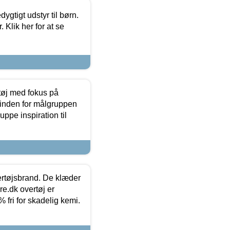
tigt udstyr til børn.
 Klik her for at se
tøj med fokus på
t inden for målgruppen
ppe inspiration til
vertøjsbrand. De klæder
ure.dk overtøj er
fri for skadelig kemi.