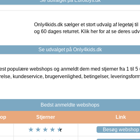
Se udvalget på Eurotoys.dk
Only4kids.dk sælger et stort udvalg af legetøj til
og 60 dages returret. Klik her for at se deres udv
Se udvalget på Only4kids.dk
t populære webshops og anmeldt dem med stjerner fra 1 til 5 ud
rrelse, kundeservice, brugervenlighed, betingelser, leveringsfor
Bedst anmeldte webshops
op
Stjerner
Link
Besøg webshop