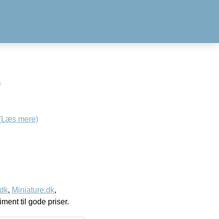
t
(Læs mere)
.dk
,
Miniature.dk
,
timent til gode priser.