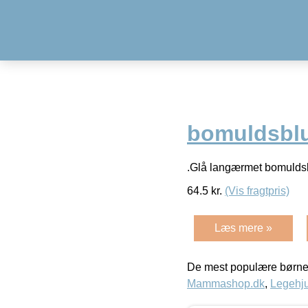
bomuldsbl
.Glå langærmet bomuldsb
64.5
kr.
(Vis fragtpris)
Læs mere »
De mest populære børne
Mammashop.dk
,
Legehju