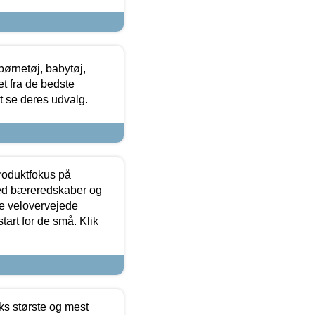
ørnetøj, babytøj,
t fra de bedste
at se deres udvalg.
produktfokus på
med bæreredskaber og
e velovervejede
tart for de små. Klik
ks største og mest