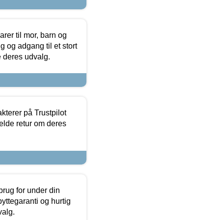
er til mor, barn og
 og adgang til et stort
se deres udvalg.
kterer på Trustpilot
elde retur om deres
brug for under din
yttegaranti og hurtig
valg.