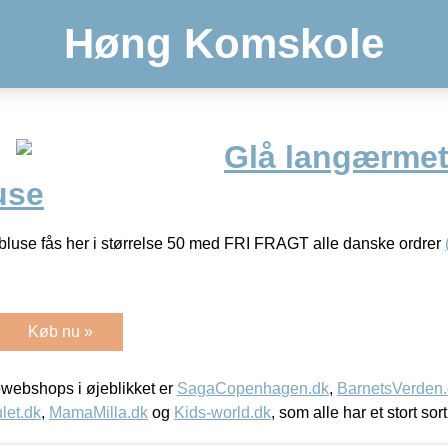
Høng Komskole
Glå langærme
use
luse fås her i størrelse 50 med FRI FRAGT alle danske ordrer
Køb nu »
webshops i øjeblikket er
SagaCopenhagen.dk
,
BarnetsVerden
let.dk
,
MamaMilla.dk
og
Kids-world.dk
, som alle har et stort sor