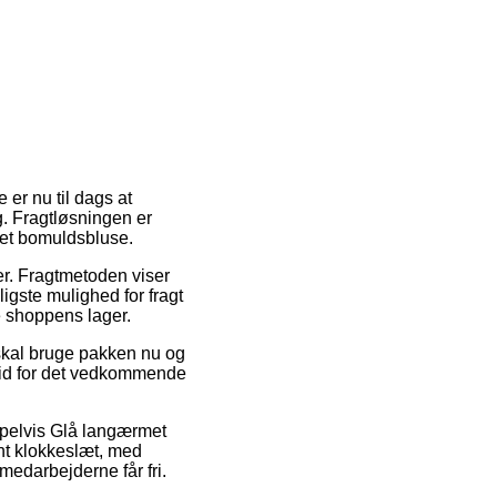
 er nu til dags at
g. Fragtløsningen er
met bomuldsbluse.
der. Fragtmetoden viser
ligste mulighed for fragt
e shoppens lager.
 skal bruge pakken nu og
tid for det vedkommende
empelvis Glå langærmet
ent klokkeslæt, med
medarbejderne får fri.