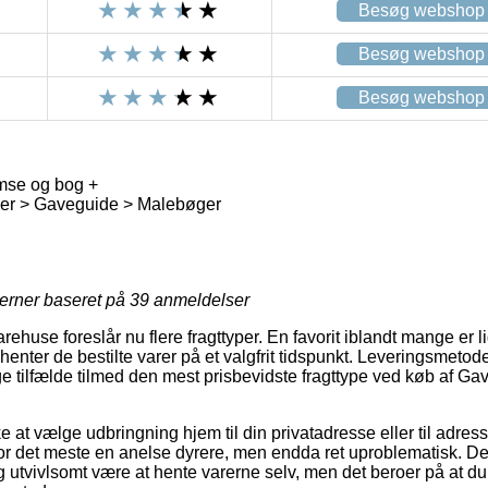
Besøg webshop
Besøg webshop
Besøg webshop
se og bog +
r > Gaveguide > Malebøger
jerner baseret på
39
anmeldelser
arehuse foreslår nu flere fragttyper. En favorit iblandt mange er li
enter de bestilte varer på et valgfrit tidspunkt. Leveringsmetod
ge tilfælde tilmed den mest prisbevidste fragttype ved køb af 
at vælge udbringning hjem til din privatadresse eller til adress
or det meste en anelse dyrere, men endda ret uproblematisk. D
og utvivlsomt være at hente varerne selv, men det beroer på at d