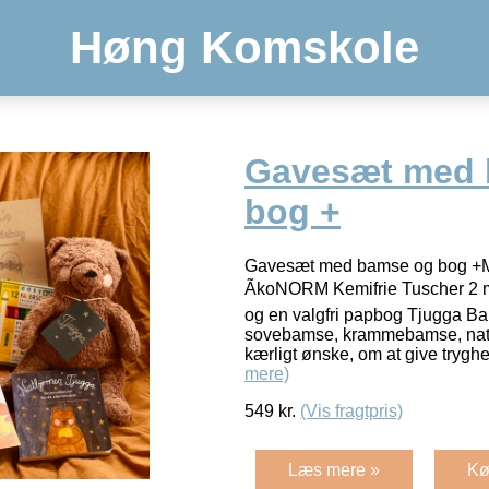
Høng Komskole
Gavesæt med 
bog +
Gavesæt med bamse og bog +
ÃkoNORM Kemifrie Tuscher 2 m
og en valgfri papbog Tjugga B
sovebamse, krammebamse, natb
kærligt ønske, om at give tryghed
mere)
549
kr.
(Vis fragtpris)
Læs mere »
Kø