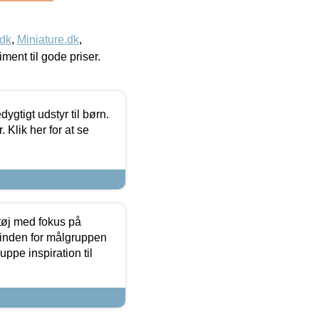
.dk
,
Miniature.dk
,
timent til gode priser.
tigt udstyr til børn.
 Klik her for at se
tøj med fokus på
t inden for målgruppen
ppe inspiration til