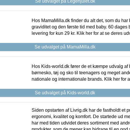
Se udvalget på Legehjulet.dk
Hos MamaMilla.dk finder du alt det, som du har 
graviditet og den første tid med baby. 60 dages b
levering for kun 29 kr. Klik her for at se deres ud
Se udvalget på MamaMilla.dk
Hos Kids-world.dk fører de et kæmpe udvalg af b
børnesko, tøj og sko til teenagers og meget ande
nationale og internationale brands. Klik her for 
Se udvalget på Kids-world.dk
Siden opstarten af Livrig.dk har de fastholdt et 
ergonomi, kvalitet og komfort. De startede ud 
har med tiden udvidet deres sortiment med andr
produkter, som de mener kan bidrage til en god s