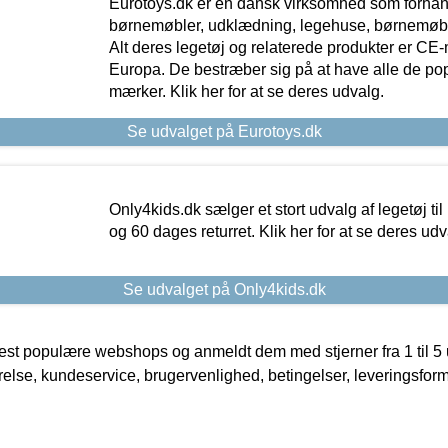
Eurotoys.dk er en dansk virksomhed som forhand
børnemøbler, udklædning, legehuse, børnemøble
Alt deres legetøj og relaterede produkter er CE
Europa. De bestræber sig på at have alle de p
mærker. Klik her for at se deres udvalg.
Se udvalget på Eurotoys.dk
Only4kids.dk sælger et stort udvalg af legetøj til
og 60 dages returret. Klik her for at se deres udv
Se udvalget på Only4kids.dk
t populære webshops og anmeldt dem med stjerner fra 1 til 5 ud
rrelse, kundeservice, brugervenlighed, betingelser, leveringsfor