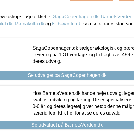
webshops i øjeblikket er
SagaCopenhagen.dk
,
BarnetsVerden
let.dk
,
MamaMilla.dk
og
Kids-world.dk
, som alle har et stort sor
SagaCopenhagen.dk sælger økologisk og bæredyg
Levering på 1-3 hverdage, og fri fragt over 499 kr.
deres udvalg.
Se udvalget på SagaCopenhagen.dk
Hos BarnetsVerden.dk har de nøje udvalgt lege
kvalitet, udvikling og læring. De er specialisere
0-6 år, og deres legetøj giver netop denne målgru
lærerig leg. Klik her for at se deres udvalg.
Se udvalget på BarnetsVerden.dk