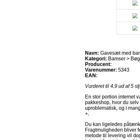
Navn:
Gavesæt med bam
Kategori:
Bamser > Bøge
Producent:
Varenummer:
5343
EAN:
Vurderet til
4.9
ud af 5 st
En stor portion internet v
pakkeshop, hvor du selv h
uproblematisk, og i man
+.
Du kan ligeledes påtænke 
Fragtmuligheden bliver f
metode til levering vil d