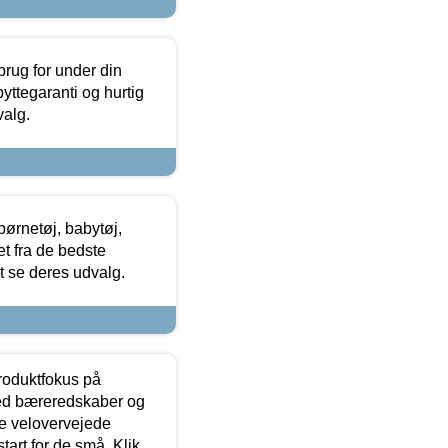
brug for under din
yttegaranti og hurtig
valg.
ørnetøj, babytøj,
t fra de bedste
at se deres udvalg.
produktfokus på
med bæreredskaber og
e velovervejede
tart for de små. Klik