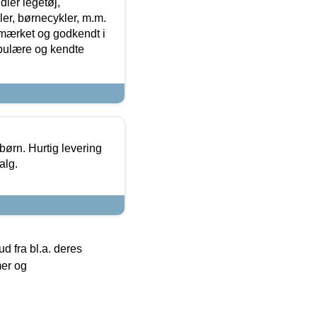
ler legetøj,
r, børnecykler, m.m.
-mærket og godkendt i
opulære og kendte
 børn. Hurtig levering
alg.
 fra bl.a. deres
mer og