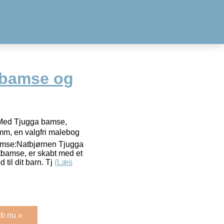
bamse og
Med Tjugga bamse,
m, en valgfri malebog
amse:Natbjørnen Tjugga
amse, er skabt med et
 til dit barn. Tj
(Læs
b nu »