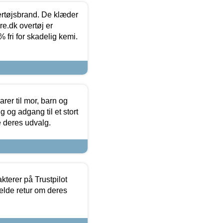
vertøjsbrand. De klæder
ure.dk overtøj er
fri for skadelig kemi.
er til mor, barn og
 og adgang til et stort
se deres udvalg.
kterer på Trustpilot
elde retur om deres