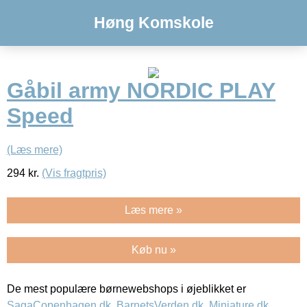
Høng Komskole
Gåbil army NORDIC PLAY
Speed
(Læs mere)
294
kr.
(Vis fragtpris)
Læs mere »
Køb nu »
De mest populære børnewebshops i øjeblikket er
SagaCopenhagen.dk
,
BarnetsVerden.dk
,
Miniature.dk
,