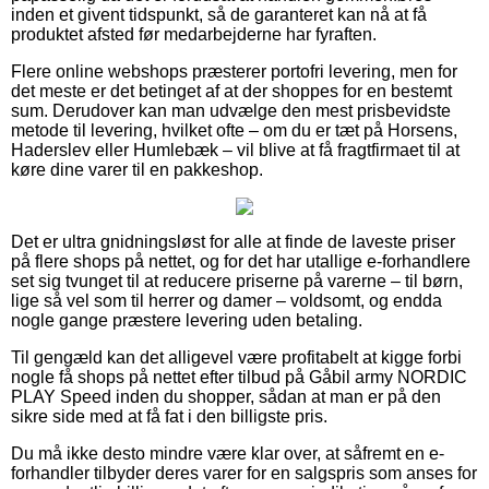
inden et givent tidspunkt, så de garanteret kan nå at få
produktet afsted før medarbejderne har fyraften.
Flere online webshops præsterer portofri levering, men for
det meste er det betinget af at der shoppes for en bestemt
sum. Derudover kan man udvælge den mest prisbevidste
metode til levering, hvilket ofte – om du er tæt på Horsens,
Haderslev eller Humlebæk – vil blive at få fragtfirmaet til at
køre dine varer til en pakkeshop.
Det er ultra gnidningsløst for alle at finde de laveste priser
på flere shops på nettet, og for det har utallige e-forhandlere
set sig tvunget til at reducere priserne på varerne – til børn,
lige så vel som til herrer og damer – voldsomt, og endda
nogle gange præstere levering uden betaling.
Til gengæld kan det alligevel være profitabelt at kigge forbi
nogle få shops på nettet efter tilbud på Gåbil army NORDIC
PLAY Speed inden du shopper, sådan at man er på den
sikre side med at få fat i den billigste pris.
Du må ikke desto mindre være klar over, at såfremt en e-
forhandler tilbyder deres varer for en salgspris som anses for