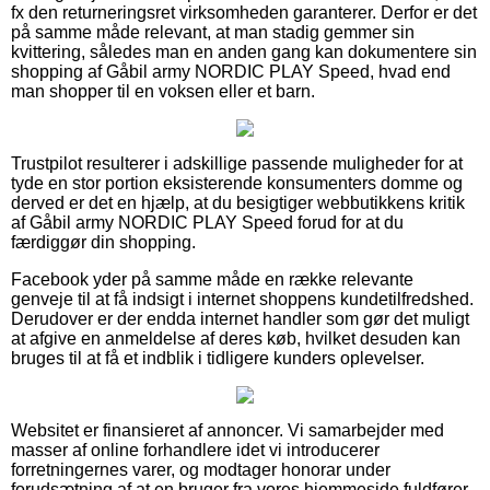
fx den returneringsret virksomheden garanterer. Derfor er det
på samme måde relevant, at man stadig gemmer sin
kvittering, således man en anden gang kan dokumentere sin
shopping af Gåbil army NORDIC PLAY Speed, hvad end
man shopper til en voksen eller et barn.
Trustpilot resulterer i adskillige passende muligheder for at
tyde en stor portion eksisterende konsumenters domme og
derved er det en hjælp, at du besigtiger webbutikkens kritik
af Gåbil army NORDIC PLAY Speed forud for at du
færdiggør din shopping.
Facebook yder på samme måde en række relevante
genveje til at få indsigt i internet shoppens kundetilfredshed.
Derudover er der endda internet handler som gør det muligt
at afgive en anmeldelse af deres køb, hvilket desuden kan
bruges til at få et indblik i tidligere kunders oplevelser.
Websitet er finansieret af annoncer. Vi samarbejder med
masser af online forhandlere idet vi introducerer
forretningernes varer, og modtager honorar under
forudsætning af at en bruger fra vores hjemmeside fuldfører