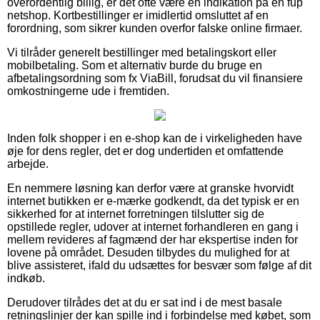
overordentlig billig, er det ofte være en indikation på en fup
netshop. Kortbestillinger er imidlertid omsluttet af en
forordning, som sikrer kunden overfor falske online firmaer.
Vi tilråder generelt bestillinger med betalingskort eller
mobilbetaling. Som et alternativ burde du bruge en
afbetalingsordning som fx ViaBill, forudsat du vil finansiere
omkostningerne ude i fremtiden.
Inden folk shopper i en e-shop kan de i virkeligheden have
øje for dens regler, det er dog undertiden et omfattende
arbejde.
En nemmere løsning kan derfor være at granske hvorvidt
internet butikken er e-mærke godkendt, da det typisk er en
sikkerhed for at internet forretningen tilslutter sig de
opstillede regler, udover at internet forhandleren en gang i
mellem revideres af fagmænd der har ekspertise inden for
lovene på området. Desuden tilbydes du mulighed for at
blive assisteret, ifald du udsættes for besvær som følge af dit
indkøb.
Derudover tilrådes det at du er sat ind i de mest basale
retningslinjer der kan spille ind i forbindelse med købet, som