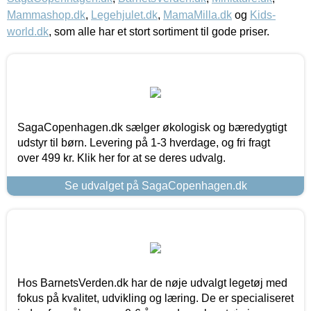
Mammashop.dk
,
Legehjulet.dk
,
MamaMilla.dk
og
Kids-
world.dk
, som alle har et stort sortiment til gode priser.
SagaCopenhagen.dk sælger økologisk og bæredygtigt
udstyr til børn. Levering på 1-3 hverdage, og fri fragt
over 499 kr. Klik her for at se deres udvalg.
Se udvalget på SagaCopenhagen.dk
Hos BarnetsVerden.dk har de nøje udvalgt legetøj med
fokus på kvalitet, udvikling og læring. De er specialiseret