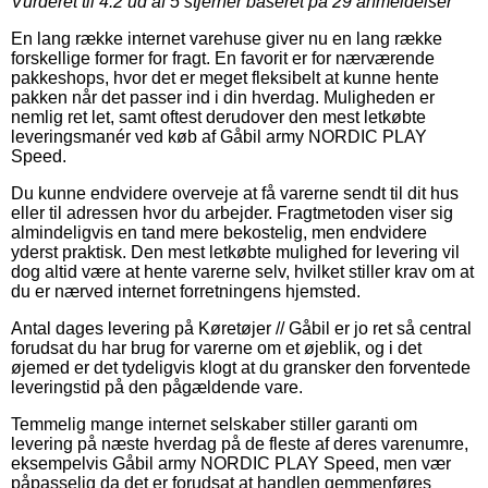
Vurderet til
4.2
ud af 5 stjerner baseret på
29
anmeldelser
En lang række internet varehuse giver nu en lang række
forskellige former for fragt. En favorit er for nærværende
pakkeshops, hvor det er meget fleksibelt at kunne hente
pakken når det passer ind i din hverdag. Muligheden er
nemlig ret let, samt oftest derudover den mest letkøbte
leveringsmanér ved køb af Gåbil army NORDIC PLAY
Speed.
Du kunne endvidere overveje at få varerne sendt til dit hus
eller til adressen hvor du arbejder. Fragtmetoden viser sig
almindeligvis en tand mere bekostelig, men endvidere
yderst praktisk. Den mest letkøbte mulighed for levering vil
dog altid være at hente varerne selv, hvilket stiller krav om at
du er nærved internet forretningens hjemsted.
Antal dages levering på Køretøjer // Gåbil er jo ret så central
forudsat du har brug for varerne om et øjeblik, og i det
øjemed er det tydeligvis klogt at du gransker den forventede
leveringstid på den pågældende vare.
Temmelig mange internet selskaber stiller garanti om
levering på næste hverdag på de fleste af deres varenumre,
eksempelvis Gåbil army NORDIC PLAY Speed, men vær
påpasselig da det er forudsat at handlen gemmenføres