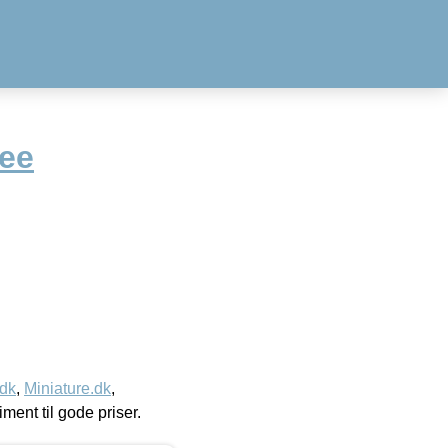
ree
.dk
,
Miniature.dk
,
timent til gode priser.