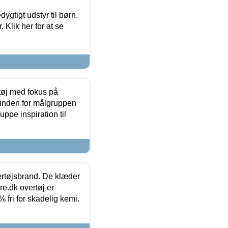
tigt udstyr til børn.
 Klik her for at se
tøj med fokus på
t inden for målgruppen
ppe inspiration til
vertøjsbrand. De klæder
ure.dk overtøj er
fri for skadelig kemi.