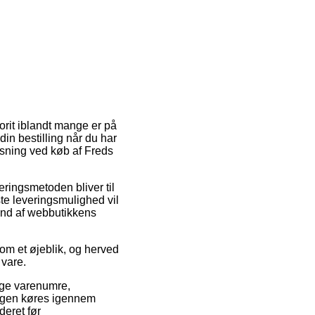
orit iblandt mange er på
din bestilling når du har
løsning ved køb af Freds
veringsmetoden bliver til
te leveringsmulighed vil
tand af webbutikkens
om et øjeblik, og herved
 vare.
nge varenumre,
ingen køres igennem
deret før