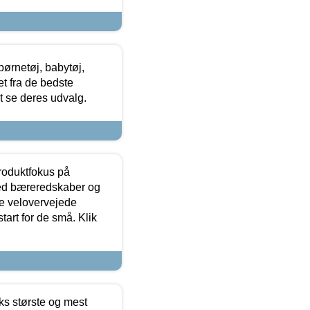
ørnetøj, babytøj,
t fra de bedste
at se deres udvalg.
produktfokus på
med bæreredskaber og
e velovervejede
tart for de små. Klik
ks største og mest