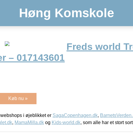
Høng Komskole
Freds world T
r – 017143601
Køb nu »
webshops i øjeblikket er
SagaCopenhagen.dk
,
BarnetsVerden
let.dk
,
MamaMilla.dk
og
Kids-world.dk
, som alle har et stort sor