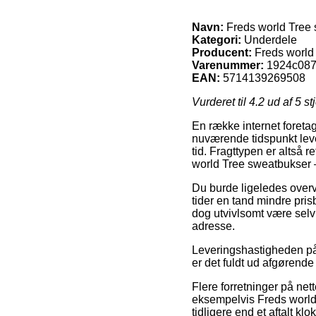
Navn:
Freds world Tree
Kategori:
Underdele
Producent:
Freds world
Varenummer:
1924c087
EAN:
5714139269508
Vurderet til
4.2
ud af 5 st
En række internet foretag
nuværende tidspunkt lever
tid. Fragttypen er altså 
world Tree sweatbukser
Du burde ligeledes overvej
tider en tand mindre pri
dog utvivlsomt være selv 
adresse.
Leveringshastigheden på 
er det fuldt ud afgørende
Flere forretninger på n
eksempelvis Freds world
tidligere end et aftalt k