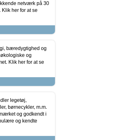
ækkende netværk på 30
Klik her for at se
gi, bæredygtighed og
 økologiske og
t. Klik her for at se
ler legetøj,
r, børnecykler, m.m.
-mærket og godkendt i
opulære og kendte