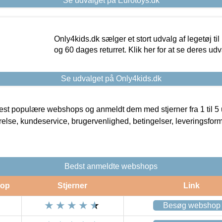
Se udvalget på Eurotoys.dk
Only4kids.dk sælger et stort udvalg af legetøj til
og 60 dages returret. Klik her for at se deres udv
Se udvalget på Only4kids.dk
t populære webshops og anmeldt dem med stjerner fra 1 til 5 ud
rrelse, kundeservice, brugervenlighed, betingelser, leveringsfor
Bedst anmeldte webshops
op
Stjerner
Link
Besøg webshop