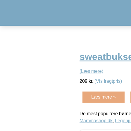
sweatbukse
(Læs mere)
209
kr.
(Vis fragtpris)
Læs mere »
De mest populære børne
Mammashop.dk
,
Legehju