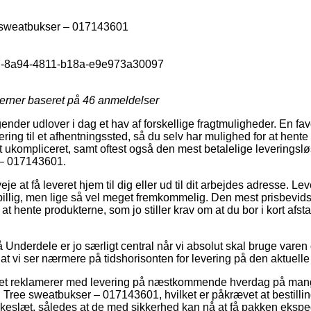
 sweatbukser – 017143601
-8a94-4811-b18a-e9e973a30097
jerner baseret på
46
anmeldelser
ender udlover i dag et hav af forskellige fragtmuligheder. En fav
ing til et afhentningssted, så du selv har mulighed for at hente 
ret ukompliceret, samt oftest også den mest betalelige leverings
 – 017143601.
e at få leveret hjem til dig eller ud til dit arbejdes adresse. Le
sbillig, men lige så vel meget fremkommelig. Den mest prisbevids
at hente produkterne, som jo stiller krav om at du bor i kort afs
Underdele er jo særligt central når vi absolut skal bruge varen 
 at vi ser nærmere på tidshorisonten for levering på den aktuelle
ettet reklamerer med levering på næstkommende hverdag på ma
 Tree sweatbukser – 017143601, hvilket er påkrævet at bestill
lokkeslæt, således at de med sikkerhed kan nå at få pakken ekspe