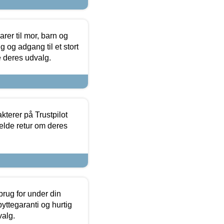
er til mor, barn og
 og adgang til et stort
se deres udvalg.
kterer på Trustpilot
elde retur om deres
brug for under din
yttegaranti og hurtig
valg.