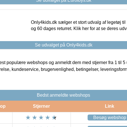
Se udvalget på Eurotoys.dk
Only4kids.dk sælger et stort udvalg af legetøj til
og 60 dages returret. Klik her for at se deres udv
Se udvalget på Only4kids.dk
t populære webshops og anmeldt dem med stjerner fra 1 til 5 ud
rrelse, kundeservice, brugervenlighed, betingelser, leveringsfor
Bedst anmeldte webshops
op
Stjerner
Link
Besøg webshop