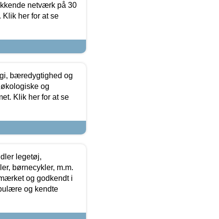
ækkende netværk på 30
Klik her for at se
gi, bæredygtighed og
 økologiske og
t. Klik her for at se
ler legetøj,
r, børnecykler, m.m.
-mærket og godkendt i
opulære og kendte