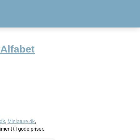
Alfabet
.dk
,
Miniature.dk
,
timent til gode priser.