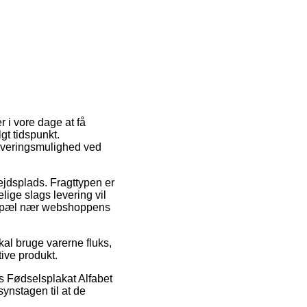
r i vore dage at få
gt tidspunkt.
leveringsmulighed ved
bejdsplads. Fragttypen er
lige slags levering vil
r bopæl nær webshoppens
kal bruge varerne fluks,
tive produkt.
s Fødselsplakat Alfabet
synstagen til at de