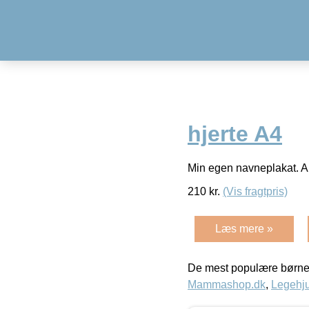
hjerte A4
Min egen navneplakat. A
210
kr.
(Vis fragtpris)
Læs mere »
De mest populære børne
Mammashop.dk
,
Legehju