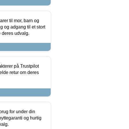
er til mor, barn og
 og adgang til et stort
se deres udvalg.
kterer på Trustpilot
elde retur om deres
brug for under din
yttegaranti og hurtig
valg.