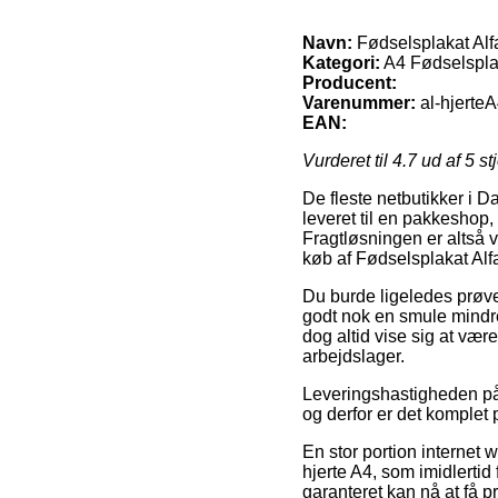
Navn:
Fødselsplakat Alfa
Kategori:
A4 Fødselspla
Producent:
Varenummer:
al-hjert
EAN:
Vurderet til
4.7
ud af 5 st
De fleste netbutikker i D
leveret til en pakkeshop,
Fragtløsningen er altså 
køb af Fødselsplakat Alfa
Du burde ligeledes prøve a
godt nok en smule mindre 
dog altid vise sig at væ
arbejdslager.
Leveringshastigheden på A
og derfor er det komplet 
En stor portion internet
hjerte A4, som imidlertid
garanteret kan nå at få p