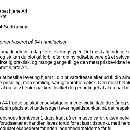
bet hjerte A4
kat
eA4-SortRamme
jerner baseret på
34
anmeldelser
anmark udlover i dag flere leveringstyper. Det mest almindelige e
 og så kan du blot gå forbi efter din nyindkøbte vare på et selvval
virkelig praktisk, og mange gange tillige den mest prisbevidste 
bet hjerte A4.
t bestille levering hjem til din privatadresse eller ud til din ar
prisbillig, men samtidig særligt uproblematisk. Den mest betale
re at du selv henter pakken, hvilket dog er betinget af at du ha
4 Fødselsplakat er selvfølgelig meget vigtig ifald du står og s
på sin plads at vi undersøger leveringstidspunktet på det respek
 webshops frembyder 1 dags fragt på en masse varer, eksempelvi
 forudsætter at handlen laves forud for et fast tidspunkt, med hen
roduktet ekspederet forinden lagermedarbejderne får fri.