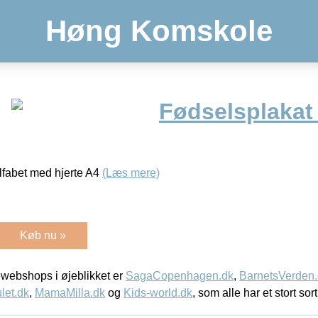
Høng Komskole
Fødselsplakat 
lfabet med hjerte A4
(Læs mere)
Køb nu »
webshops i øjeblikket er
SagaCopenhagen.dk
,
BarnetsVerden
let.dk
,
MamaMilla.dk
og
Kids-world.dk
, som alle har et stort sor