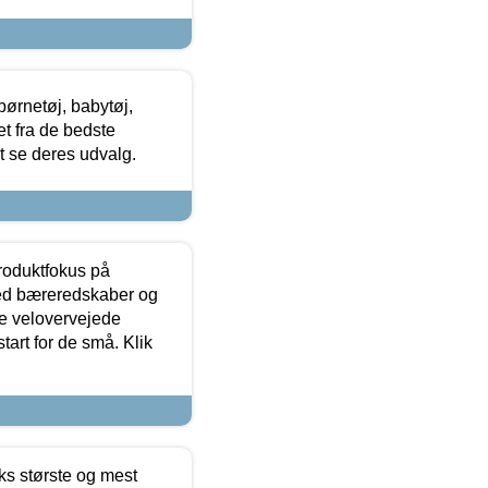
ørnetøj, babytøj,
t fra de bedste
at se deres udvalg.
produktfokus på
med bæreredskaber og
e velovervejede
tart for de små. Klik
ks største og mest