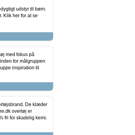
tigt udstyr til børn.
 Klik her for at se
tøj med fokus på
t inden for målgruppen
ppe inspiration til
vertøjsbrand. De klæder
ure.dk overtøj er
fri for skadelig kemi.