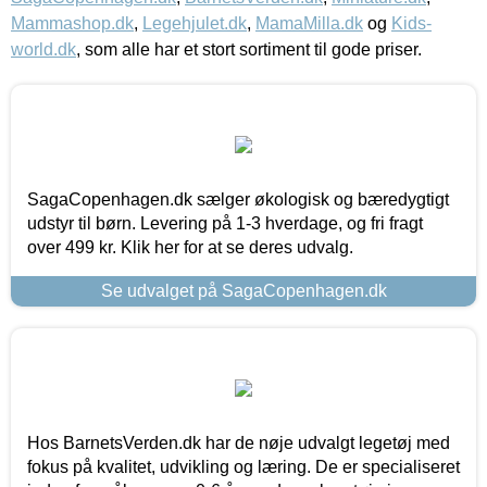
Mammashop.dk
,
Legehjulet.dk
,
MamaMilla.dk
og
Kids-
world.dk
, som alle har et stort sortiment til gode priser.
SagaCopenhagen.dk sælger økologisk og bæredygtigt
udstyr til børn. Levering på 1-3 hverdage, og fri fragt
over 499 kr. Klik her for at se deres udvalg.
Se udvalget på SagaCopenhagen.dk
Hos BarnetsVerden.dk har de nøje udvalgt legetøj med
fokus på kvalitet, udvikling og læring. De er specialiseret