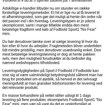
Vurderet til
4
ud af 5 stjerner baseret på
7
anmeldelser
Adskillige e-handler tilbyder nu om stunder en række
forskellige leveringsmetoder. Et hit er lige nu at få leveret til
et afhentningssted, som gør det muligt at hente din ordre når
det passer ind i din hverdag. Leveringstypen er jo yderst
ukompliceret, samt i mange tilfælde endda den mest
betalelige fragtform ved køb af Fodbold Sport1 ”No Fear”
mini.
Du bør derudover tænke over at vælge levering til hvor du
bor eller til hvor du arbejder. Fragtmetoden bliver undertiden
lidt mindre prisbillig, men derudover usædvanlig enkel. Den
mest betalelige leveringsløsning er dog at hente pakken
selv, men den mulighed forudsætter at du befinder dig
nærved webshoppens tilholdssted.
Leveringsdygtigheden på Sport // Fodbold // Fodbolde kan
vise sig at være ualmindeligt betydningsfuld såfremt man har
brug for produktet om et øjeblik, så herved er det selvsagt
meningsfuldt at man gransker tidshorisonten for levering ved
det relevante produkt.
En masse forhandlere på nettet stiller udsigt til 1 dags
levering på flere produkter, eksempelvis Fodbold Sport1 ”No
Fear” mini, men vær på vagt da det er underforstået at