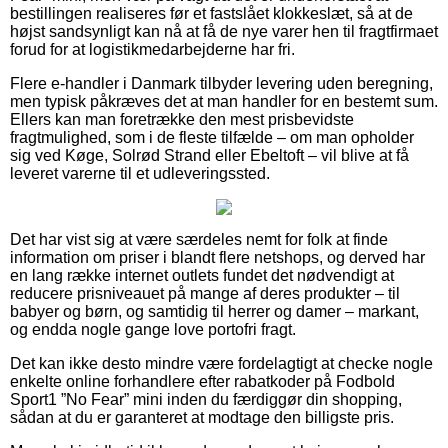
bestillingen realiseres før et fastslået klokkeslæt, så at de
højst sandsynligt kan nå at få de nye varer hen til fragtfirmaet
forud for at logistikmedarbejderne har fri.
Flere e-handler i Danmark tilbyder levering uden beregning,
men typisk påkræves det at man handler for en bestemt sum.
Ellers kan man foretrække den mest prisbevidste
fragtmulighed, som i de fleste tilfælde – om man opholder
sig ved Køge, Solrød Strand eller Ebeltoft – vil blive at få
leveret varerne til et udleveringssted.
Det har vist sig at være særdeles nemt for folk at finde
information om priser i blandt flere netshops, og derved har
en lang række internet outlets fundet det nødvendigt at
reducere prisniveauet på mange af deres produkter – til
babyer og børn, og samtidig til herrer og damer – markant,
og endda nogle gange love portofri fragt.
Det kan ikke desto mindre være fordelagtigt at checke nogle
enkelte online forhandlere efter rabatkoder på Fodbold
Sport1 ”No Fear” mini inden du færdiggør din shopping,
sådan at du er garanteret at modtage den billigste pris.