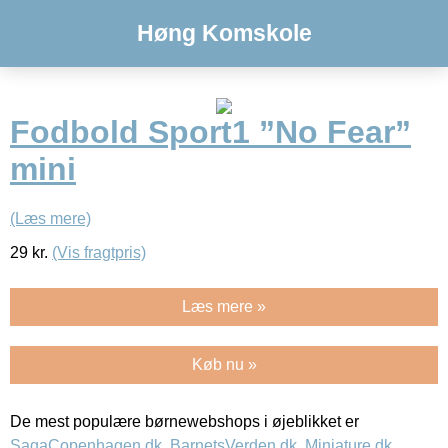
Høng Komskole
Fodbold Sport1 ”No Fear”
mini
(Læs mere)
29
kr.
(Vis fragtpris)
Læs mere »
Køb nu »
De mest populære børnewebshops i øjeblikket er
SagaCopenhagen.dk
,
BarnetsVerden.dk
,
Miniature.dk
,