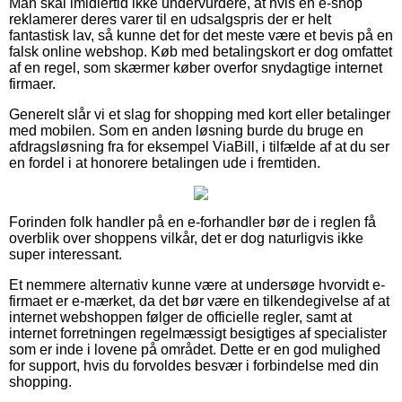
Man skal imidlertid ikke undervurdere, at hvis en e-shop
reklamerer deres varer til en udsalgspris der er helt
fantastisk lav, så kunne det for det meste være et bevis på en
falsk online webshop. Køb med betalingskort er dog omfattet
af en regel, som skærmer køber overfor snydagtige internet
firmaer.
Generelt slår vi et slag for shopping med kort eller betalinger
med mobilen. Som en anden løsning burde du bruge en
afdragsløsning fra for eksempel ViaBill, i tilfælde af at du ser
en fordel i at honorere betalingen ude i fremtiden.
Forinden folk handler på en e-forhandler bør de i reglen få
overblik over shoppens vilkår, det er dog naturligvis ikke
super interessant.
Et nemmere alternativ kunne være at undersøge hvorvidt e-
firmaet er e-mærket, da det bør være en tilkendegivelse af at
internet webshoppen følger de officielle regler, samt at
internet forretningen regelmæssigt besigtiges af specialister
som er inde i lovene på området. Dette er en god mulighed
for support, hvis du forvoldes besvær i forbindelse med din
shopping.