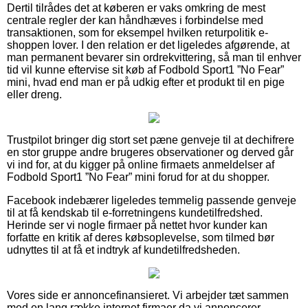
Dertil tilrådes det at køberen er vaks omkring de mest
centrale regler der kan håndhæves i forbindelse med
transaktionen, som for eksempel hvilken returpolitik e-
shoppen lover. I den relation er det ligeledes afgørende, at
man permanent bevarer sin ordrekvittering, så man til enhver
tid vil kunne eftervise sit køb af Fodbold Sport1 ”No Fear”
mini, hvad end man er på udkig efter et produkt til en pige
eller dreng.
Trustpilot bringer dig stort set pæne genveje til at dechifrere
en stor gruppe andre brugeres observationer og derved går
vi ind for, at du kigger på online firmaets anmeldelser af
Fodbold Sport1 ”No Fear” mini forud for at du shopper.
Facebook indebærer ligeledes temmelig passende genveje
til at få kendskab til e-forretningens kundetilfredshed.
Herinde ser vi nogle firmaer på nettet hvor kunder kan
forfatte en kritik af deres købsoplevelse, som tilmed bør
udnyttes til at få et indtryk af kundetilfredsheden.
Vores side er annoncefinansieret. Vi arbejder tæt sammen
med en lang række internet firmaer da vi annoncerer