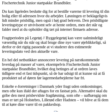
Fischertechnik Junior startpakke Brandbiler.
Du kan ligeledes beslutte dig for at bestille varerne til levering til din
bolig eller til adressen hvor du arbejder. Løsningen er beklageligvis
lidt mindre prisbillig, men også i høj grad bekvem. Den prisbilligste
leveringstype er utvivlsomt selv at hente ordren, men det står og
falder med at du opholder dig tæt på internet firmaets adresse.
Fragtperioden på Legetøj // Byggelegetøj kan være ualmindeligt
væsentlig når du står og skal bruge dine nye varer øjeblikkeligt, så
derfor er det rigtig passende at vi studerer den estimerede
leveringsdato ved den aktuelle vare.
En hel del netbutikker annoncerer levering på næstkommende
hverdag på masser af varer, eksempelvis Fischertechnik Junior
startpakke Brandbiler, hvilket dog betinges af at ordren laves
tidligere end et fast tidspunkt, så de har udsigt til at kunne nå at få
produktet ud af døren før lagermedarbejderne har fri.
Enkelte e-forretninger i Danmark yder fragt uden omkostninger,
men ofte kun ifald der aftages for en fastsat pris. Alternativt skal du
gribe den mest prisbevidste fragtløsning, som ofte – uafhængig om
man er tæt på Holstebro, Lillerød eller Hadsten – vil blive at få dem
til at køre dine varer til en pakkeshop.