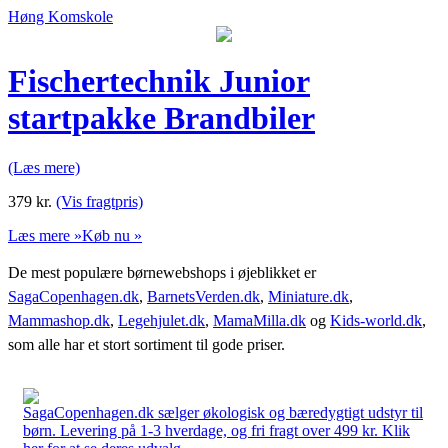
Høng Komskole
Fischertechnik Junior
startpakke Brandbiler
(Læs mere)
379
kr.
(Vis fragtpris)
Læs mere »
Køb nu »
De mest populære børnewebshops i øjeblikket er
SagaCopenhagen.dk
,
BarnetsVerden.dk
,
Miniature.dk
,
Mammashop.dk
,
Legehjulet.dk
,
MamaMilla.dk
og
Kids-world.dk
,
som alle har et stort sortiment til gode priser.
SagaCopenhagen.dk sælger økologisk og bæredygtigt udstyr til
børn. Levering på 1-3 hverdage, og fri fragt over 499 kr. Klik