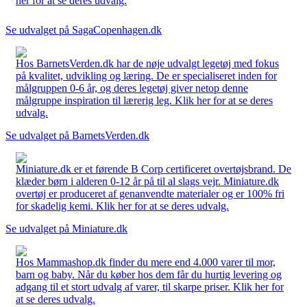
her for at se deres udvalg.
Se udvalget på SagaCopenhagen.dk
Hos BarnetsVerden.dk har de nøje udvalgt legetøj med fokus
på kvalitet, udvikling og læring. De er specialiseret inden for
målgruppen 0-6 år, og deres legetøj giver netop denne
målgruppe inspiration til lærerig leg. Klik her for at se deres
udvalg.
Se udvalget på BarnetsVerden.dk
Miniature.dk er et førende B Corp certificeret overtøjsbrand. De
klæder børn i alderen 0-12 år på til al slags vejr. Miniature.dk
overtøj er produceret af genanvendte materialer og er 100% fri
for skadelig kemi. Klik her for at se deres udvalg.
Se udvalget på Miniature.dk
Hos Mammashop.dk finder du mere end 4.000 varer til mor,
barn og baby. Når du køber hos dem får du hurtig levering og
adgang til et stort udvalg af varer, til skarpe priser. Klik her for
at se deres udvalg.