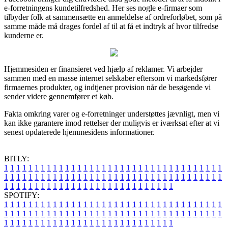
e-forretningens kundetilfredshed. Her ses nogle e-firmaer som
tilbyder folk at sammensætte en anmeldelse af ordreforløbet, som på
samme måde må drages fordel af til at få et indtryk af hvor tilfredse
kunderne er.
Hjemmesiden er finansieret ved hjælp af reklamer. Vi arbejder
sammen med en masse internet selskaber eftersom vi markedsfører
firmaernes produkter, og indtjener provision når de besøgende vi
sender videre gennemfører et køb.
Fakta omkring varer og e-forretninger understøttes jævnligt, men vi
kan ikke garantere imod rettelser der muligvis er iværksat efter at vi
senest opdaterede hjemmesidens informationer.
BITLY:
1
1
1
1
1
1
1
1
1
1
1
1
1
1
1
1
1
1
1
1
1
1
1
1
1
1
1
1
1
1
1
1
1
1
1
1
1
1
1
1
1
1
1
1
1
1
1
1
1
1
1
1
1
1
1
1
1
1
1
1
1
1
1
1
1
1
1
1
1
1
1
1
1
1
1
1
1
1
1
1
1
1
1
1
1
1
1
1
1
1
1
1
1
1
1
1
1
1
1
1
SPOTIFY:
1
1
1
1
1
1
1
1
1
1
1
1
1
1
1
1
1
1
1
1
1
1
1
1
1
1
1
1
1
1
1
1
1
1
1
1
1
1
1
1
1
1
1
1
1
1
1
1
1
1
1
1
1
1
1
1
1
1
1
1
1
1
1
1
1
1
1
1
1
1
1
1
1
1
1
1
1
1
1
1
1
1
1
1
1
1
1
1
1
1
1
1
1
1
1
1
1
1
1
1