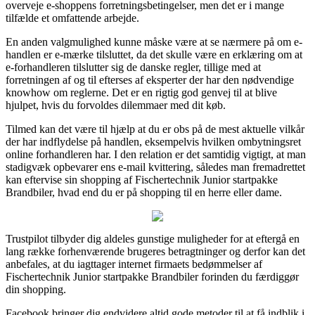
overveje e-shoppens forretningsbetingelser, men det er i mange
tilfælde et omfattende arbejde.
En anden valgmulighed kunne måske være at se nærmere på om e-
handlen er e-mærke tilsluttet, da det skulle være en erklæring om at
e-forhandleren tilslutter sig de danske regler, tillige med at
forretningen af og til efterses af eksperter der har den nødvendige
knowhow om reglerne. Det er en rigtig god genvej til at blive
hjulpet, hvis du forvoldes dilemmaer med dit køb.
Tilmed kan det være til hjælp at du er obs på de mest aktuelle vilkår
der har indflydelse på handlen, eksempelvis hvilken ombytningsret
online forhandleren har. I den relation er det samtidig vigtigt, at man
stadigvæk opbevarer ens e-mail kvittering, således man fremadrettet
kan eftervise sin shopping af Fischertechnik Junior startpakke
Brandbiler, hvad end du er på shopping til en herre eller dame.
Trustpilot tilbyder dig aldeles gunstige muligheder for at eftergå en
lang række forhenværende brugeres betragtninger og derfor kan det
anbefales, at du iagttager internet firmaets bedømmelser af
Fischertechnik Junior startpakke Brandbiler forinden du færdiggør
din shopping.
Facebook bringer dig endvidere altid gode metoder til at få indblik i