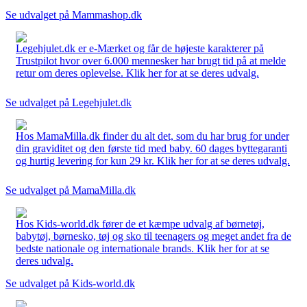
Se udvalget på Mammashop.dk
Legehjulet.dk er e-Mærket og får de højeste karakterer på
Trustpilot hvor over 6.000 mennesker har brugt tid på at melde
retur om deres oplevelse. Klik her for at se deres udvalg.
Se udvalget på Legehjulet.dk
Hos MamaMilla.dk finder du alt det, som du har brug for under
din graviditet og den første tid med baby. 60 dages byttegaranti
og hurtig levering for kun 29 kr. Klik her for at se deres udvalg.
Se udvalget på MamaMilla.dk
Hos Kids-world.dk fører de et kæmpe udvalg af børnetøj,
babytøj, børnesko, tøj og sko til teenagers og meget andet fra de
bedste nationale og internationale brands. Klik her for at se
deres udvalg.
Se udvalget på Kids-world.dk