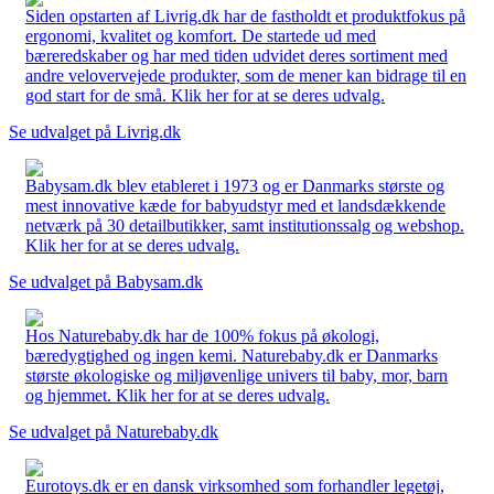
Siden opstarten af Livrig.dk har de fastholdt et produktfokus på
ergonomi, kvalitet og komfort. De startede ud med
bæreredskaber og har med tiden udvidet deres sortiment med
andre velovervejede produkter, som de mener kan bidrage til en
god start for de små. Klik her for at se deres udvalg.
Se udvalget på Livrig.dk
Babysam.dk blev etableret i 1973 og er Danmarks største og
mest innovative kæde for babyudstyr med et landsdækkende
netværk på 30 detailbutikker, samt institutionssalg og webshop.
Klik her for at se deres udvalg.
Se udvalget på Babysam.dk
Hos Naturebaby.dk har de 100% fokus på økologi,
bæredygtighed og ingen kemi. Naturebaby.dk er Danmarks
største økologiske og miljøvenlige univers til baby, mor, barn
og hjemmet. Klik her for at se deres udvalg.
Se udvalget på Naturebaby.dk
Eurotoys.dk er en dansk virksomhed som forhandler legetøj,