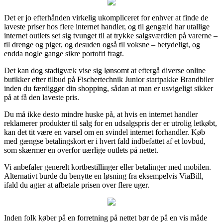
Det er jo efterhånden virkelig ukompliceret for enhver at finde de
laveste priser hos flere internet handler, og til gengæld har utallige
internet outlets set sig tvunget til at trykke salgsværdien på varerne –
til drenge og piger, og desuden også til voksne – betydeligt, og
endda nogle gange sikre portofri fragt.
Det kan dog stadigvæk vise sig lønsomt at eftergå diverse online
butikker efter tilbud på Fischertechnik Junior startpakke Brandbiler
inden du færdiggør din shopping, sådan at man er usvigeligt sikker
på at få den laveste pris.
Du må ikke desto mindre huske på, at hvis en internet handler
reklamerer produkter til salg for en udsalgspris der er utrolig letkøbt,
kan det tit være en varsel om en svindel internet forhandler. Køb
med gængse betalingskort er i hvert fald indbefattet af et lovbud,
som skærmer en overfor uærlige outlets på nettet.
Vi anbefaler generelt kortbestillinger eller betalinger med mobilen.
Alternativt burde du benytte en løsning fra eksempelvis ViaBill,
ifald du agter at afbetale prisen over flere uger.
Inden folk køber på en forretning på nettet bør de på en vis måde