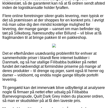
klokkeslæt, så de garanteret kan nå at få ordren sendt afsted
inden de logistikansatte holder fyraften.
Flere online forretninger sikrer gratis levering, men typisk er
det så præmissen at der shoppes for en konkret pris. I øvrigt
må man udse dig den mindst kostelige mulighed for
levering, der mange gange – uanset om man befinder sig
tæt på Silkeborg, Nørresundby eller Billund – vil blive at få
fragtmanden til at bringe pakken til en pakkeshop.
Det er efterhånden usædvanlig problemfrit for enhver at
sammenholde priser i blandt flere internet butikker i
Danmark, og så har utallige Filibabba butikker på nettet
fundet det nødvendigt at formindske priserne på mange af
deres produkter – til drenge og piger, samt også til herrer og
damer – voldsomt, og endda nogle gange tilbyde portofri
levering.
Til gengæld kan det immervæk blive udbytterigt at analysere
nogle få firmaer på nettet efter udsalg på Filibabba
Barnevognspude, Quilt Dark Grey inden du placerer ordren,
så man er skudsikker på at få den laveste pris.