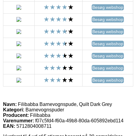
Besøg webshop
Besøg webshop
Besøg webshop
Besøg webshop
Besøg webshop
Besøg webshop
Besøg webshop
Navn:
Filibabba Barnevognspude, Quilt Dark Grey
Kategori:
Barnevognspuder
Producent:
Filibabba
Varenummer:
f07c5fd4-f60a-49b8-80da-605892ebd114
EAN:
5712804008711