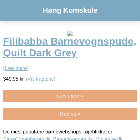
Høng Komskole
Filibabba Barnevognspude,
Quilt Dark Grey
(Læs mere)
349.95
kr.
(Vis fragtpris)
Læs mere »
Køb nu »
De mest populære børnewebshops i øjeblikket er
SagaCopenhagen.dk
,
BarnetsVerden.dk
,
Miniature.dk
,