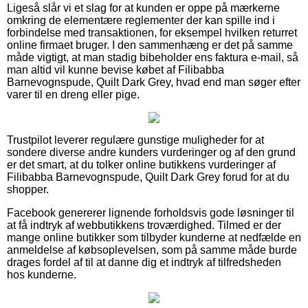
Ligeså slår vi et slag for at kunden er oppe på mærkerne
omkring de elementære reglementer der kan spille ind i
forbindelse med transaktionen, for eksempel hvilken returret
online firmaet bruger. I den sammenhæng er det på samme
måde vigtigt, at man stadig bibeholder ens faktura e-mail, så
man altid vil kunne bevise købet af Filibabba
Barnevognspude, Quilt Dark Grey, hvad end man søger efter
varer til en dreng eller pige.
Trustpilot leverer regulære gunstige muligheder for at
sondere diverse andre kunders vurderinger og af den grund
er det smart, at du tolker online butikkens vurderinger af
Filibabba Barnevognspude, Quilt Dark Grey forud for at du
shopper.
Facebook genererer lignende forholdsvis gode løsninger til
at få indtryk af webbutikkens troværdighed. Tilmed er der
mange online butikker som tilbyder kunderne at nedfælde en
anmeldelse af købsoplevelsen, som på samme måde burde
drages fordel af til at danne dig et indtryk af tilfredsheden
hos kunderne.