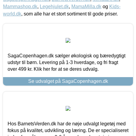
Mammashop.dk
,
Legehjulet.dk
,
MamaMilla.dk
og
Kids-
world.dk
, som alle har et stort sortiment til gode priser.
SagaCopenhagen.dk sælger økologisk og bæredygtigt
udstyr til børn. Levering på 1-3 hverdage, og fri fragt
over 499 kr. Klik her for at se deres udvalg.
Se udvalget på SagaCopenhagen.dk
Hos BarnetsVerden.dk har de nøje udvalgt legetøj med
fokus på kvalitet, udvikling og læring. De er specialiseret