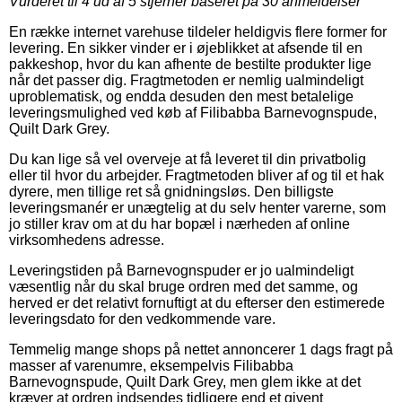
Vurderet til
4
ud af 5 stjerner baseret på
30
anmeldelser
En række internet varehuse tildeler heldigvis flere former for
levering. En sikker vinder er i øjeblikket at afsende til en
pakkeshop, hvor du kan afhente de bestilte produkter lige
når det passer dig. Fragtmetoden er nemlig ualmindeligt
uproblematisk, og endda desuden den mest betalelige
leveringsmulighed ved køb af Filibabba Barnevognspude,
Quilt Dark Grey.
Du kan lige så vel overveje at få leveret til din privatbolig
eller til hvor du arbejder. Fragtmetoden bliver af og til et hak
dyrere, men tillige ret så gnidningsløs. Den billigste
leveringsmanér er unægtelig at du selv henter varerne, som
jo stiller krav om at du har bopæl i nærheden af online
virksomhedens adresse.
Leveringstiden på Barnevognspuder er jo ualmindeligt
væsentlig når du skal bruge ordren med det samme, og
herved er det relativt fornuftigt at du efterser den estimerede
leveringsdato for den vedkommende vare.
Temmelig mange shops på nettet annoncerer 1 dags fragt på
masser af varenumre, eksempelvis Filibabba
Barnevognspude, Quilt Dark Grey, men glem ikke at det
kræver at ordren indsendes tidligere end et givent