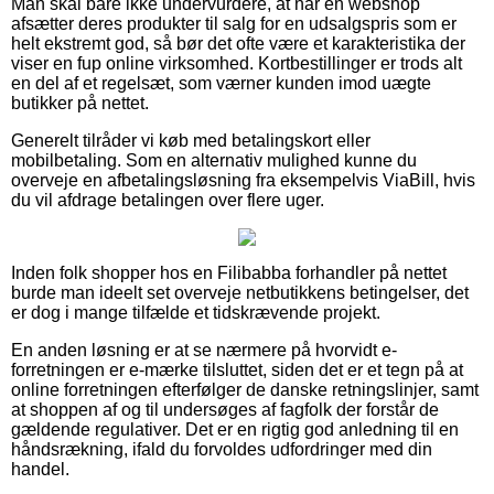
Man skal bare ikke undervurdere, at når en webshop
afsætter deres produkter til salg for en udsalgspris som er
helt ekstremt god, så bør det ofte være et karakteristika der
viser en fup online virksomhed. Kortbestillinger er trods alt
en del af et regelsæt, som værner kunden imod uægte
butikker på nettet.
Generelt tilråder vi køb med betalingskort eller
mobilbetaling. Som en alternativ mulighed kunne du
overveje en afbetalingsløsning fra eksempelvis ViaBill, hvis
du vil afdrage betalingen over flere uger.
Inden folk shopper hos en Filibabba forhandler på nettet
burde man ideelt set overveje netbutikkens betingelser, det
er dog i mange tilfælde et tidskrævende projekt.
En anden løsning er at se nærmere på hvorvidt e-
forretningen er e-mærke tilsluttet, siden det er et tegn på at
online forretningen efterfølger de danske retningslinjer, samt
at shoppen af og til undersøges af fagfolk der forstår de
gældende regulativer. Det er en rigtig god anledning til en
håndsrækning, ifald du forvoldes udfordringer med din
handel.