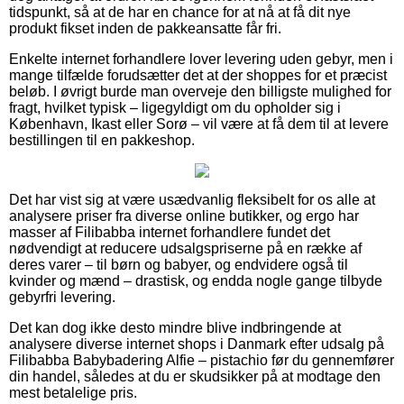
tidspunkt, så at de har en chance for at nå at få dit nye
produkt fikset inden de pakkeansatte får fri.
Enkelte internet forhandlere lover levering uden gebyr, men i
mange tilfælde forudsætter det at der shoppes for et præcist
beløb. I øvrigt burde man overveje den billigste mulighed for
fragt, hvilket typisk – ligegyldigt om du opholder sig i
København, Ikast eller Sorø – vil være at få dem til at levere
bestillingen til en pakkeshop.
Det har vist sig at være usædvanlig fleksibelt for os alle at
analysere priser fra diverse online butikker, og ergo har
masser af Filibabba internet forhandlere fundet det
nødvendigt at reducere udsalgspriserne på en række af
deres varer – til børn og babyer, og endvidere også til
kvinder og mænd – drastisk, og endda nogle gange tilbyde
gebyrfri levering.
Det kan dog ikke desto mindre blive indbringende at
analysere diverse internet shops i Danmark efter udsalg på
Filibabba Babybadering Alfie – pistachio før du gennemfører
din handel, således at du er skudsikker på at modtage den
mest betalelige pris.