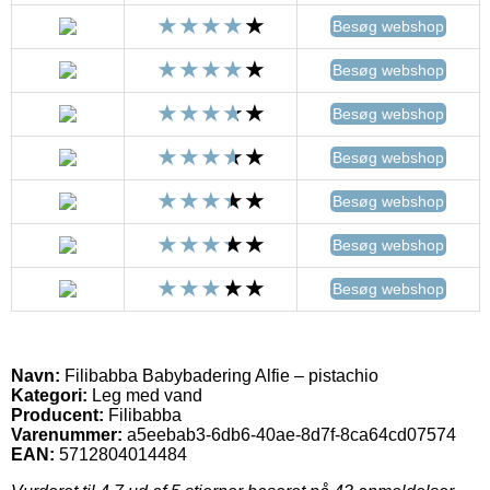
Besøg webshop
Besøg webshop
Besøg webshop
Besøg webshop
Besøg webshop
Besøg webshop
Besøg webshop
Navn:
Filibabba Babybadering Alfie – pistachio
Kategori:
Leg med vand
Producent:
Filibabba
Varenummer:
a5eebab3-6db6-40ae-8d7f-8ca64cd07574
EAN:
5712804014484