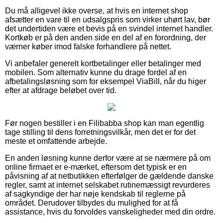
Du må alligevel ikke overse, at hvis en internet shop
afsætter en vare til en udsalgspris som virker uhørt lav, bør
det undertiden være et bevis på en svindel internet handler.
Kortkøb er på den anden side en del af en forordning, der
værner køber imod falske forhandlere på nettet.
Vi anbefaler generelt kortbetalinger eller betalinger med
mobilen. Som alternativ kunne du drage fordel af en
afbetalingsløsning som for eksempel ViaBill, når du higer
efter at afdrage beløbet over tid.
Før nogen bestiller i en Filibabba shop kan man egentlig
tage stilling til dens forretningsvilkår, men det er for det
meste et omfattende arbejde.
En anden løsning kunne derfor være at se nærmere på om
online firmaet er e-mærket, eftersom det typisk er en
påvisning af at netbutikken efterfølger de gældende danske
regler, samt at internet selskabet rutinemæssigt revurderes
af sagkyndige der har nøje kendskab til reglerne på
området. Derudover tilbydes du mulighed for at få
assistance, hvis du forvoldes vanskeligheder med din ordre.