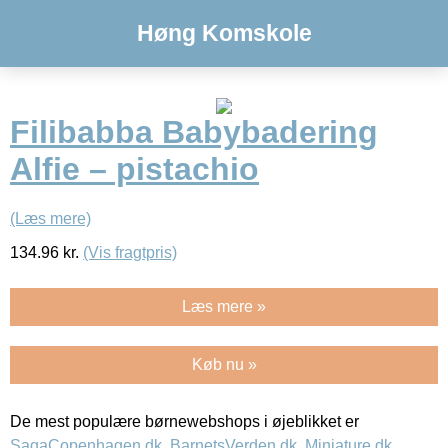
Høng Komskole
Filibabba Babybadering
Alfie – pistachio
(Læs mere)
134.96
kr.
(Vis fragtpris)
Læs mere »
Køb nu »
De mest populære børnewebshops i øjeblikket er
SagaCopenhagen.dk
,
BarnetsVerden.dk
,
Miniature.dk
,