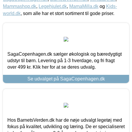
Mammashop.dk
,
Legehjulet.dk
,
MamaMilla.dk
og
Kids-
world.dk
, som alle har et stort sortiment til gode priser.
SagaCopenhagen.dk sælger økologisk og bæredygtigt
udstyr til børn. Levering på 1-3 hverdage, og fri fragt
over 499 kr. Klik her for at se deres udvalg.
Se udvalget på SagaCopenhagen.dk
Hos BarnetsVerden.dk har de nøje udvalgt legetøj med
fokus på kvalitet, udvikling og læring. De er specialiseret