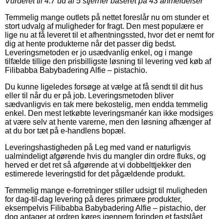
Vurderet til
4.7
ud af 5 stjerner baseret på
43
anmeldelser
Temmelig mange outlets på nettet foreslår nu om stunder et
stort udvalg af muligheder for fragt. Den mest populære er
lige nu at få leveret til et afhentningssted, hvor det er nemt for
dig at hente produkterne når det passer dig bedst.
Leveringsmetoden er jo usædvanlig enkel, og i mange
tilfælde tillige den prisbilligste løsning til levering ved køb af
Filibabba Babybadering Alfie – pistachio.
Du kunne ligeledes forsøge at vælge at få sendt til dit hus
eller til når du er på job. Leveringsmetoden bliver
sædvanligvis en tak mere bekostelig, men endda temmelig
enkel. Den mest letkøbte leveringsmanér kan ikke modsiges
at være selv at hente varerne, men den løsning afhænger af
at du bor tæt på e-handlens bopæl.
Leveringshastigheden på Leg med vand er naturligvis
ualmindeligt afgørende hvis du mangler din ordre fluks, og
herved er det ret så afgørende at vi dobbelttjekker den
estimerede leveringstid for det pågældende produkt.
Temmelig mange e-forretninger stiller udsigt til muligheden
for dag-til-dag levering på deres primære produkter,
eksempelvis Filibabba Babybadering Alfie – pistachio, der
dog antager at ordren køres igennem forinden et fastslået