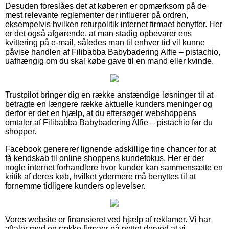
Desuden foreslåes det at køberen er opmærksom på de
mest relevante reglementer der influerer på ordren,
eksempelvis hvilken returpolitik internet firmaet benytter. Her
er det også afgørende, at man stadig opbevarer ens
kvittering på e-mail, således man til enhver tid vil kunne
påvise handlen af Filibabba Babybadering Alfie – pistachio,
uafhængig om du skal købe gave til en mand eller kvinde.
Trustpilot bringer dig en række anstændige løsninger til at
betragte en længere række aktuelle kunders meninger og
derfor er det en hjælp, at du eftersøger webshoppens
omtaler af Filibabba Babybadering Alfie – pistachio før du
shopper.
Facebook genererer lignende adskillige fine chancer for at
få kendskab til online shoppens kundefokus. Her er der
nogle internet forhandlere hvor kunder kan sammensætte en
kritik af deres køb, hvilket ydermere må benyttes til at
fornemme tidligere kunders oplevelser.
Vores website er finansieret ved hjælp af reklamer. Vi har
aftaler med en række firmaer på nettet derved at vi