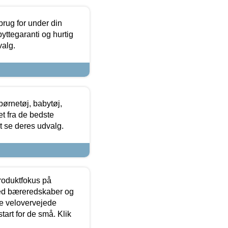
brug for under din
yttegaranti og hurtig
valg.
ørnetøj, babytøj,
t fra de bedste
at se deres udvalg.
produktfokus på
med bæreredskaber og
e velovervejede
tart for de små. Klik