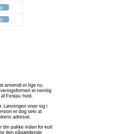
op
op
st anvendt er lige nu
everingsformen er nemlig
af Festav, hvid.
r. Løsningen viser sig i
ersion er dog selv at
ikkens adresse.
din pakke inden for kort
id for den pågældende