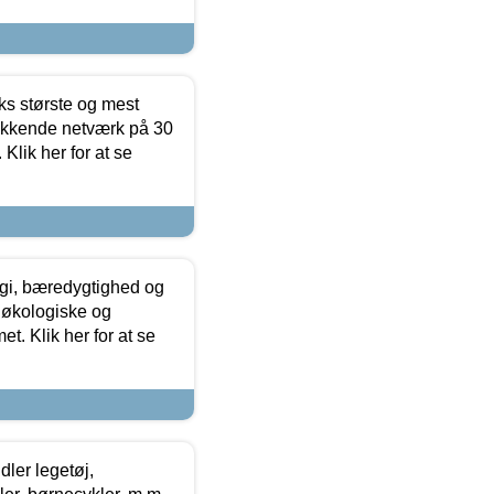
ks største og mest
ækkende netværk på 30
Klik her for at se
gi, bæredygtighed og
 økologiske og
t. Klik her for at se
ler legetøj,