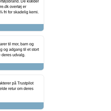
vertøjsbrand. De klæder
ure.dk overtøj er
fri for skadelig kemi.
er til mor, barn og
 og adgang til et stort
se deres udvalg.
kterer på Trustpilot
elde retur om deres