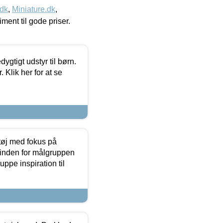
.dk
,
Miniature.dk
,
timent til gode priser.
tigt udstyr til børn.
 Klik her for at se
tøj med fokus på
t inden for målgruppen
ppe inspiration til