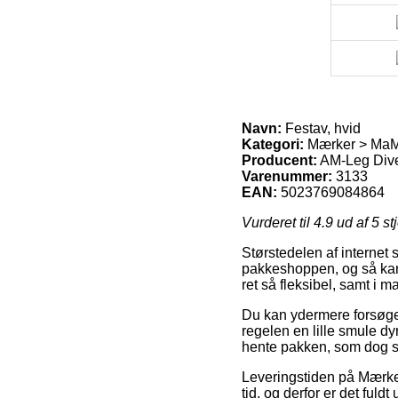
Navn:
Festav, hvid
Kategori:
Mærker > Ma
Producent:
AM-Leg Div
Varenummer:
3133
EAN:
5023769084864
Vurderet til
4.9
ud af 5 st
Størstedelen af internet 
pakkeshoppen, og så kan 
ret så fleksibel, samt i 
Du kan ydermere forsøge a
regelen en lille smule dy
hente pakken, som dog st
Leveringstiden på Mærke
tid, og derfor er det ful