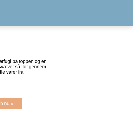
merfugl på toppen og en
svæver så flot gennem
le varer fra
b nu »