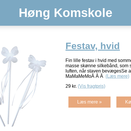
Høng Komskole
Festav, hvid
Fin lille festav i hvid med som
masse skønne silkebånd, som 
luften, når staven bevægesSe al
MaMaMeMoÂ Â Â
(Læs mere)
29
kr.
(Vis fragtpris)
Læs mere »
Kø