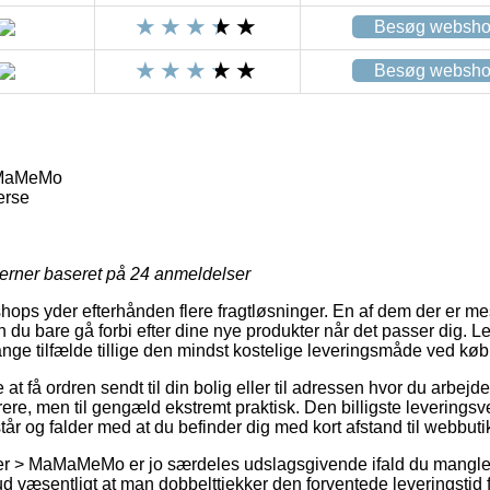
Besøg websh
Besøg websh
MaMeMo
erse
jerner baseret på
24
anmeldelser
shops yder efterhånden flere fragtløsninger. En af dem der er me
du bare gå forbi efter dine nye produkter når det passer dig. L
mange tilfælde tillige den mindst kostelige leveringsmåde ved køb 
t få ordren sendt til din bolig eller til adressen hvor du arbejde
rere, men til gengæld ekstremt praktisk. Den billigste leveringsv
år og falder med at du befinder dig med kort afstand til webbut
r > MaMaMeMo er jo særdeles udslagsgivende ifald du mangler 
dt ud væsentligt at man dobbelttjekker den forventede leveringst