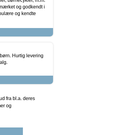
r, børnecykler, m.m.
-mærket og godkendt i
opulære og kendte
 børn. Hurtig levering
alg.
 fra bl.a. deres
mer og