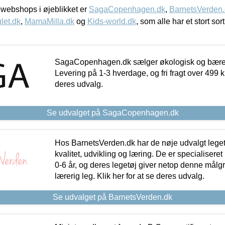
webshops i øjeblikket er
SagaCopenhagen.dk
,
BarnetsVerden
let.dk
,
MamaMilla.dk
og
Kids-world.dk
, som alle har et stort sor
SagaCopenhagen.dk sælger økologisk og bæredyg
Levering på 1-3 hverdage, og fri fragt over 499 kr.
deres udvalg.
Se udvalget på SagaCopenhagen.dk
Hos BarnetsVerden.dk har de nøje udvalgt lege
kvalitet, udvikling og læring. De er specialisere
0-6 år, og deres legetøj giver netop denne målgru
lærerig leg. Klik her for at se deres udvalg.
Se udvalget på BarnetsVerden.dk