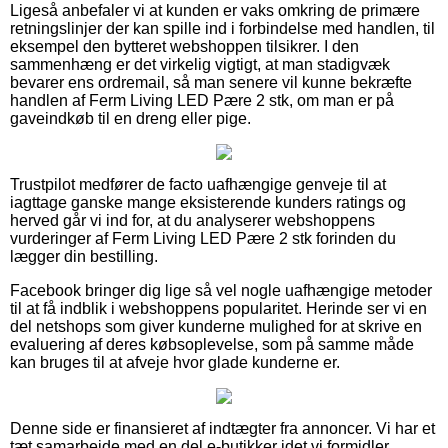
Ligeså anbefaler vi at kunden er vaks omkring de primære
retningslinjer der kan spille ind i forbindelse med handlen, til
eksempel den bytteret webshoppen tilsikrer. I den
sammenhæng er det virkelig vigtigt, at man stadigvæk
bevarer ens ordremail, så man senere vil kunne bekræfte
handlen af Ferm Living LED Pære 2 stk, om man er på
gaveindkøb til en dreng eller pige.
Trustpilot medfører de facto uafhængige genveje til at
iagttage ganske mange eksisterende kunders ratings og
herved går vi ind for, at du analyserer webshoppens
vurderinger af Ferm Living LED Pære 2 stk forinden du
lægger din bestilling.
Facebook bringer dig lige så vel nogle uafhængige metoder
til at få indblik i webshoppens popularitet. Herinde ser vi en
del netshops som giver kunderne mulighed for at skrive en
evaluering af deres købsoplevelse, som på samme måde
kan bruges til at afveje hvor glade kunderne er.
Denne side er finansieret af indtægter fra annoncer. Vi har et
tæt samarbejde med en del e-butikker idet vi formidler