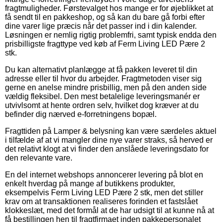
fragtmuligheder. Førstevalget hos mange er for øjeblikket at
få sendt til en pakkeshop, og så kan du bare gå forbi efter
dine varer lige præcis når det passer ind i din kalender.
Løsningen er nemlig rigtig problemfri, samt typisk endda den
prisbilligste fragttype ved køb af Ferm Living LED Pære 2
stk.
Du kan alternativt planlægge at få pakken leveret til din
adresse eller til hvor du arbejder. Fragtmetoden viser sig
gerne en anelse mindre prisbillig, men på den anden side
vældig fleksibel. Den mest betalelige leveringsmanér er
utvivlsomt at hente ordren selv, hvilket dog kræver at du
befinder dig nærved e-forretningens bopæl.
Fragttiden på Lamper & belysning kan være særdeles aktuel
i tilfælde af at vi mangler dine nye varer straks, så herved er
det relativt klogt at vi finder den anslåede leveringsdato for
den relevante vare.
En del internet webshops annoncerer levering på blot en
enkelt hverdag på mange af butikkens produkter,
eksempelvis Ferm Living LED Pære 2 stk, men det stiller
krav om at transaktionen realiseres forinden et fastslået
klokkeslæt, med det formål at de har udsigt til at kunne nå at
få bestillingen hen til fragtfirmaet inden pakkepersonalet