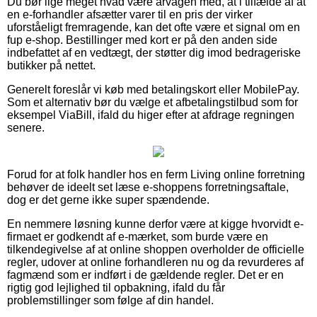
Du bør lige meget hvad være årvågen med, at i tilfælde af at
en e-forhandler afsætter varer til en pris der virker
uforståeligt fremragende, kan det ofte være et signal om en
fup e-shop. Bestillinger med kort er på den anden side
indbefattet af en vedtægt, der støtter dig imod bedrageriske
butikker på nettet.
Generelt foreslår vi køb med betalingskort eller MobilePay.
Som et alternativ bør du vælge et afbetalingstilbud som for
eksempel ViaBill, ifald du higer efter at afdrage regningen
senere.
Forud for at folk handler hos en ferm Living online forretning
behøver de ideelt set læse e-shoppens forretningsaftale,
dog er det gerne ikke super spændende.
En nemmere løsning kunne derfor være at kigge hvorvidt e-
firmaet er godkendt af e-mærket, som burde være en
tilkendegivelse af at online shoppen overholder de officielle
regler, udover at online forhandleren nu og da revurderes af
fagmænd som er indført i de gældende regler. Det er en
rigtig god lejlighed til opbakning, ifald du får
problemstillinger som følge af din handel.