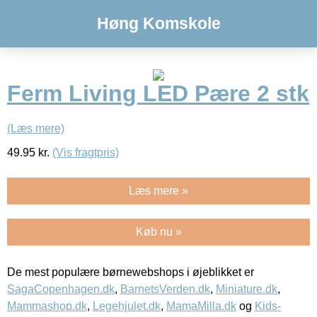
Høng Komskole
Ferm Living LED Pære 2 stk
(Læs mere)
49.95
kr.
(Vis fragtpris)
Læs mere »
Køb nu »
De mest populære børnewebshops i øjeblikket er
SagaCopenhagen.dk
,
BarnetsVerden.dk
,
Miniature.dk
,
Mammashop.dk
,
Legehjulet.dk
,
MamaMilla.dk
og
Kids-