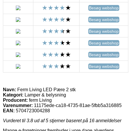
Besøg webshop
Besøg webshop
Besøg webshop
Besøg webshop
Besøg webshop
Besøg webshop
Navn:
Ferm Living LED Pære 2 stk
Kategori:
Lamper & belysning
Producent:
ferm Living
Varenummer:
11175ede-ca18-4735-81ae-5fbb5a316885
EAN:
5704723004288
Vurderet til
3.8
ud af 5 stjerner baseret på
16
anmeldelser
Mange e-forretninger frembyder i vore dage alverdens