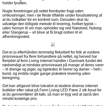
holder fyraften.
Nogle forretninger på nettet frembyder fragt uden
omkostninger, men i de fleste tilfælde under forudsætning af
at du indkøber for en konkret sum. Desuden skal du
udvælge den billigste metode til levering, hvilket typisk –
uden hensyn til om man opholder sig ved Næstved, Nyborg
eller Slangerup – vil blive at få bragt ordren til et
afhentningssted.
Det er jo efterhånden temmelig fleksibelt for folk at vurdere
prisniveauet fra flere forhandlere på nettet, og herved har
flertallet af ferm Living internet handler i Danmark fundet det
nødvendigt at mindske prisniveauet på mange af deres varer
– til drenge og piger, og ligeledes til herrer og damer – helt i
bund, og endda nogle gange præstere levering uden
beregning.
Det kan alligevel blive lukrativt at studere diverse internet
butikker efter rabat på Ferm Living LED Pære 2 stk forud for
at du gennemfører dit køb, så man er tryg ved at opnå den
mindst kostelige pris.