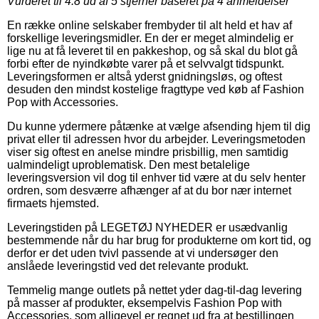
Vurderet til
4.8
ud af 5 stjerner baseret på
4
anmeldelser
En række online selskaber frembyder til alt held et hav af
forskellige leveringsmidler. En der er meget almindelig er
lige nu at få leveret til en pakkeshop, og så skal du blot gå
forbi efter de nyindkøbte varer på et selvvalgt tidspunkt.
Leveringsformen er altså yderst gnidningsløs, og oftest
desuden den mindst kostelige fragttype ved køb af Fashion
Pop with Accessories.
Du kunne ydermere påtænke at vælge afsending hjem til dig
privat eller til adressen hvor du arbejder. Leveringsmetoden
viser sig oftest en anelse mindre prisbillig, men samtidig
ualmindeligt uproblematisk. Den mest betalelige
leveringsversion vil dog til enhver tid være at du selv henter
ordren, som desværre afhænger af at du bor nær internet
firmaets hjemsted.
Leveringstiden på LEGETØJ NYHEDER er usædvanlig
bestemmende når du har brug for produkterne om kort tid, og
derfor er det uden tvivl passende at vi undersøger den
anslåede leveringstid ved det relevante produkt.
Temmelig mange outlets på nettet yder dag-til-dag levering
på masser af produkter, eksempelvis Fashion Pop with
Accessories, som alligevel er regnet ud fra at bestillingen