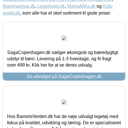
Mammashop.dk
,
Legehjulet.dk
,
MamaMilla.dk
og
Kids-
world.dk
, som alle har et stort sortiment til gode priser.
SagaCopenhagen.dk sælger økologisk og bæredygtigt
udstyr til børn. Levering på 1-3 hverdage, og fri fragt
over 499 kr. Klik her for at se deres udvalg.
Se udvalget på SagaCopenhagen.dk
Hos BarnetsVerden.dk har de nøje udvalgt legetøj med
fokus på kvalitet, udvikling og læring. De er specialiseret