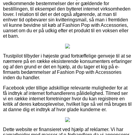
vedkommende bestemmelser der er gældende for
bestillingen, til eksempel den bytteret internet virksomheden
lover. I relation til det er det også afgørende, at man til
enhver tid opbevarer sin kvitteringsmail, så man i fremtiden
vil kunne bevidne sit køb af Fashion Pop with Accessories,
uanset om du er på udkig efter et produkt til en voksen eller
et barn.
Trustpilot tilbyder i højeste grad fortræffelige genveje til at se
nærmere på en række eksisterende konsumenters erfaringer
og af den grund er det en hjælp, at du tager et kig på e-
firmaets bedømmelser af Fashion Pop with Accessories
inden du handler.
Facebook yder tillige adskillige relevante muligheder for at
få indtryk af internet forhandlerens pålidelighed. Tilmed ser
vi en række internet forretninger hvor du kan registrere en
kritik af deres købsoplevelse, hvilket lige så vel må bruges til
at danne dig et indtryk af hvor glade kunderne er.
Dette website er finansieret ved hjælp af reklamer. Vi har
samarbejder med masser af e-forhandlere da vi annoncerer