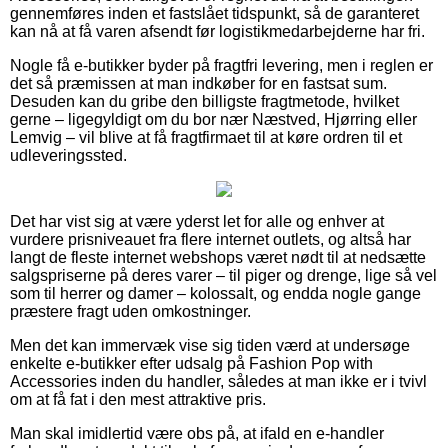
gennemføres inden et fastslået tidspunkt, så de garanteret
kan nå at få varen afsendt før logistikmedarbejderne har fri.
Nogle få e-butikker byder på fragtfri levering, men i reglen er
det så præmissen at man indkøber for en fastsat sum.
Desuden kan du gribe den billigste fragtmetode, hvilket
gerne – ligegyldigt om du bor nær Næstved, Hjørring eller
Lemvig – vil blive at få fragtfirmaet til at køre ordren til et
udleveringssted.
Det har vist sig at være yderst let for alle og enhver at
vurdere prisniveauet fra flere internet outlets, og altså har
langt de fleste internet webshops været nødt til at nedsætte
salgspriserne på deres varer – til piger og drenge, lige så vel
som til herrer og damer – kolossalt, og endda nogle gange
præstere fragt uden omkostninger.
Men det kan immervæk vise sig tiden værd at undersøge
enkelte e-butikker efter udsalg på Fashion Pop with
Accessories inden du handler, således at man ikke er i tvivl
om at få fat i den mest attraktive pris.
Man skal imidlertid være obs på, at ifald en e-handler