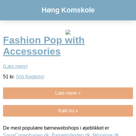
Høng Komskole
Fashion Pop with
Accessories
(Læs mere)
51
kr.
(Vis fragtpris)
Læs mere »
Køb nu »
De mest populære børnewebshops i øjeblikket er
SagaCopenhagen.dk
,
BarnetsVerden.dk
,
Miniature.dk
,