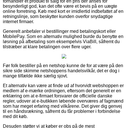
forhandler et produkt til salg for en pris der anses for
besynderligt god, kan det ofte være et bevis på en uægte
online forretning. Køb med kort er imidlertid indbefattet af en
retningslinje, som beskytter kunden overfor snydagtige
internet firmaer.
Generelt anbefaler vi bestillinger med betalingskort eller
MobilePay. Som en alternativ mulighed burde du benytte en
løsning på afbetaling som eksempelvis ViaBill, såfremt du
tilstræber at klare betalingen over flere uger.
Før folk bestiller på en netshop kunne de for at være på den
sikre side skimme netshoppens handelsvilkår, det er dog i
mange tilfælde ikke særlig sjovt.
Et alternativ kan være at finde ud af hvorvidt webshoppen er
medlem af e-mærke ordningen, eftersom det generelt er en
erklæring om at e-firmaet forsvarer de officielle danske
regler, udover at e-butikken løbende overværes af fagmænd
som har meget erfaring med vilkårene. Det giver dig genvej
til en håndsrækning, såfremt du får problemer i forbindelse
med dit køb.
Desuden støtter vi at køber er obs på de mest