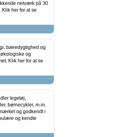
ækkende netværk på 30
Klik her for at se
gi, bæredygtighed og
 økologiske og
t. Klik her for at se
ler legetøj,
r, børnecykler, m.m.
-mærket og godkendt i
opulære og kendte