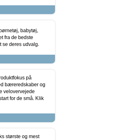
ørnetøj, babytøj,
t fra de bedste
at se deres udvalg.
produktfokus på
med bæreredskaber og
e velovervejede
tart for de små. Klik
ks største og mest