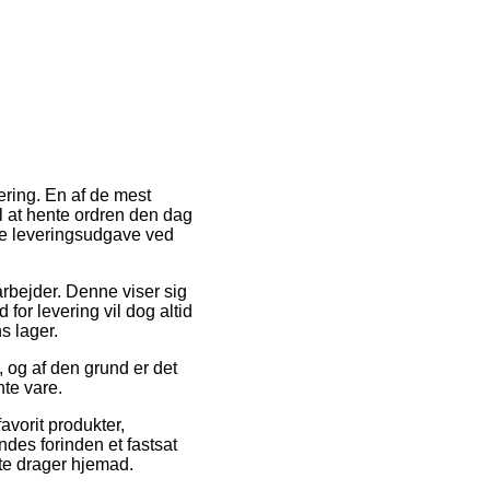
vering. En af de mest
til at hente ordren den dag
ste leveringsudgave ved
arbejder. Denne viser sig
for levering vil dog altid
s lager.
, og af den grund er det
nte vare.
avorit produkter,
ndes forinden et fastsat
tte drager hjemad.