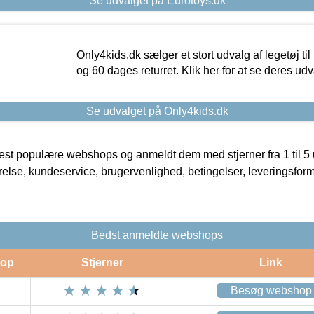
Se udvalget på Eurotoys.dk
Only4kids.dk sælger et stort udvalg af legetøj til
og 60 dages returret. Klik her for at se deres udv
Se udvalget på Only4kids.dk
t populære webshops og anmeldt dem med stjerner fra 1 til 5 ud
rrelse, kundeservice, brugervenlighed, betingelser, leveringsfor
Bedst anmeldte webshops
op
Stjerner
Link
Besøg webshop