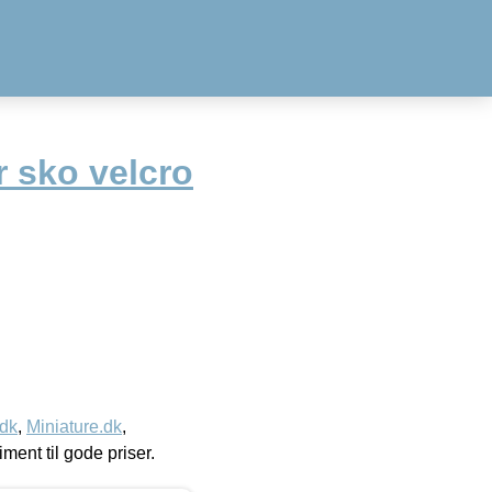
r sko velcro
.dk
,
Miniature.dk
,
timent til gode priser.