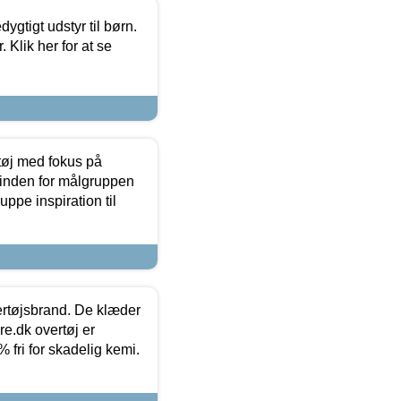
tigt udstyr til børn.
 Klik her for at se
tøj med fokus på
t inden for målgruppen
ppe inspiration til
vertøjsbrand. De klæder
ure.dk overtøj er
fri for skadelig kemi.