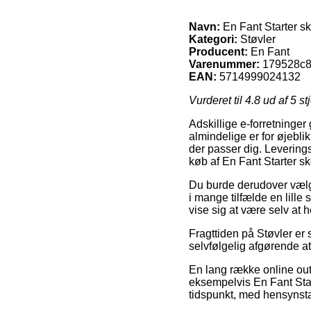
Navn:
En Fant Starter sk
Kategori:
Støvler
Producent:
En Fant
Varenummer:
179528c8
EAN:
5714999024132
Vurderet til
4.8
ud af 5 st
Adskillige e-forretninger
almindelige er for øjeblik
der passer dig. Levering
køb af En Fant Starter sk
Du burde derudover vælge 
i mange tilfælde en lille
vise sig at være selv at
Fragttiden på Støvler er 
selvfølgelig afgørende a
En lang række online outle
eksempelvis En Fant Start
tidspunkt, med hensynsta