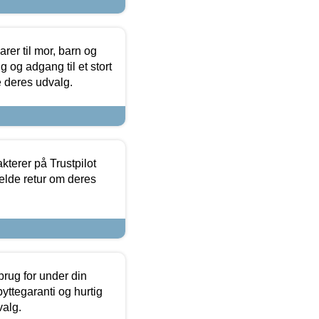
er til mor, barn og
 og adgang til et stort
se deres udvalg.
kterer på Trustpilot
elde retur om deres
brug for under din
yttegaranti og hurtig
valg.