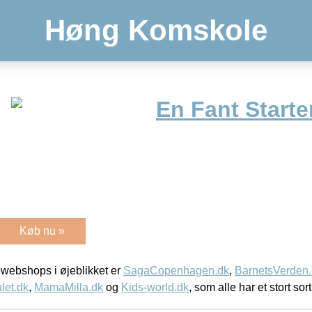
Høng Komskole
En Fant Starte
Køb nu »
webshops i øjeblikket er
SagaCopenhagen.dk
,
BarnetsVerden
let.dk
,
MamaMilla.dk
og
Kids-world.dk
, som alle har et stort sor