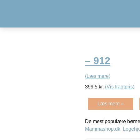
– 912
(Læs mere)
399.5
kr.
(Vis fragtpris)
Læs mere »
De mest populære børne
Mammashop.dk
,
Legehju