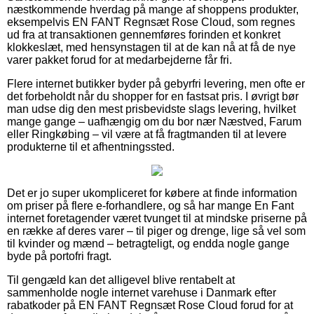
næstkommende hverdag på mange af shoppens produkter,
eksempelvis EN FANT Regnsæt Rose Cloud, som regnes
ud fra at transaktionen gennemføres forinden et konkret
klokkeslæt, med hensynstagen til at de kan nå at få de nye
varer pakket forud for at medarbejderne får fri.
Flere internet butikker byder på gebyrfri levering, men ofte er
det forbeholdt når du shopper for en fastsat pris. I øvrigt bør
man udse dig den mest prisbevidste slags levering, hvilket
mange gange – uafhængig om du bor nær Næstved, Farum
eller Ringkøbing – vil være at få fragtmanden til at levere
produkterne til et afhentningssted.
Det er jo super ukompliceret for købere at finde information
om priser på flere e-forhandlere, og så har mange En Fant
internet foretagender været tvunget til at mindske priserne på
en række af deres varer – til piger og drenge, lige så vel som
til kvinder og mænd – betragteligt, og endda nogle gange
byde på portofri fragt.
Til gengæld kan det alligevel blive rentabelt at
sammenholde nogle internet varehuse i Danmark efter
rabatkoder på EN FANT Regnsæt Rose Cloud forud for at