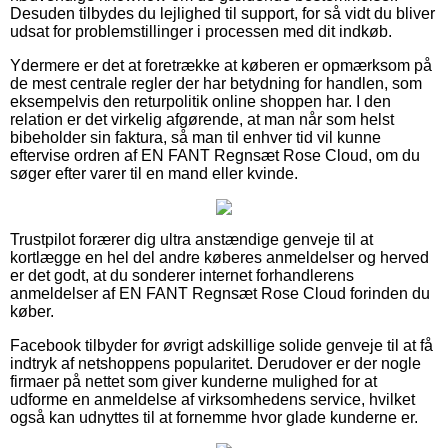
Desuden tilbydes du lejlighed til support, for så vidt du bliver
udsat for problemstillinger i processen med dit indkøb.
Ydermere er det at foretrække at køberen er opmærksom på
de mest centrale regler der har betydning for handlen, som
eksempelvis den returpolitik online shoppen har. I den
relation er det virkelig afgørende, at man når som helst
bibeholder sin faktura, så man til enhver tid vil kunne
eftervise ordren af EN FANT Regnsæt Rose Cloud, om du
søger efter varer til en mand eller kvinde.
Trustpilot forærer dig ultra anstændige genveje til at
kortlægge en hel del andre køberes anmeldelser og herved
er det godt, at du sonderer internet forhandlerens
anmeldelser af EN FANT Regnsæt Rose Cloud forinden du
køber.
Facebook tilbyder for øvrigt adskillige solide genveje til at få
indtryk af netshoppens popularitet. Derudover er der nogle
firmaer på nettet som giver kunderne mulighed for at
udforme en anmeldelse af virksomhedens service, hvilket
også kan udnyttes til at fornemme hvor glade kunderne er.