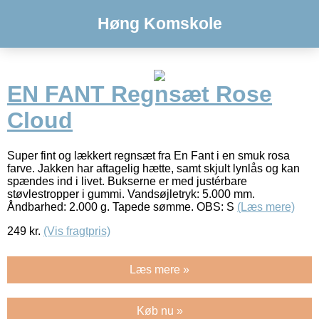
Høng Komskole
EN FANT Regnsæt Rose
Cloud
Super fint og lækkert regnsæt fra En Fant i en smuk rosa
farve. Jakken har aftagelig hætte, samt skjult lynlås og kan
spændes ind i livet. Bukserne er med justérbare
støvlestropper i gummi. Vandsøjletryk: 5.000 mm.
Åndbarhed: 2.000 g. Tapede sømme. OBS: S
(Læs mere)
249
kr.
(Vis fragtpris)
Læs mere »
Køb nu »