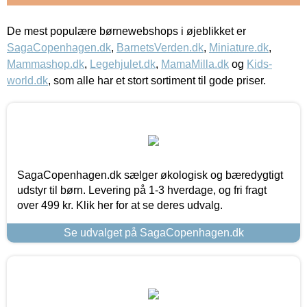
De mest populære børnewebshops i øjeblikket er
SagaCopenhagen.dk
,
BarnetsVerden.dk
,
Miniature.dk
,
Mammashop.dk
,
Legehjulet.dk
,
MamaMilla.dk
og
Kids-
world.dk
, som alle har et stort sortiment til gode priser.
SagaCopenhagen.dk sælger økologisk og bæredygtigt
udstyr til børn. Levering på 1-3 hverdage, og fri fragt
over 499 kr. Klik her for at se deres udvalg.
Se udvalget på SagaCopenhagen.dk