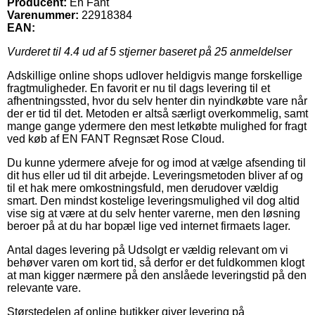
Producent:
En Fant
Varenummer:
22918384
EAN:
Vurderet til
4.4
ud af 5 stjerner baseret på
25
anmeldelser
Adskillige online shops udlover heldigvis mange forskellige
fragtmuligheder. En favorit er nu til dags levering til et
afhentningssted, hvor du selv henter din nyindkøbte vare når
der er tid til det. Metoden er altså særligt overkommelig, samt
mange gange ydermere den mest letkøbte mulighed for fragt
ved køb af EN FANT Regnsæt Rose Cloud.
Du kunne ydermere afveje for og imod at vælge afsending til
dit hus eller ud til dit arbejde. Leveringsmetoden bliver af og
til et hak mere omkostningsfuld, men derudover vældig
smart. Den mindst kostelige leveringsmulighed vil dog altid
vise sig at være at du selv henter varerne, men den løsning
beroer på at du har bopæl lige ved internet firmaets lager.
Antal dages levering på Udsolgt er vældig relevant om vi
behøver varen om kort tid, så derfor er det fuldkommen klogt
at man kigger nærmere på den anslåede leveringstid på den
relevante vare.
Størstedelen af online butikker giver levering på