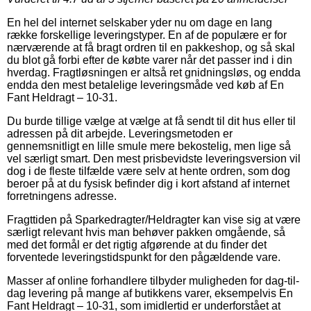
En hel del internet selskaber yder nu om dage en lang
række forskellige leveringstyper. En af de populære er for
nærværende at få bragt ordren til en pakkeshop, og så skal
du blot gå forbi efter de købte varer når det passer ind i din
hverdag. Fragtløsningen er altså ret gnidningsløs, og endda
endda den mest betalelige leveringsmåde ved køb af En
Fant Heldragt – 10-31.
Du burde tillige vælge at vælge at få sendt til dit hus eller til
adressen på dit arbejde. Leveringsmetoden er
gennemsnitligt en lille smule mere bekostelig, men lige så
vel særligt smart. Den mest prisbevidste leveringsversion vil
dog i de fleste tilfælde være selv at hente ordren, som dog
beroer på at du fysisk befinder dig i kort afstand af internet
forretningens adresse.
Fragttiden på Sparkedragter/Heldragter kan vise sig at være
særligt relevant hvis man behøver pakken omgående, så
med det formål er det rigtig afgørende at du finder det
forventede leveringstidspunkt for den pågældende vare.
Masser af online forhandlere tilbyder muligheden for dag-til-
dag levering på mange af butikkens varer, eksempelvis En
Fant Heldragt – 10-31, som imidlertid er underforstået at