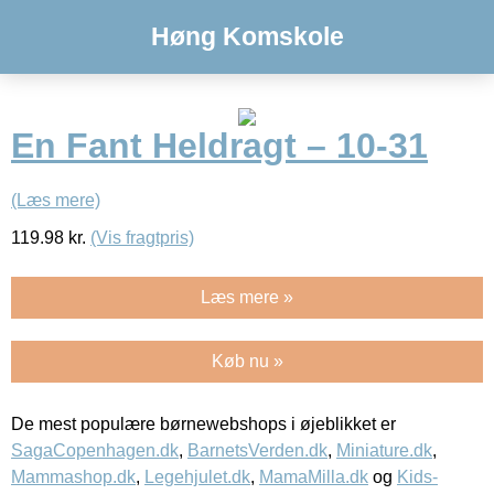
Høng Komskole
En Fant Heldragt – 10-31
(Læs mere)
119.98
kr.
(Vis fragtpris)
Læs mere »
Køb nu »
De mest populære børnewebshops i øjeblikket er
SagaCopenhagen.dk
,
BarnetsVerden.dk
,
Miniature.dk
,
Mammashop.dk
,
Legehjulet.dk
,
MamaMilla.dk
og
Kids-