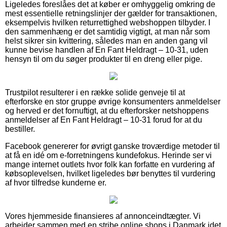
Ligeledes foreslåes det at køber er omhyggelig omkring de
mest essentielle retningslinjer der gælder for transaktionen,
eksempelvis hvilken returrettighed webshoppen tilbyder. I
den sammenhæng er det samtidig vigtigt, at man når som
helst sikrer sin kvittering, således man en anden gang vil
kunne bevise handlen af En Fant Heldragt – 10-31, uden
hensyn til om du søger produkter til en dreng eller pige.
Trustpilot resulterer i en række solide genveje til at
efterforske en stor gruppe øvrige konsumenters anmeldelser
og herved er det fornuftigt, at du efterforsker netshoppens
anmeldelser af En Fant Heldragt – 10-31 forud for at du
bestiller.
Facebook genererer for øvrigt ganske troværdige metoder til
at få en idé om e-forretningens kundefokus. Herinde ser vi
mange internet outlets hvor folk kan forfatte en vurdering af
købsoplevelsen, hvilket ligeledes bør benyttes til vurdering
af hvor tilfredse kunderne er.
Vores hjemmeside finansieres af annonceindtægter. Vi
arbejder sammen med en stribe online shops i Danmark idet