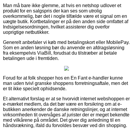
Man må bare ikke glemme, at hvis en netshop udlover et
produkt for en salgspris der kan ses som utrolig
overkommelig, bør det i nogle tilfælde være et signal om en
uægte butik. Kortbetalinger er på den anden side omfattet af
Indsigelsesordningen, hvilket assisterer dig overfor
uoprigtige netbutikker.
Generelt anbefaler vi køb med betalingskort eller MobilePay.
Som en anden løsning bør du anvende en afdragsløsning
fra eksempelvis ViaBill, forudsat du tilstræber at betale
betalingen ude i fremtiden.
Forud for at folk shopper hos en En Fant e-handler kunne
man uden tvivl granske shoppens forretningsaftale, men det
er tit ikke specielt ophidsende.
Et alternativt forslag er at se hvorvidt internet webshoppen er
e-mærket medlem, da det bør være en forsikring om at e-
butikken anerkender de danske retningslinjer, og at internet
virksomheden tit overvåges af jurister der er meget bekendte
med vilkårene på området. Det giver dig anledning til en
håndsrækning, ifald du forvoldes besvær ved din shopping.