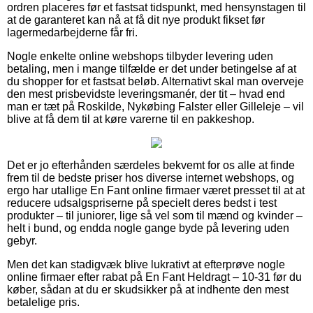
ordren placeres før et fastsat tidspunkt, med hensynstagen til
at de garanteret kan nå at få dit nye produkt fikset før
lagermedarbejderne får fri.
Nogle enkelte online webshops tilbyder levering uden
betaling, men i mange tilfælde er det under betingelse af at
du shopper for et fastsat beløb. Alternativt skal man overveje
den mest prisbevidste leveringsmanér, der tit – hvad end
man er tæt på Roskilde, Nykøbing Falster eller Gilleleje – vil
blive at få dem til at køre varerne til en pakkeshop.
Det er jo efterhånden særdeles bekvemt for os alle at finde
frem til de bedste priser hos diverse internet webshops, og
ergo har utallige En Fant online firmaer været presset til at at
reducere udsalgspriserne på specielt deres bedst i test
produkter – til juniorer, lige så vel som til mænd og kvinder –
helt i bund, og endda nogle gange byde på levering uden
gebyr.
Men det kan stadigvæk blive lukrativt at efterprøve nogle
online firmaer efter rabat på En Fant Heldragt – 10-31 før du
køber, sådan at du er skudsikker på at indhente den mest
betalelige pris.