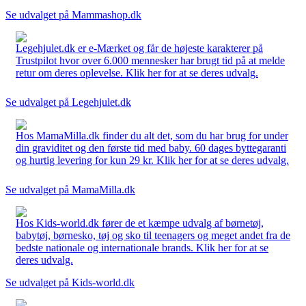
Se udvalget på Mammashop.dk
Legehjulet.dk er e-Mærket og får de højeste karakterer på
Trustpilot hvor over 6.000 mennesker har brugt tid på at melde
retur om deres oplevelse. Klik her for at se deres udvalg.
Se udvalget på Legehjulet.dk
Hos MamaMilla.dk finder du alt det, som du har brug for under
din graviditet og den første tid med baby. 60 dages byttegaranti
og hurtig levering for kun 29 kr. Klik her for at se deres udvalg.
Se udvalget på MamaMilla.dk
Hos Kids-world.dk fører de et kæmpe udvalg af børnetøj,
babytøj, børnesko, tøj og sko til teenagers og meget andet fra de
bedste nationale og internationale brands. Klik her for at se
deres udvalg.
Se udvalget på Kids-world.dk