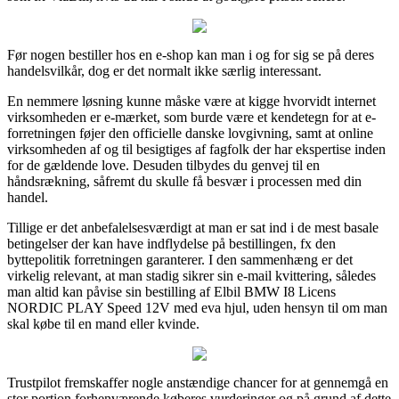
Før nogen bestiller hos en e-shop kan man i og for sig se på deres
handelsvilkår, dog er det normalt ikke særlig interessant.
En nemmere løsning kunne måske være at kigge hvorvidt internet
virksomheden er e-mærket, som burde være et kendetegn for at e-
forretningen føjer den officielle danske lovgivning, samt at online
virksomheden af og til besigtiges af fagfolk der har ekspertise inden
for de gældende love. Desuden tilbydes du genvej til en
håndsrækning, såfremt du skulle få besvær i processen med din
handel.
Tillige er det anbefalelsesværdigt at man er sat ind i de mest basale
betingelser der kan have indflydelse på bestillingen, fx den
byttepolitik forretningen garanterer. I den sammenhæng er det
virkelig relevant, at man stadig sikrer sin e-mail kvittering, således
man altid kan påvise sin bestilling af Elbil BMW I8 Licens
NORDIC PLAY Speed 12V med eva hjul, uden hensyn til om man
skal købe til en mand eller kvinde.
Trustpilot fremskaffer nogle anstændige chancer for at gennemgå en
stor portion forhenværende køberes vurderinger og på grund af dette