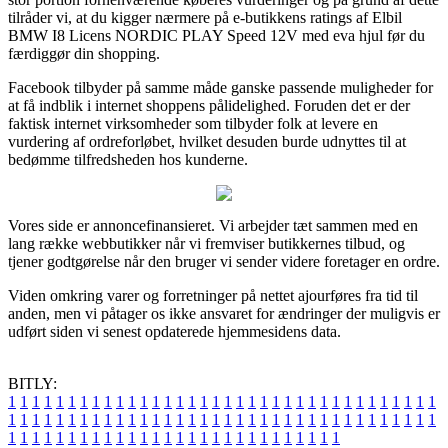
tilråder vi, at du kigger nærmere på e-butikkens ratings af Elbil
BMW I8 Licens NORDIC PLAY Speed 12V med eva hjul før du
færdiggør din shopping.
Facebook tilbyder på samme måde ganske passende muligheder for
at få indblik i internet shoppens pålidelighed. Foruden det er der
faktisk internet virksomheder som tilbyder folk at levere en
vurdering af ordreforløbet, hvilket desuden burde udnyttes til at
bedømme tilfredsheden hos kunderne.
Vores side er annoncefinansieret. Vi arbejder tæt sammen med en
lang række webbutikker når vi fremviser butikkernes tilbud, og
tjener godtgørelse når den bruger vi sender videre foretager en ordre.
Viden omkring varer og forretninger på nettet ajourføres fra tid til
anden, men vi påtager os ikke ansvaret for ændringer der muligvis er
udført siden vi senest opdaterede hjemmesidens data.
BITLY:
1
1
1
1
1
1
1
1
1
1
1
1
1
1
1
1
1
1
1
1
1
1
1
1
1
1
1
1
1
1
1
1
1
1
1
1
1
1
1
1
1
1
1
1
1
1
1
1
1
1
1
1
1
1
1
1
1
1
1
1
1
1
1
1
1
1
1
1
1
1
1
1
1
1
1
1
1
1
1
1
1
1
1
1
1
1
1
1
1
1
1
1
1
1
1
1
1
1
1
1