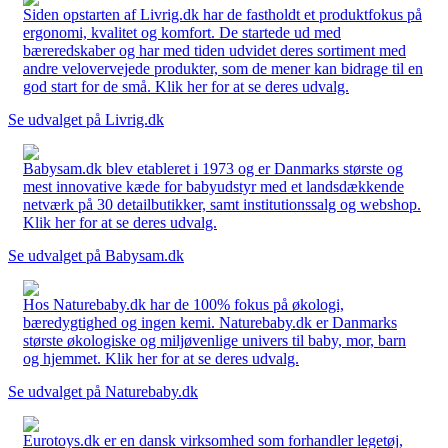
Siden opstarten af Livrig.dk har de fastholdt et produktfokus på
ergonomi, kvalitet og komfort. De startede ud med
bæreredskaber og har med tiden udvidet deres sortiment med
andre velovervejede produkter, som de mener kan bidrage til en
god start for de små. Klik her for at se deres udvalg.
Se udvalget på Livrig.dk
Babysam.dk blev etableret i 1973 og er Danmarks største og
mest innovative kæde for babyudstyr med et landsdækkende
netværk på 30 detailbutikker, samt institutionssalg og webshop.
Klik her for at se deres udvalg.
Se udvalget på Babysam.dk
Hos Naturebaby.dk har de 100% fokus på økologi,
bæredygtighed og ingen kemi. Naturebaby.dk er Danmarks
største økologiske og miljøvenlige univers til baby, mor, barn
og hjemmet. Klik her for at se deres udvalg.
Se udvalget på Naturebaby.dk
Eurotoys.dk er en dansk virksomhed som forhandler legetøj,