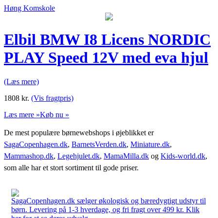
Høng Komskole
Elbil BMW I8 Licens NORDIC
PLAY Speed 12V med eva hjul
(Læs mere)
1808
kr.
(Vis fragtpris)
Læs mere »
Køb nu »
De mest populære børnewebshops i øjeblikket er
SagaCopenhagen.dk
,
BarnetsVerden.dk
,
Miniature.dk
,
Mammashop.dk
,
Legehjulet.dk
,
MamaMilla.dk
og
Kids-world.dk
,
som alle har et stort sortiment til gode priser.
SagaCopenhagen.dk sælger økologisk og bæredygtigt udstyr til
børn. Levering på 1-3 hverdage, og fri fragt over 499 kr. Klik