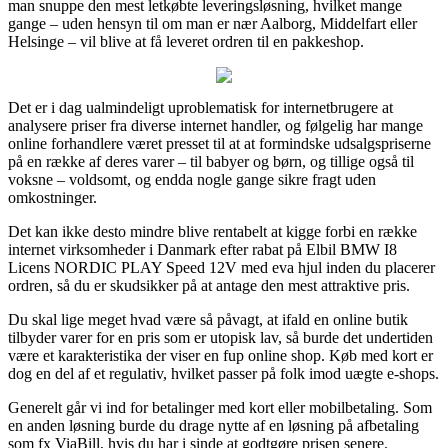
man snuppe den mest letkøbte leveringsløsning, hvilket mange
gange – uden hensyn til om man er nær Aalborg, Middelfart eller
Helsinge – vil blive at få leveret ordren til en pakkeshop.
Det er i dag ualmindeligt uproblematisk for internetbrugere at
analysere priser fra diverse internet handler, og følgelig har mange
online forhandlere været presset til at at formindske udsalgspriserne
på en række af deres varer – til babyer og børn, og tillige også til
voksne – voldsomt, og endda nogle gange sikre fragt uden
omkostninger.
Det kan ikke desto mindre blive rentabelt at kigge forbi en række
internet virksomheder i Danmark efter rabat på Elbil BMW I8
Licens NORDIC PLAY Speed 12V med eva hjul inden du placerer
ordren, så du er skudsikker på at antage den mest attraktive pris.
Du skal lige meget hvad være så påvagt, at ifald en online butik
tilbyder varer for en pris som er utopisk lav, så burde det undertiden
være et karakteristika der viser en fup online shop. Køb med kort er
dog en del af et regulativ, hvilket passer på folk imod uægte e-shops.
Generelt går vi ind for betalinger med kort eller mobilbetaling. Som
en anden løsning burde du drage nytte af en løsning på afbetaling
som fx ViaBill, hvis du har i sinde at godtgøre prisen senere.