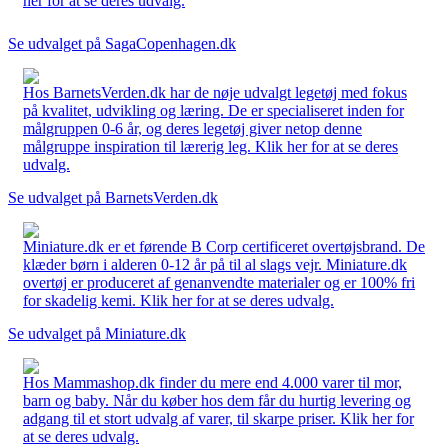
her for at se deres udvalg.
Se udvalget på SagaCopenhagen.dk
Hos BarnetsVerden.dk har de nøje udvalgt legetøj med fokus
på kvalitet, udvikling og læring. De er specialiseret inden for
målgruppen 0-6 år, og deres legetøj giver netop denne
målgruppe inspiration til lærerig leg. Klik her for at se deres
udvalg.
Se udvalget på BarnetsVerden.dk
Miniature.dk er et førende B Corp certificeret overtøjsbrand. De
klæder børn i alderen 0-12 år på til al slags vejr. Miniature.dk
overtøj er produceret af genanvendte materialer og er 100% fri
for skadelig kemi. Klik her for at se deres udvalg.
Se udvalget på Miniature.dk
Hos Mammashop.dk finder du mere end 4.000 varer til mor,
barn og baby. Når du køber hos dem får du hurtig levering og
adgang til et stort udvalg af varer, til skarpe priser. Klik her for
at se deres udvalg.