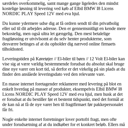
særdeles overkommelig, samt mange gange ligeledes den mindst
kostelige løsning til levering ved køb af Elbil BMW I8 Licens
NORDIC PLAY Speed 12V med eva hjul.
Du kunne ydermere udse dig at få ordren sendt til din privatbolig
eller ud til dit arbejdes adresse. Den er gennemsnitligt en kende mere
bekostelig, men også ultra let gængelig. Den mest betalelige
fragtløsning er utvivlsomt at du selv henter produkterne, som
desværre betinges af at du opholder dig nærved online firmaets
tilholdssted.
Leveringstiden på Køretøjer // El-biler til børn // 12 Volt El-biler kan
vise sig at være vældig bestemmende forudsat du absolut skal bruge
dine nye varer om kort tid, så derfor er det virkelig på sin plads at du
finder den anslåede leveringsdato ved den relevante vare.
En masse internet foretagender reklamerer med levering på blot en
enkelt hverdag på masser af produkter, eksempelvis Elbil BMW I8
Licens NORDIC PLAY Speed 12V med eva hjul, men husk at det
er forudsat at du bestiller før et bestemt tidspunkt, med det formål at
de kan nå at få de nye varer hen til fragtfirmaet før pakkepersonalet
får fri.
Nogle enkelte internet forretninger lover portofri fragt, men ofte
under forudsætning af at du indkøber for et konkret beløb. Ellers må