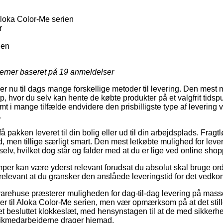
Aloka Color-Me serien
r
Pen
jerner baseret på
19
anmeldelser
er nu til dags mange forskellige metoder til levering. Den mest 
op, hvor du selv kan hente de købte produkter på et valgfrit tids
amt i mange tilfælde endvidere den prisbilligste type af levering
.
 pakken leveret til din bolig eller ud til din arbejdsplads. Fragt
 men tillige særligt smart. Den mest letkøbte mulighed for leveri
elv, hvilket dog står og falder med at du er lige ved online sho
per kan være yderst relevant forudsat du absolut skal bruge ordr
 relevant at du gransker den anslåede leveringstid for det ved
 varehuse præsterer muligheden for dag-til-dag levering på masse
r til Aloka Color-Me serien, men vær opmærksom på at det still
t besluttet klokkeslæt, med hensynstagen til at de med sikkerhe
stikmedarbejderne drager hjemad.