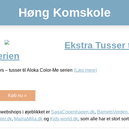
Høng Komskole
Ekstra Tusser 
erien
rs – tusser til Aloka Color-Me serien
(Læs mere)
Køb nu »
webshops i øjeblikket er
SagaCopenhagen.dk
,
BarnetsVerden
let.dk
,
MamaMilla.dk
og
Kids-world.dk
, som alle har et stort sor