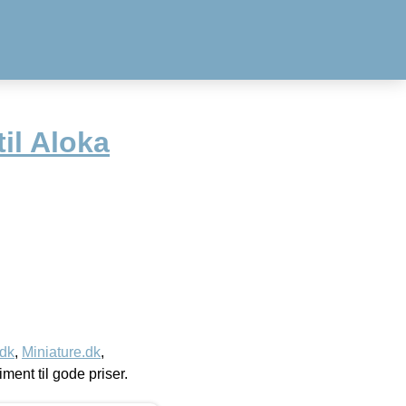
til Aloka
.dk
,
Miniature.dk
,
timent til gode priser.