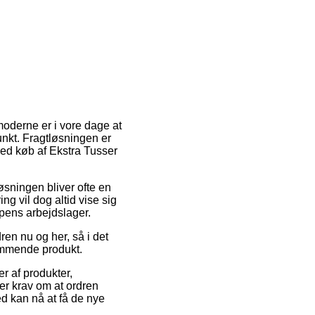
moderne er i vore dage at
punkt. Fragtløsningen er
 ved køb af Ekstra Tusser
løsningen bliver ofte en
ng vil dog altid vise sig
ppens arbejdslager.
en nu og her, så i det
kommende produkt.
r af produkter,
er krav om at ordren
d kan nå at få de nye