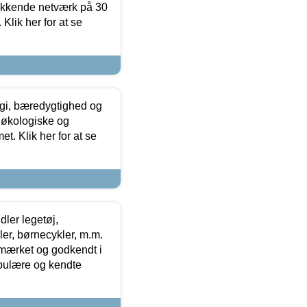
ækkende netværk på 30
Klik her for at se
gi, bæredygtighed og
 økologiske og
t. Klik her for at se
ler legetøj,
r, børnecykler, m.m.
-mærket og godkendt i
opulære og kendte