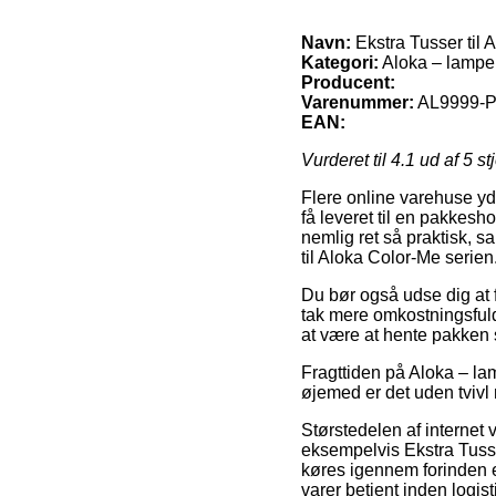
Navn:
Ekstra Tusser til 
Kategori:
Aloka – lampe
Producent:
Varenummer:
AL9999-
EAN:
Vurderet til
4.1
ud af 5 st
Flere online varehuse yd
få leveret til en pakkesh
nemlig ret så praktisk, s
til Aloka Color-Me serien
Du bør også udse dig at få
tak mere omkostningsfuld,
at være at hente pakken s
Fragttiden på Aloka – lam
øjemed er det uden tvivl
Størstedelen af internet
eksempelvis Ekstra Tusse
køres igennem forinden e
varer betjent inden logi