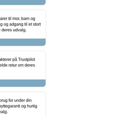
er til mor, barn og
 og adgang til et stort
se deres udvalg.
kterer på Trustpilot
elde retur om deres
brug for under din
yttegaranti og hurtig
valg.