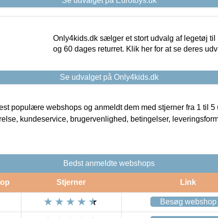
Se udvalget på Eurotoys.dk
Only4kids.dk sælger et stort udvalg af legetøj til
og 60 dages returret. Klik her for at se deres udv
Se udvalget på Only4kids.dk
t populære webshops og anmeldt dem med stjerner fra 1 til 5 ud
rrelse, kundeservice, brugervenlighed, betingelser, leveringsfor
Bedst anmeldte webshops
op
Stjerner
Link
Besøg webshop