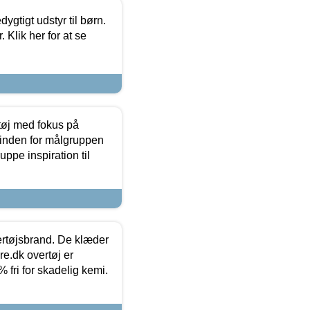
tigt udstyr til børn.
 Klik her for at se
tøj med fokus på
t inden for målgruppen
ppe inspiration til
vertøjsbrand. De klæder
ure.dk overtøj er
fri for skadelig kemi.