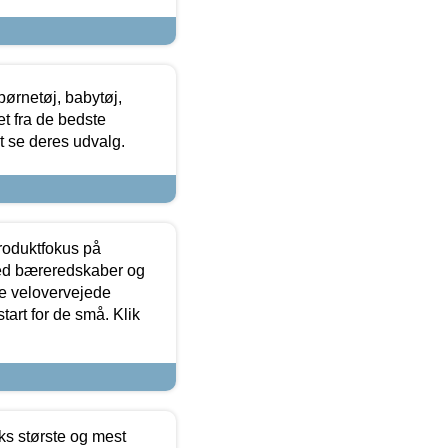
ørnetøj, babytøj,
t fra de bedste
at se deres udvalg.
produktfokus på
med bæreredskaber og
e velovervejede
tart for de små. Klik
ks største og mest