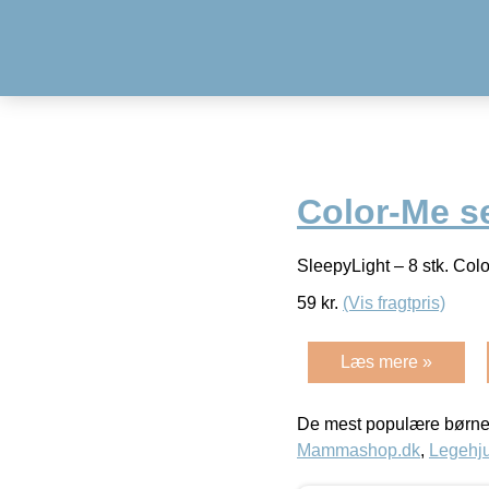
Color-Me s
SleepyLight – 8 stk. Colo
59
kr.
(Vis fragtpris)
Læs mere »
De mest populære børne
Mammashop.dk
,
Legehju