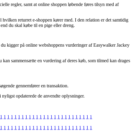
ielle regler, samt at online shoppen løbende føres tilsyn med af
 hvilken returret e-shoppen kører med. I den relation er det samtidig
end du skal købe til en pige eller dreng.
 at du kigger på online webshoppens vurderinger af Easywalker Jackey
 du kan sammensætte en vurdering af deres køb, som tilmed kan drages
besøgende gennemfører en transaktion.
i nyligst opdaterede de anvendte oplysninger.
1
1
1
1
1
1
1
1
1
1
1
1
1
1
1
1
1
1
1
1
1
1
1
1
1
1
1
1
1
1
1
1
1
1
1
1
1
1
1
1
1
1
1
1
1
1
1
1
1
1
1
1