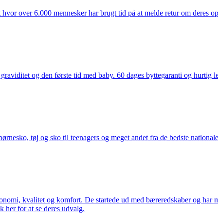
t hvor over 6.000 mennesker har brugt tid på at melde retur om deres opl
aviditet og den første tid med baby. 60 dages byttegaranti og hurtig lev
nesko, tøj og sko til teenagers og meget andet fra de bedste nationale 
rgonomi, kvalitet og komfort. De startede ud med bæreredskaber og har
k her for at se deres udvalg.