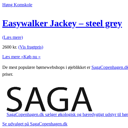
Høng Komskole
Easywalker Jackey – steel grey
(Læs mere)
2600
kr.
(Vis fragtpris)
Læs mere »
Køb nu »
De mest populære børnewebshops i øjeblikket er
SagaCopenhagen.d
priser.
SagaCopenhagen.dk sælger økologisk og bæredygtigt udstyr til børn. 
Se udvalget på SagaCopenhagen.dk