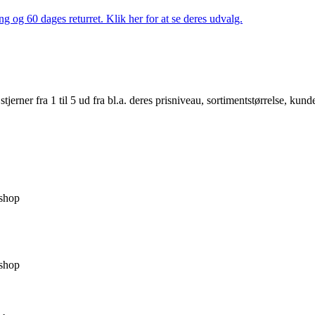
ng og 60 dages returret. Klik her for at se deres udvalg.
er fra 1 til 5 ud fra bl.a. deres prisniveau, sortimentstørrelse, kunde
shop
shop