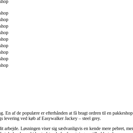
shop
shop
shop
shop
shop
shop
shop
shop
shop
shop
En af de populære er efterhånden at få bragt ordren til en pakkeshop, h
s levering ved køb af Easywalker Jackey – steel grey.
il dit arbejde. Løsningen viser sig sædvanligvis en kende mere pebret, m