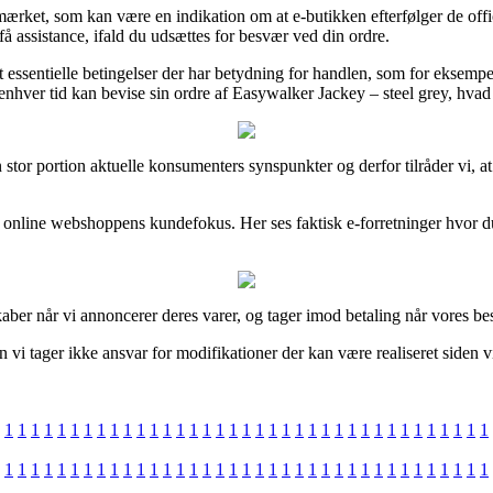
ærket, som kan være en indikation om at e-butikken efterfølger de offic
få assistance, ifald du udsættes for besvær ved din ordre.
 essentielle betingelser der har betydning for handlen, som for eksempel
 enhver tid kan bevise sin ordre af Easywalker Jackey – steel grey, hvad 
n stor portion aktuelle konsumenters synspunkter og derfor tilråder vi,
il online webshoppens kundefokus. Her ses faktisk e-forretninger hvor
skaber når vi annoncerer deres varer, og tager imod betaling når vores 
 vi tager ikke ansvar for modifikationer der kan være realiseret siden v
1
1
1
1
1
1
1
1
1
1
1
1
1
1
1
1
1
1
1
1
1
1
1
1
1
1
1
1
1
1
1
1
1
1
1
1
1
1
1
1
1
1
1
1
1
1
1
1
1
1
1
1
1
1
1
1
1
1
1
1
1
1
1
1
1
1
1
1
1
1
1
1
1
1