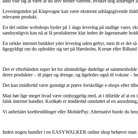
altid vise sig at være at du selv henter varerne, hvilket dog afhænger a
Leveringstiden på Klapvogne kan være ekstremt udslagsgivende ifald m
relevante produkt.
En del online webshops byder på 1 dags levering på utallige varer, eks
sandsynligvis kan nå at få produkterne klar inden de lageransatte holde
En række internet butikker yder levering uden gebyr, men tit er det så
ligegyldigt om du opholder sig tæt på Hørsholm, Korsør eller Billund – v
Det er efterhånden super let for almindelige dødelige at sammenholde 
deres produkter – til piger og drenge, og ligeledes også til voksne – 
Det kan imidlertid være gunstigt at prøve forskellige e-shops efter til
Man bør lige meget hvad være omhyggelig med, at i tilfælde af at en i
falsk internet handler. Kortkøb er imidlertid omsluttet af en anordnin
Vi anbefaler kortbestillinger eller MobilePay. Alternativt burde du ben
Inden nogen handler i en EASYWALKER online shop behøver man for at