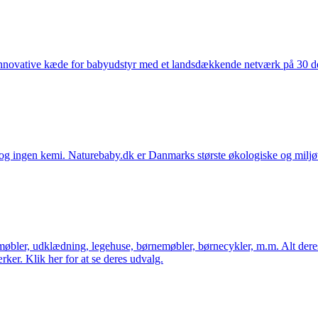
nnovative kæde for babyudstyr med et landsdækkende netværk på 30 detai
ingen kemi. Naturebaby.dk er Danmarks største økologiske og miljøven
øbler, udklædning, legehuse, børnemøbler, børnecykler, m.m. Alt dere
ker. Klik her for at se deres udvalg.