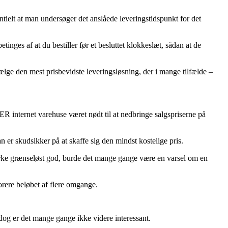
ielt at man undersøger det anslåede leveringstidspunkt for det
nges af at du bestiller før et besluttet klokkeslæt, sådan at de
ælge den mest prisbevidste leveringsløsning, der i mange tilfælde –
ER internet varehuse været nødt til at nedbringe salgspriserne på
n er skudsikker på at skaffe sig den mindst kostelige pris.
 virke grænseløst god, burde det mange gange være en varsel om en
norere beløbet af flere omgange.
g er det mange gange ikke videre interessant.