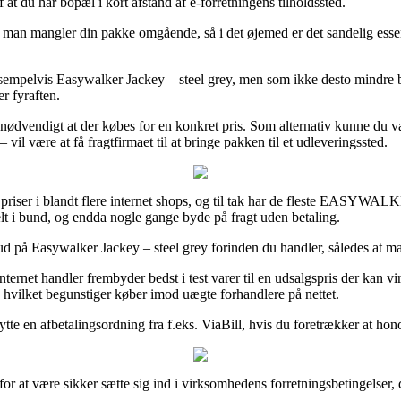
f at du har bopæl i kort afstand af e-forretningens tilholdssted.
an mangler din pakke omgående, så i det øjemed er det sandelig essent
empelvis Easywalker Jackey – steel grey, men som ikke desto mindre beti
r fyraften.
 nødvendigt at der købes for en konkret pris. Som alternativ kunne du v
il være at få fragtfirmaet til at bringe pakken til et udleveringssted.
priser i blandt flere internet shops, og til tak har de fleste EASYWALK
helt i bund, og endda nogle gange byde på fragt uden betaling.
bud på Easywalker Jackey – steel grey forinden du handler, således at ma
nternet handler frembyder bedst i test varer til en udsalgspris der kan
g, hvilket begunstiger køber imod uægte forhandlere på nettet.
ytte en afbetalingsordning fra f.eks. ViaBill, hvis du foretrækker at ho
 være sikker sætte sig ind i virksomhedens forretningsbetingelser, do