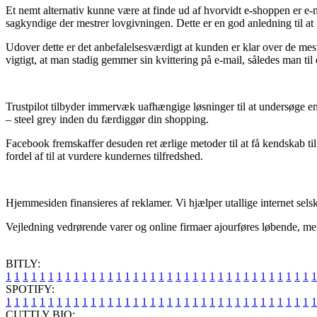
Et nemt alternativ kunne være at finde ud af hvorvidt e-shoppen er e-m
sagkyndige der mestrer lovgivningen. Dette er en god anledning til at 
Udover dette er det anbefalelsesværdigt at kunden er klar over de mest
vigtigt, at man stadig gemmer sin kvittering på e-mail, således man til
Trustpilot tilbyder immervæk uafhængige løsninger til at undersøge e
– steel grey inden du færdiggør din shopping.
Facebook fremskaffer desuden ret ærlige metoder til at få kendskab t
fordel af til at vurdere kundernes tilfredshed.
Hjemmesiden finansieres af reklamer. Vi hjælper utallige internet sel
Vejledning vedrørende varer og online firmaer ajourføres løbende, men
BITLY:
1
1
1
1
1
1
1
1
1
1
1
1
1
1
1
1
1
1
1
1
1
1
1
1
1
1
1
1
1
1
1
1
1
1
1
1
1
SPOTIFY:
1
1
1
1
1
1
1
1
1
1
1
1
1
1
1
1
1
1
1
1
1
1
1
1
1
1
1
1
1
1
1
1
1
1
1
1
1
CUTTLY BIO: