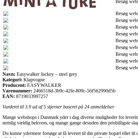
Besøg web
Besøg web
Besøg web
Besøg web
Besøg web
Besøg web
Besøg web
Besøg web
Besøg web
Besøg web
Navn:
Easywalker Jackey – steel grey
Kategori:
Klapvogne
Producent:
EASYWALKER
Varenummer:
2466518d-3b9c-42fe-809c-56f562990d5b
EAN:
8719033997257
Vurderet til
3.9
ud af 5 stjerner baseret på
24
anmeldelser
Mange webshops i Danmark yder i dag diverse muligheder for levering. 
nemlig vældig bekvem, og mange gange desuden den prisbilligste slag
Du kunne ydermere forsøge at få leveret til din private bopæl eller t