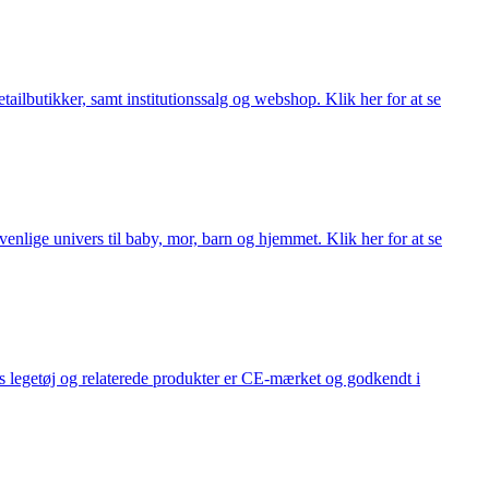
lbutikker, samt institutionssalg og webshop. Klik her for at se
lige univers til baby, mor, barn og hjemmet. Klik her for at se
s legetøj og relaterede produkter er CE-mærket og godkendt i