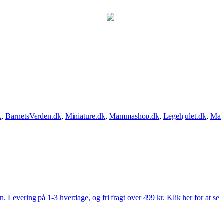
k
,
BarnetsVerden.dk
,
Miniature.dk
,
Mammashop.dk
,
Legehjulet.dk
,
Ma
Levering på 1-3 hverdage, og fri fragt over 499 kr. Klik her for at se