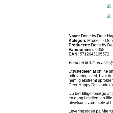
Navn:
Done by Deer Hap
Kategori:
Mærker > Don
Producent:
Done by De
Varenummer:
6358
EAN:
5712643105572
Vurderet til
4.6
ud af 5 st
Størstedelen af online sho
udleveringssted, hvor du 
nemlig ekstremt uproblem
Deer Happy Dots tudekop
Du bør tillige forsøge at 
en gang i mellem en lille
utvivlsomt være selv at 
Leveringstiden på Mærker 