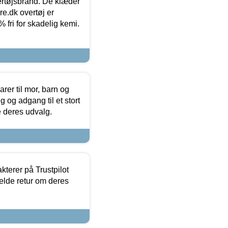
vertøjsbrand. De klæder
ure.dk overtøj er
fri for skadelig kemi.
er til mor, barn og
 og adgang til et stort
se deres udvalg.
kterer på Trustpilot
elde retur om deres