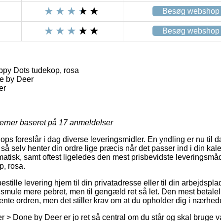
Besøg webshop
Besøg webshop
py Dots tudekop, rosa
e by Deer
er
jerner baseret på
17
anmeldelser
ps foreslår i dag diverse leveringsmidler. En yndling er nu til dag
så selv henter din ordre lige præcis når det passer ind i din kal
atisk, samt oftest ligeledes den mest prisbevidste leveringsm
, rosa.
bestille levering hjem til din privatadresse eller til din arbejdspl
 smule mere pebret, men til gengæld ret så let. Den mest betalel
hente ordren, men det stiller krav om at du opholder dig i nærh
> Done by Deer er jo ret så central om du står og skal bruge va