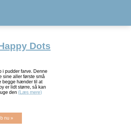
 Happy Dots
 i pudder farve. Denne
e sine aller første små
e begge hænder til at
 er lidt større, så kan
bruge den
(Læs mere)
b nu »