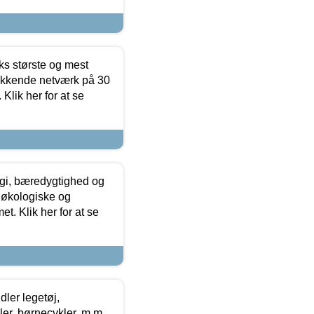
ks største og mest
ækkende netværk på 30
Klik her for at se
gi, bæredygtighed og
 økologiske og
t. Klik her for at se
ler legetøj,
r, børnecykler, m.m.