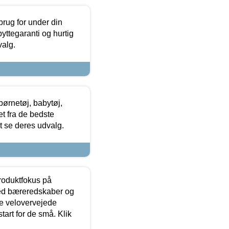
brug for under din
yttegaranti og hurtig
valg.
ørnetøj, babytøj,
t fra de bedste
at se deres udvalg.
produktfokus på
med bæreredskaber og
e velovervejede
tart for de små. Klik