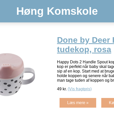
Høng Komskole
Done by Deer
tudekop, rosa
Happy Dots 2 Handle Spout kop
kop er perfekt når baby skal tag
sip af en kop. Start med at brug
holde koppen og senere når baby
man tage tuden af koppen og 
49
kr.
(Vis fragtpris)
Læs mere »
Kø