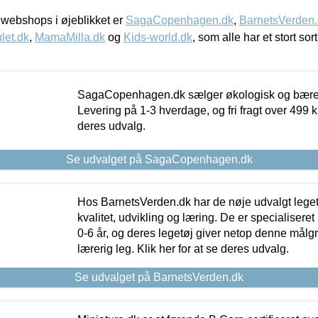
webshops i øjeblikket er
SagaCopenhagen.dk
,
BarnetsVerden
let.dk
,
MamaMilla.dk
og
Kids-world.dk
, som alle har et stort sor
SagaCopenhagen.dk sælger økologisk og bæredyg
Levering på 1-3 hverdage, og fri fragt over 499 kr.
deres udvalg.
Se udvalget på SagaCopenhagen.dk
Hos BarnetsVerden.dk har de nøje udvalgt lege
kvalitet, udvikling og læring. De er specialisere
0-6 år, og deres legetøj giver netop denne målgru
lærerig leg. Klik her for at se deres udvalg.
Se udvalget på BarnetsVerden.dk