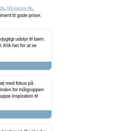
.dk
,
Miniature.dk
,
timent til gode priser.
tigt udstyr til børn.
 Klik her for at se
tøj med fokus på
t inden for målgruppen
ppe inspiration til