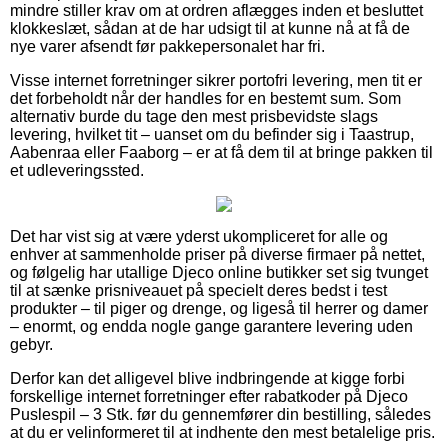
mindre stiller krav om at ordren aflægges inden et besluttet
klokkeslæt, sådan at de har udsigt til at kunne nå at få de
nye varer afsendt før pakkepersonalet har fri.
Visse internet forretninger sikrer portofri levering, men tit er
det forbeholdt når der handles for en bestemt sum. Som
alternativ burde du tage den mest prisbevidste slags
levering, hvilket tit – uanset om du befinder sig i Taastrup,
Aabenraa eller Faaborg – er at få dem til at bringe pakken til
et udleveringssted.
Det har vist sig at være yderst ukompliceret for alle og
enhver at sammenholde priser på diverse firmaer på nettet,
og følgelig har utallige Djeco online butikker set sig tvunget
til at sænke prisniveauet på specielt deres bedst i test
produkter – til piger og drenge, og ligeså til herrer og damer
– enormt, og endda nogle gange garantere levering uden
gebyr.
Derfor kan det alligevel blive indbringende at kigge forbi
forskellige internet forretninger efter rabatkoder på Djeco
Puslespil – 3 Stk. før du gennemfører din bestilling, således
at du er velinformeret til at indhente den mest betalelige pris.