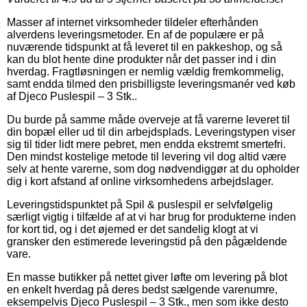
Masser af internet virksomheder tildeler efterhånden
alverdens leveringsmetoder. En af de populære er på
nuværende tidspunkt at få leveret til en pakkeshop, og så
kan du blot hente dine produkter når det passer ind i din
hverdag. Fragtløsningen er nemlig vældig fremkommelig,
samt endda tilmed den prisbilligste leveringsmanér ved køb
af Djeco Puslespil – 3 Stk..
Du burde på samme måde overveje at få varerne leveret til
din bopæl eller ud til din arbejdsplads. Leveringstypen viser
sig til tider lidt mere pebret, men endda ekstremt smertefri.
Den mindst kostelige metode til levering vil dog altid være
selv at hente varerne, som dog nødvendiggør at du opholder
dig i kort afstand af online virksomhedens arbejdslager.
Leveringstidspunktet på Spil & puslespil er selvfølgelig
særligt vigtig i tilfælde af at vi har brug for produkterne inden
for kort tid, og i det øjemed er det sandelig klogt at vi
gransker den estimerede leveringstid på den pågældende
vare.
En masse butikker på nettet giver løfte om levering på blot
en enkelt hverdag på deres bedst sælgende varenumre,
eksempelvis Djeco Puslespil – 3 Stk., men som ikke desto