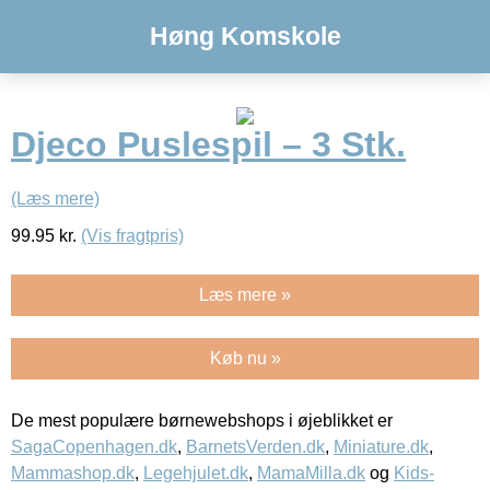
Høng Komskole
Djeco Puslespil – 3 Stk.
(Læs mere)
99.95
kr.
(Vis fragtpris)
Læs mere »
Køb nu »
De mest populære børnewebshops i øjeblikket er
SagaCopenhagen.dk
,
BarnetsVerden.dk
,
Miniature.dk
,
Mammashop.dk
,
Legehjulet.dk
,
MamaMilla.dk
og
Kids-