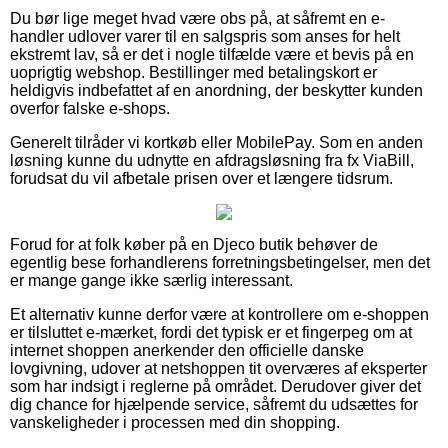
Du bør lige meget hvad være obs på, at såfremt en e-
handler udlover varer til en salgspris som anses for helt
ekstremt lav, så er det i nogle tilfælde være et bevis på en
uoprigtig webshop. Bestillinger med betalingskort er
heldigvis indbefattet af en anordning, der beskytter kunden
overfor falske e-shops.
Generelt tilråder vi kortkøb eller MobilePay. Som en anden
løsning kunne du udnytte en afdragsløsning fra fx ViaBill,
forudsat du vil afbetale prisen over et længere tidsrum.
Forud for at folk køber på en Djeco butik behøver de
egentlig bese forhandlerens forretningsbetingelser, men det
er mange gange ikke særlig interessant.
Et alternativ kunne derfor være at kontrollere om e-shoppen
er tilsluttet e-mærket, fordi det typisk er et fingerpeg om at
internet shoppen anerkender den officielle danske
lovgivning, udover at netshoppen tit overværes af eksperter
som har indsigt i reglerne på området. Derudover giver det
dig chance for hjælpende service, såfremt du udsættes for
vanskeligheder i processen med din shopping.