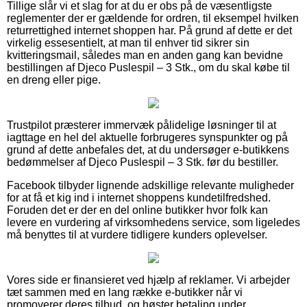
Tillige slår vi et slag for at du er obs på de væsentligste
reglementer der er gældende for ordren, til eksempel hvilken
returrettighed internet shoppen har. På grund af dette er det
virkelig essesentielt, at man til enhver tid sikrer sin
kvitteringsmail, således man en anden gang kan bevidne
bestillingen af Djeco Puslespil – 3 Stk., om du skal købe til
en dreng eller pige.
Trustpilot præsterer immervæk pålidelige løsninger til at
iagttage en hel del aktuelle forbrugeres synspunkter og på
grund af dette anbefales det, at du undersøger e-butikkens
bedømmelser af Djeco Puslespil – 3 Stk. før du bestiller.
Facebook tilbyder lignende adskillige relevante muligheder
for at få et kig ind i internet shoppens kundetilfredshed.
Foruden det er der en del online butikker hvor folk kan
levere en vurdering af virksomhedens service, som ligeledes
må benyttes til at vurdere tidligere kunders oplevelser.
Vores side er finansieret ved hjælp af reklamer. Vi arbejder
tæt sammen med en lang række e-butikker når vi
promoverer deres tilbud, og høster betaling under