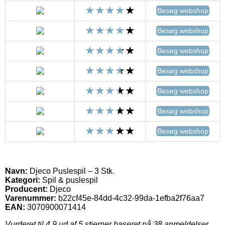
Besøg webshop
Besøg webshop
Besøg webshop
Besøg webshop
Besøg webshop
Besøg webshop
Besøg webshop
Navn:
Djeco Puslespil – 3 Stk.
Kategori:
Spil & puslespil
Producent:
Djeco
Varenummer:
b22cf45e-84dd-4c32-99da-1efba2f76aa7
EAN:
3070900071414
Vurderet til
4.9
ud af 5 stjerner baseret på
38
anmeldelser