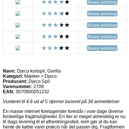
Besøg webshop
Besøg webshop
Besøg webshop
Besøg webshop
Besøg webshop
Navn:
Djeco kortspil, Gorilla
Kategori:
Mærker > Djeco
Producent:
Djeco Spil
Varenummer:
2709
EAN:
3070900051232
Vurderet til
4.6
ud af 5 stjerner baseret på
34
anmeldelser
En masse internet foretagender foreslår i vore dage diverse
forskellige fragtmuligheder. En der er meget almindelig er nu
til dags levering til et afhentningssted, som gør at du kan
hente de købte varer præcis når det passer dig. Fragtformen