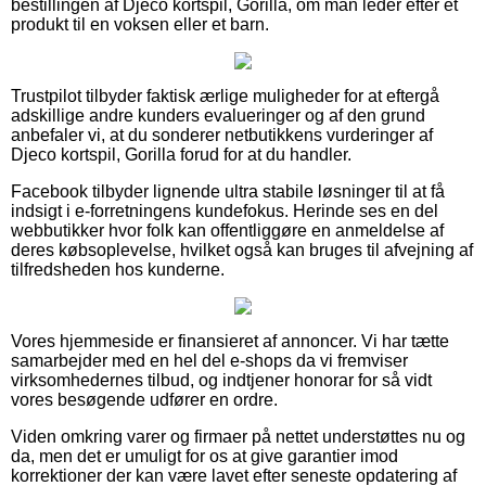
bestillingen af Djeco kortspil, Gorilla, om man leder efter et
produkt til en voksen eller et barn.
Trustpilot tilbyder faktisk ærlige muligheder for at eftergå
adskillige andre kunders evalueringer og af den grund
anbefaler vi, at du sonderer netbutikkens vurderinger af
Djeco kortspil, Gorilla forud for at du handler.
Facebook tilbyder lignende ultra stabile løsninger til at få
indsigt i e-forretningens kundefokus. Herinde ses en del
webbutikker hvor folk kan offentliggøre en anmeldelse af
deres købsoplevelse, hvilket også kan bruges til afvejning af
tilfredsheden hos kunderne.
Vores hjemmeside er finansieret af annoncer. Vi har tætte
samarbejder med en hel del e-shops da vi fremviser
virksomhedernes tilbud, og indtjener honorar for så vidt
vores besøgende udfører en ordre.
Viden omkring varer og firmaer på nettet understøttes nu og
da, men det er umuligt for os at give garantier imod
korrektioner der kan være lavet efter seneste opdatering af