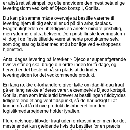
er altså ret så simpel, og ofte endvidere den mest betalelige
leveringsform ved køb af Djeco kortspil, Gorilla.
Du kan på samme måde overveje at bestille varerne til
levering hjem til dig selv eller ud på din arbejdsplads.
Fragtmuligheden er uheldigvis en anelse mindre prisbillig,
men ydermere ultra bekvem. Den prisbilligste leveringsform
vil dog i de fleste tilfælde være at hente produkterne selv,
som dog står og falder med at du bor lige ved e-shoppens
hjemsted.
Antal dages levering på Mærker > Djeco er super afgørende
hvis vi står og skal bruge din ordre inden for få dage, og
herved er det bestemt på sin plads at du finder
leveringstiden for det vedkommende produkt.
En lang række e-forhandlere giver løfte om dag-til-dag fragt
på en lang række af deres varer, eksempelvis Djeco kortspil,
Gorilla, men som imidlertid kræver at bestillingen fuldbyrdes
tidligere end et angivent tidspunkt, så de har udsigt til at
kunne nå at få dit nye produkt distribueret forinden
logistikmedarbejderne holder fyraften.
Flere netshops tilbyder fragt uden omkostninger, men for det
meste er det kun gældende hvis du bestiller for en præcis