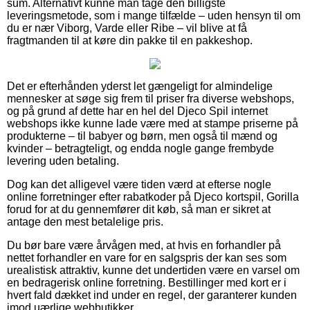
sum. Alternativt kunne man tage den billigste
leveringsmetode, som i mange tilfælde – uden hensyn til om
du er nær Viborg, Varde eller Ribe – vil blive at få
fragtmanden til at køre din pakke til en pakkeshop.
Det er efterhånden yderst let gængeligt for almindelige
mennesker at søge sig frem til priser fra diverse webshops,
og på grund af dette har en hel del Djeco Spil internet
webshops ikke kunne lade være med at stampe priserne på
produkterne – til babyer og børn, men også til mænd og
kvinder – betragteligt, og endda nogle gange frembyde
levering uden betaling.
Dog kan det alligevel være tiden værd at efterse nogle
online forretninger efter rabatkoder på Djeco kortspil, Gorilla
forud for at du gennemfører dit køb, så man er sikret at
antage den mest betalelige pris.
Du bør bare være årvågen med, at hvis en forhandler på
nettet forhandler en vare for en salgspris der kan ses som
urealistisk attraktiv, kunne det undertiden være en varsel om
en bedragerisk online forretning. Bestillinger med kort er i
hvert fald dækket ind under en regel, der garanterer kunden
imod uærlige webbutikker.