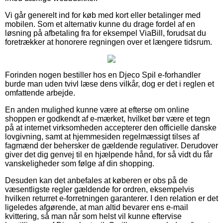
Vi går generelt ind for køb med kort eller betalinger med
mobilen. Som et alternativ kunne du drage fordel af en
løsning på afbetaling fra for eksempel ViaBill, forudsat du
foretrækker at honorere regningen over et længere tidsrum.
Forinden nogen bestiller hos en Djeco Spil e-forhandler
burde man uden tvivl læse dens vilkår, dog er det i reglen et
omfattende arbejde.
En anden mulighed kunne være at efterse om online
shoppen er godkendt af e-mærket, hvilket bør være et tegn
på at internet virksomheden accepterer den officielle danske
lovgivning, samt at hjemmesiden regelmæssigt tilses af
fagmænd der behersker de gældende regulativer. Derudover
giver det dig genvej til en hjælpende hånd, for så vidt du får
vanskeligheder som følge af din shopping.
Desuden kan det anbefales at køberen er obs på de
væsentligste regler gældende for ordren, eksempelvis
hvilken returret e-forretningen garanterer. I den relation er det
ligeledes afgørende, at man altid bevarer ens e-mail
kvittering, så man når som helst vil kunne eftervise