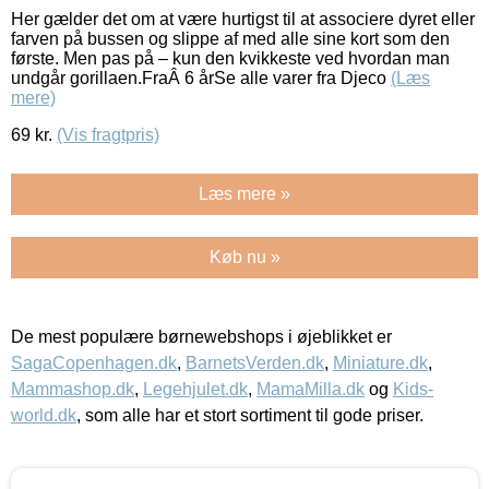
Her gælder det om at være hurtigst til at associere dyret eller
farven på bussen og slippe af med alle sine kort som den
første. Men pas på – kun den kvikkeste ved hvordan man
undgår gorillaen.FraÂ 6 årSe alle varer fra Djeco
(Læs
mere)
69
kr.
(Vis fragtpris)
Læs mere »
Køb nu »
De mest populære børnewebshops i øjeblikket er
SagaCopenhagen.dk
,
BarnetsVerden.dk
,
Miniature.dk
,
Mammashop.dk
,
Legehjulet.dk
,
MamaMilla.dk
og
Kids-
world.dk
, som alle har et stort sortiment til gode priser.