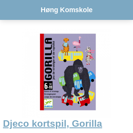
Høng Komskole
Djeco kortspil, Gorilla