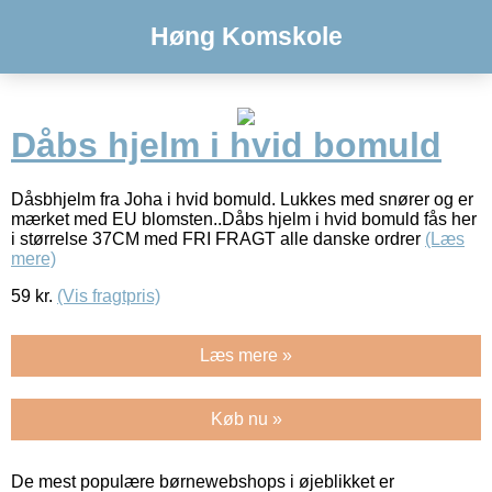
Høng Komskole
Dåbs hjelm i hvid bomuld
Dåsbhjelm fra Joha i hvid bomuld. Lukkes med snører og er
mærket med EU blomsten..Dåbs hjelm i hvid bomuld fås her
i størrelse 37CM med FRI FRAGT alle danske ordrer
(Læs
mere)
59
kr.
(Vis fragtpris)
Læs mere »
Køb nu »
De mest populære børnewebshops i øjeblikket er