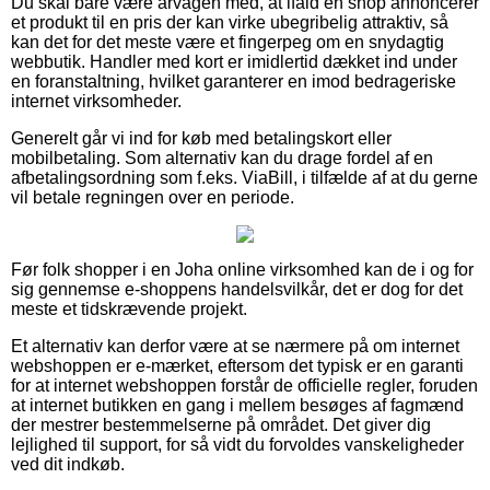
Du skal bare være årvågen med, at ifald en shop annoncerer
et produkt til en pris der kan virke ubegribelig attraktiv, så
kan det for det meste være et fingerpeg om en snydagtig
webbutik. Handler med kort er imidlertid dækket ind under
en foranstaltning, hvilket garanterer en imod bedrageriske
internet virksomheder.
Generelt går vi ind for køb med betalingskort eller
mobilbetaling. Som alternativ kan du drage fordel af en
afbetalingsordning som f.eks. ViaBill, i tilfælde af at du gerne
vil betale regningen over en periode.
Før folk shopper i en Joha online virksomhed kan de i og for
sig gennemse e-shoppens handelsvilkår, det er dog for det
meste et tidskrævende projekt.
Et alternativ kan derfor være at se nærmere på om internet
webshoppen er e-mærket, eftersom det typisk er en garanti
for at internet webshoppen forstår de officielle regler, foruden
at internet butikken en gang i mellem besøges af fagmænd
der mestrer bestemmelserne på området. Det giver dig
lejlighed til support, for så vidt du forvoldes vanskeligheder
ved dit indkøb.