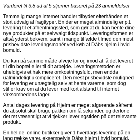
Vurderet til
3.8
ud af 5 stjerner baseret på
23
anmeldelser
Temmelig mange internet handler tilbyder efterhånden et
stort udvalg af fragttyper. En der er meget almindelig er p.t.
levering til et afhentningssted, som gør at du kan hente dine
nye produkter på et selvvalgt tidspunkt. Leveringsformen er
altså yderst bekvem, samt i mange tilfælde tilmed den mest
prisbevidste leveringsmanér ved køb af Dåbs hjelm i hvid
bomuld.
Du kan på samme måde afveje for og imod at få det leveret
til din bopæl eller til dit arbejde. Leveringsmetoden er
uheldigvis et hak mere omkostningsfuld, men endda
ualmindeligt ukompliceret. Den mest prisbevidste mulighed
for levering er unægtelig selv at hente varerne, som dog
stiller krav om at du lever med kort afstand til internet
virksomhedens lager.
Antal dages levering på Hjelm er meget afgørende såfremt
du absolut skal bruge pakken om få sekunder, og derfor er
det ret væsentligt at vi tjekker leveringstiden på det relevante
produkt.
En hel del online butikker giver 1 hverdags levering på en
lang række varer, eksempelvis Dåbs hjelm i hvid bomuld,