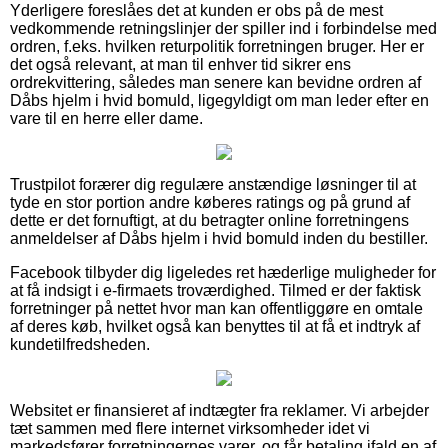
Yderligere foreslåes det at kunden er obs på de mest
vedkommende retningslinjer der spiller ind i forbindelse med
ordren, f.eks. hvilken returpolitik forretningen bruger. Her er
det også relevant, at man til enhver tid sikrer ens
ordrekvittering, således man senere kan bevidne ordren af
Dåbs hjelm i hvid bomuld, ligegyldigt om man leder efter en
vare til en herre eller dame.
Trustpilot forærer dig regulære anstændige løsninger til at
tyde en stor portion andre køberes ratings og på grund af
dette er det fornuftigt, at du betragter online forretningens
anmeldelser af Dåbs hjelm i hvid bomuld inden du bestiller.
Facebook tilbyder dig ligeledes ret hæderlige muligheder for
at få indsigt i e-firmaets troværdighed. Tilmed er der faktisk
forretninger på nettet hvor man kan offentliggøre en omtale
af deres køb, hvilket også kan benyttes til at få et indtryk af
kundetilfredsheden.
Websitet er finansieret af indtægter fra reklamer. Vi arbejder
tæt sammen med flere internet virksomheder idet vi
markedsfører forretningernes varer, og får betaling ifald en af