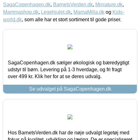
SagaCopenhagen.dk
,
BarnetsVerden.dk
,
Miniature.dk
,
Mammashop.dk
,
Legehjulet.dk
,
MamaMilla.dk
og
Kids-
world.dk
, som alle har et stort sortiment til gode priser.
SagaCopenhagen.dk sælger økologisk og bæredygtigt
udstyr til børn. Levering på 1-3 hverdage, og fri fragt
over 499 kr. Klik her for at se deres udvalg.
Se udvalget på SagaCopenhagen.dk
Hos BarnetsVerden.dk har de nøje udvalgt legetøj med
fokus på kvalitet, udvikling og læring. De er specialiseret