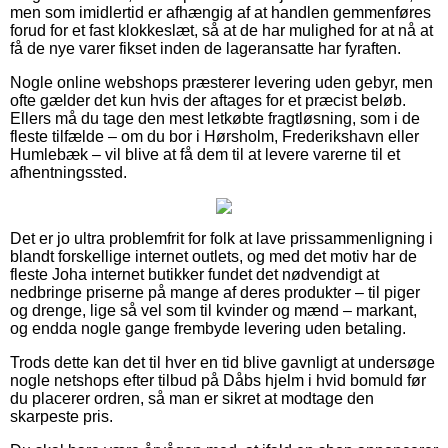
men som imidlertid er afhængig af at handlen gemmenføres
forud for et fast klokkeslæt, så at de har mulighed for at nå at
få de nye varer fikset inden de lageransatte har fyraften.
Nogle online webshops præsterer levering uden gebyr, men
ofte gælder det kun hvis der aftages for et præcist beløb.
Ellers må du tage den mest letkøbte fragtløsning, som i de
fleste tilfælde – om du bor i Hørsholm, Frederikshavn eller
Humlebæk – vil blive at få dem til at levere varerne til et
afhentningssted.
Det er jo ultra problemfrit for folk at lave prissammenligning i
blandt forskellige internet outlets, og med det motiv har de
fleste Joha internet butikker fundet det nødvendigt at
nedbringe priserne på mange af deres produkter – til piger
og drenge, lige så vel som til kvinder og mænd – markant,
og endda nogle gange frembyde levering uden betaling.
Trods dette kan det til hver en tid blive gavnligt at undersøge
nogle netshops efter tilbud på Dåbs hjelm i hvid bomuld før
du placerer ordren, så man er sikret at modtage den
skarpeste pris.