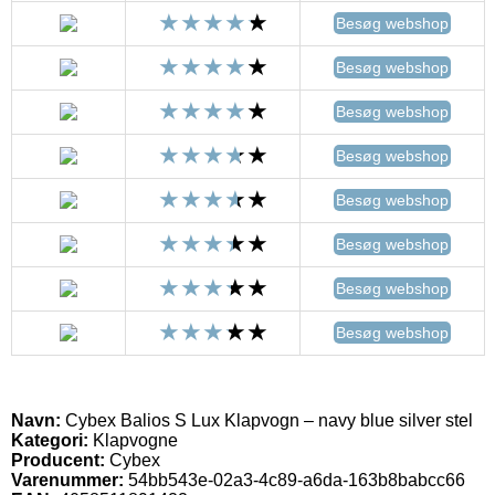
Besøg webshop
Besøg webshop
Besøg webshop
Besøg webshop
Besøg webshop
Besøg webshop
Besøg webshop
Besøg webshop
Navn:
Cybex Balios S Lux Klapvogn – navy blue silver stel
Kategori:
Klapvogne
Producent:
Cybex
Varenummer:
54bb543e-02a3-4c89-a6da-163b8babcc66