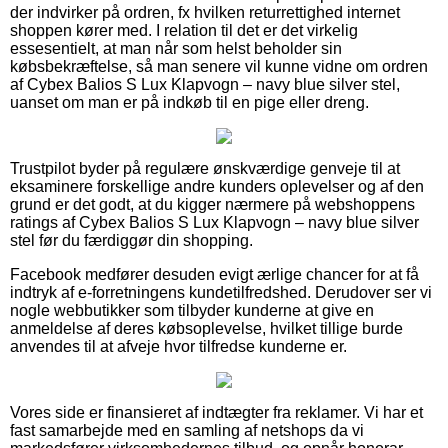
der indvirker på ordren, fx hvilken returrettighed internet
shoppen kører med. I relation til det er det virkelig
essesentielt, at man når som helst beholder sin
købsbekræftelse, så man senere vil kunne vidne om ordren
af Cybex Balios S Lux Klapvogn – navy blue silver stel,
uanset om man er på indkøb til en pige eller dreng.
Trustpilot byder på regulære ønskværdige genveje til at
eksaminere forskellige andre kunders oplevelser og af den
grund er det godt, at du kigger nærmere på webshoppens
ratings af Cybex Balios S Lux Klapvogn – navy blue silver
stel før du færdiggør din shopping.
Facebook medfører desuden evigt ærlige chancer for at få
indtryk af e-forretningens kundetilfredshed. Derudover ser vi
nogle webbutikker som tilbyder kunderne at give en
anmeldelse af deres købsoplevelse, hvilket tillige burde
anvendes til at afveje hvor tilfredse kunderne er.
Vores side er finansieret af indtægter fra reklamer. Vi har et
fast samarbejde med en samling af netshops da vi