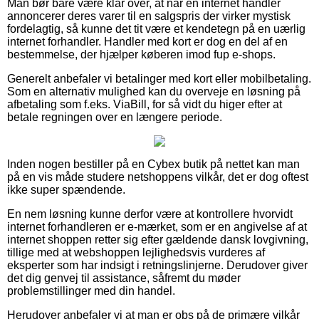
Man bør bare være klar over, at når en internet handler
annoncerer deres varer til en salgspris der virker mystisk
fordelagtig, så kunne det tit være et kendetegn på en uærlig
internet forhandler. Handler med kort er dog en del af en
bestemmelse, der hjælper køberen imod fup e-shops.
Generelt anbefaler vi betalinger med kort eller mobilbetaling.
Som en alternativ mulighed kan du overveje en løsning på
afbetaling som f.eks. ViaBill, for så vidt du higer efter at
betale regningen over en længere periode.
Inden nogen bestiller på en Cybex butik på nettet kan man
på en vis måde studere netshoppens vilkår, det er dog oftest
ikke super spændende.
En nem løsning kunne derfor være at kontrollere hvorvidt
internet forhandleren er e-mærket, som er en angivelse af at
internet shoppen retter sig efter gældende dansk lovgivning,
tillige med at webshoppen lejlighedsvis vurderes af
eksperter som har indsigt i retningslinjerne. Derudover giver
det dig genvej til assistance, såfremt du møder
problemstillinger med din handel.
Herudover anbefaler vi at man er obs på de primære vilkår