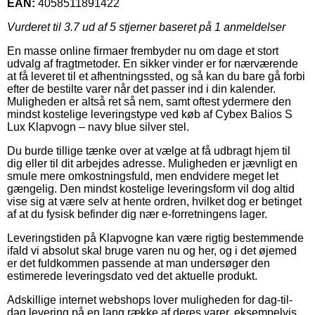
EAN:
4058511891422
Vurderet til
3.7
ud af 5 stjerner baseret på
1
anmeldelser
En masse online firmaer frembyder nu om dage et stort
udvalg af fragtmetoder. En sikker vinder er for nærværende
at få leveret til et afhentningssted, og så kan du bare gå forbi
efter de bestilte varer når det passer ind i din kalender.
Muligheden er altså ret så nem, samt oftest ydermere den
mindst kostelige leveringstype ved køb af Cybex Balios S
Lux Klapvogn – navy blue silver stel.
Du burde tillige tænke over at vælge at få udbragt hjem til
dig eller til dit arbejdes adresse. Muligheden er jævnligt en
smule mere omkostningsfuld, men endvidere meget let
gængelig. Den mindst kostelige leveringsform vil dog altid
vise sig at være selv at hente ordren, hvilket dog er betinget
af at du fysisk befinder dig nær e-forretningens lager.
Leveringstiden på Klapvogne kan være rigtig bestemmende
ifald vi absolut skal bruge varen nu og her, og i det øjemed
er det fuldkommen passende at man undersøger den
estimerede leveringsdato ved det aktuelle produkt.
Adskillige internet webshops lover muligheden for dag-til-
dag levering på en lang række af deres varer, eksempelvis