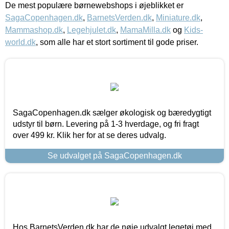
De mest populære børnewebshops i øjeblikket er
SagaCopenhagen.dk
,
BarnetsVerden.dk
,
Miniature.dk
,
Mammashop.dk
,
Legehjulet.dk
,
MamaMilla.dk
og
Kids-
world.dk
, som alle har et stort sortiment til gode priser.
SagaCopenhagen.dk sælger økologisk og bæredygtigt
udstyr til børn. Levering på 1-3 hverdage, og fri fragt
over 499 kr. Klik her for at se deres udvalg.
Se udvalget på SagaCopenhagen.dk
Hos BarnetsVerden.dk har de nøje udvalgt legetøj med