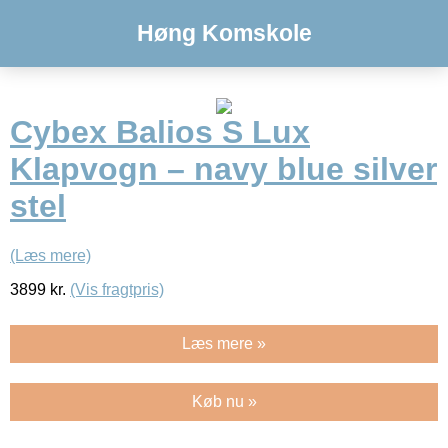
Høng Komskole
Cybex Balios S Lux
Klapvogn – navy blue silver
stel
(Læs mere)
3899
kr.
(Vis fragtpris)
Læs mere »
Køb nu »