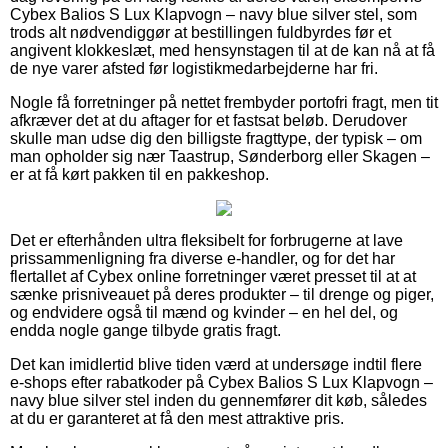
Cybex Balios S Lux Klapvogn – navy blue silver stel, som
trods alt nødvendiggør at bestillingen fuldbyrdes før et
angivent klokkeslæt, med hensynstagen til at de kan nå at få
de nye varer afsted før logistikmedarbejderne har fri.
Nogle få forretninger på nettet frembyder portofri fragt, men tit
afkræver det at du aftager for et fastsat beløb. Derudover
skulle man udse dig den billigste fragttype, der typisk – om
man opholder sig nær Taastrup, Sønderborg eller Skagen –
er at få kørt pakken til en pakkeshop.
Det er efterhånden ultra fleksibelt for forbrugerne at lave
prissammenligning fra diverse e-handler, og for det har
flertallet af Cybex online forretninger været presset til at at
sænke prisniveauet på deres produkter – til drenge og piger,
og endvidere også til mænd og kvinder – en hel del, og
endda nogle gange tilbyde gratis fragt.
Det kan imidlertid blive tiden værd at undersøge indtil flere
e-shops efter rabatkoder på Cybex Balios S Lux Klapvogn –
navy blue silver stel inden du gennemfører dit køb, således
at du er garanteret at få den mest attraktive pris.