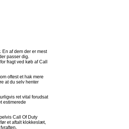
. En af dem der er mest
der passer dig.
or fragt ved køb af Call
som oftest et hak mere
re at du selv henter
ligvis ret vital forudsat
det estimerede
pelvis Call Of Duty
 et aftalt klokkeslæt,
fyraften.