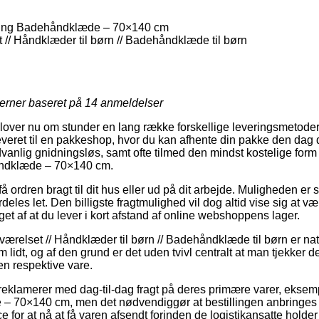
ing Badehåndklæde – 70×140 cm
// Håndklæder til børn // Badehåndklæde til børn
jerner baseret på
14
anmeldelser
dlover nu om stunder en lang række forskellige leveringsmetoder
leveret til en pakkeshop, hvor du kan afhente din pakke den dag 
anlig gnidningsløs, samt ofte tilmed den mindst kostelige form f
ndklæde – 70×140 cm.
 ordren bragt til dit hus eller ud på dit arbejde. Muligheden er 
eles let. Den billigste fragtmulighed vil dog altid vise sig at væ
et af at du lever i kort afstand af online webshoppens lager.
relset // Håndklæder til børn // Badehåndklæde til børn er natur
 lidt, og af den grund er det uden tvivl centralt at man tjekker 
en respektive vare.
s reklamerer med dag-til-dag fragt på deres primære varer, eksem
70×140 cm, men det nødvendiggør at bestillingen anbringes før
 for at nå at få varen afsendt forinden de logistikansatte holder 