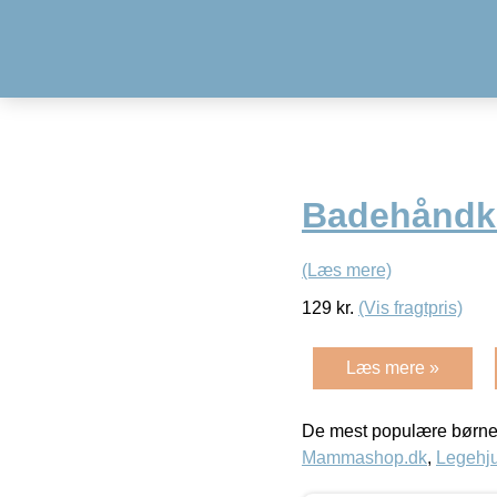
Badehåndk
(Læs mere)
129
kr.
(Vis fragtpris)
Læs mere »
De mest populære børne
Mammashop.dk
,
Legehju