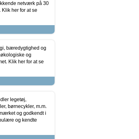
ækkende netværk på 30
Klik her for at se
gi, bæredygtighed og
 økologiske og
t. Klik her for at se
ler legetøj,
r, børnecykler, m.m.
-mærket og godkendt i
opulære og kendte