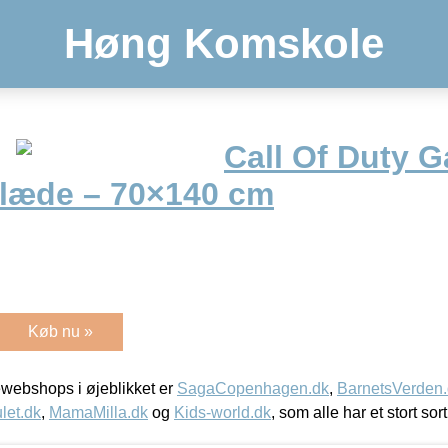
Høng Komskole
Call Of Duty 
læde – 70×140 cm
Køb nu »
webshops i øjeblikket er
SagaCopenhagen.dk
,
BarnetsVerden
let.dk
,
MamaMilla.dk
og
Kids-world.dk
, som alle har et stort sor