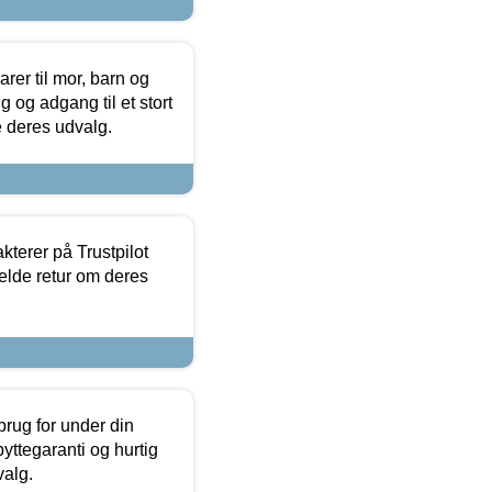
er til mor, barn og
 og adgang til et stort
se deres udvalg.
kterer på Trustpilot
elde retur om deres
brug for under din
yttegaranti og hurtig
valg.