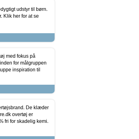
tigt udstyr til børn.
 Klik her for at se
tøj med fokus på
t inden for målgruppen
ppe inspiration til
vertøjsbrand. De klæder
ure.dk overtøj er
fri for skadelig kemi.