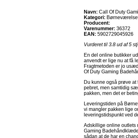
Navn:
Call Of Duty Gam
Kategori:
Børneværelset 
Producent:
Varenummer:
36372
EAN:
5902729045926
Vurderet til
3.8
ud af 5 st
En del online butikker u
anvendt er lige nu at få 
Fragtmetoden er jo usædv
Of Duty Gaming Badehå
Du kunne også prøve at få
pebret, men samtidig særd
pakken, men det er beting
Leveringstiden på Børnevæ
vi mangler pakken lige om
leveringstidspunkt ved d
Adskillige online outlet
Gaming Badehåndklæde – 
sådan at de har en chance