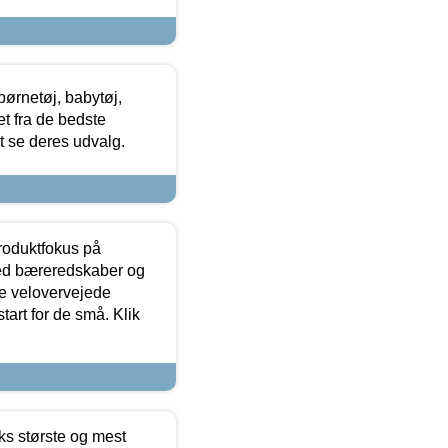
ørnetøj, babytøj,
t fra de bedste
at se deres udvalg.
produktfokus på
med bæreredskaber og
e velovervejede
tart for de små. Klik
ks største og mest