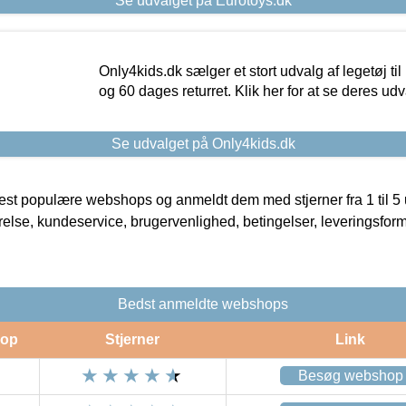
Se udvalget på Eurotoys.dk
Only4kids.dk sælger et stort udvalg af legetøj til
og 60 dages returret. Klik her for at se deres udv
Se udvalget på Only4kids.dk
t populære webshops og anmeldt dem med stjerner fra 1 til 5 ud
rrelse, kundeservice, brugervenlighed, betingelser, leveringsfor
Bedst anmeldte webshops
op
Stjerner
Link
Besøg webshop