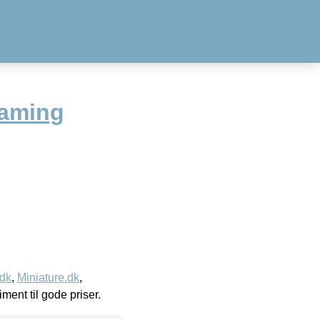
Gaming
.dk
,
Miniature.dk
,
timent til gode priser.