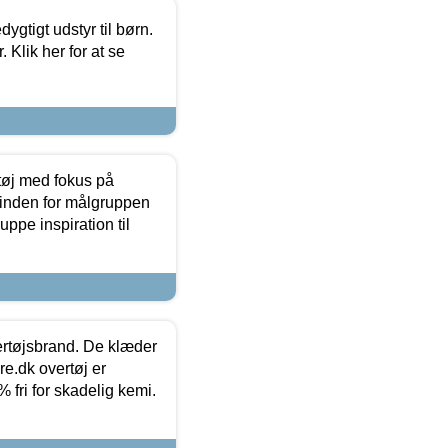
tigt udstyr til børn.
 Klik her for at se
tøj med fokus på
t inden for målgruppen
ppe inspiration til
vertøjsbrand. De klæder
ure.dk overtøj er
fri for skadelig kemi.