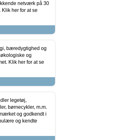
ækkende netværk på 30
Klik her for at se
gi, bæredygtighed og
 økologiske og
t. Klik her for at se
ler legetøj,
r, børnecykler, m.m.
-mærket og godkendt i
opulære og kendte