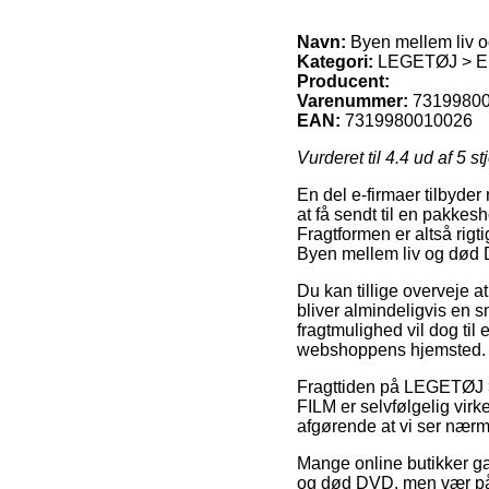
Navn:
Byen mellem liv 
Kategori:
LEGETØJ > EL
Producent:
Varenummer:
7319980
EAN:
7319980010026
Vurderet til
4.4
ud af 5 st
En del e-firmaer tilbyder
at få sendt til en pakkes
Fragtformen er altså rigt
Byen mellem liv og død
Du kan tillige overveje at
bliver almindeligvis en 
fragtmulighed vil dog til
webshoppens hjemsted.
Fragttiden på LEGETØ
FILM er selvfølgelig virk
afgørende at vi ser nærm
Mange online butikker ga
og død DVD, men vær på v