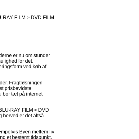
-RAY FILM > DVD FILM
moderne er nu om stunder
ulighed for det.
veringsform ved køb af
ejder. Fragtløsningen
st prisbevidste
 bor tæt på internet
 BLU-RAY FILM > DVD
g herved er det altså
sempelvis Byen mellem liv
d et bestemt tidspunkt,