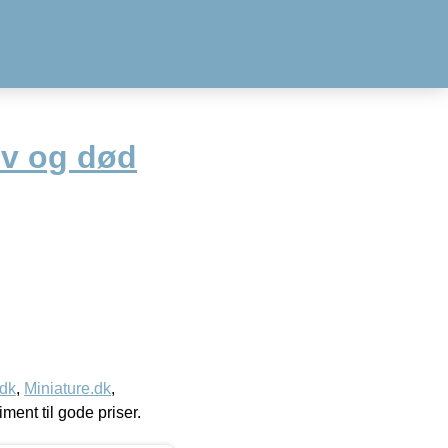
iv og død
.dk
,
Miniature.dk
,
timent til gode priser.