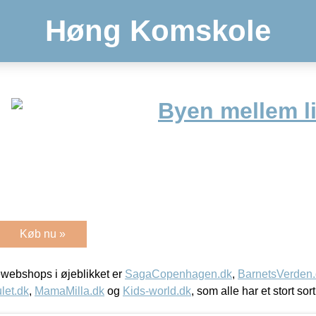
Høng Komskole
Byen mellem l
Køb nu »
webshops i øjeblikket er
SagaCopenhagen.dk
,
BarnetsVerden
let.dk
,
MamaMilla.dk
og
Kids-world.dk
, som alle har et stort sor