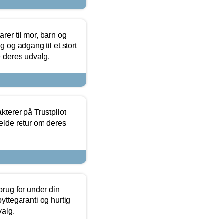
er til mor, barn og
 og adgang til et stort
se deres udvalg.
kterer på Trustpilot
elde retur om deres
brug for under din
yttegaranti og hurtig
valg.