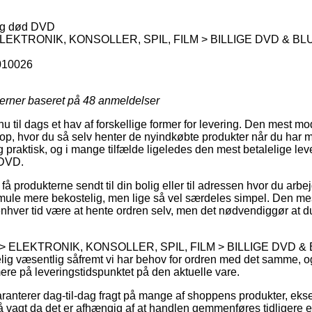
og død DVD
EKTRONIK, KONSOLLER, SPIL, FILM > BILLIGE DVD & BLU
010026
jerner baseret på
48
anmeldelser
 nu til dags et hav af forskellige former for levering. Den mest 
hop, hvor du så selv henter de nyindkøbte produkter når du har m
ig praktisk, og i mange tilfælde ligeledes den mest betalelige le
 DVD.
 få produkterne sendt til din bolig eller til adressen hvor du arb
smule mere bekostelig, men lige så vel særdeles simpel. Den me
 enhver tid være at hente ordren selv, men det nødvendiggør at du
J > ELEKTRONIK, KONSOLLER, SPIL, FILM > BILLIGE DVD &
elig væsentlig såfremt vi har behov for ordren med det samme, o
ere på leveringstidspunktet på den aktuelle vare.
ranterer dag-til-dag fragt på mange af shoppens produkter, ek
agt da det er afhængig af at handlen gemmenføres tidligere en