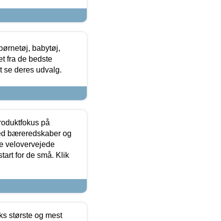
ørnetøj, babytøj,
t fra de bedste
at se deres udvalg.
produktfokus på
med bæreredskaber og
e velovervejede
tart for de små. Klik
ks største og mest