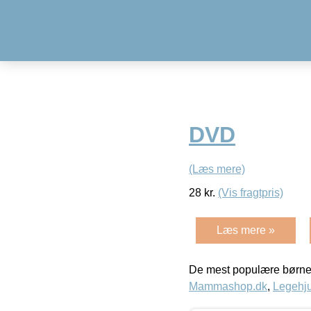
DVD
(Læs mere)
28
kr.
(Vis fragtpris)
Læs mere »
De mest populære børne
Mammashop.dk
,
Legehju