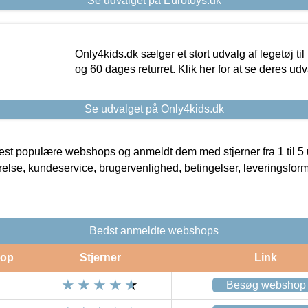
Se udvalget på Eurotoys.dk
Only4kids.dk sælger et stort udvalg af legetøj til
og 60 dages returret. Klik her for at se deres udv
Se udvalget på Only4kids.dk
t populære webshops og anmeldt dem med stjerner fra 1 til 5 ud
rrelse, kundeservice, brugervenlighed, betingelser, leveringsfor
Bedst anmeldte webshops
op
Stjerner
Link
Besøg webshop