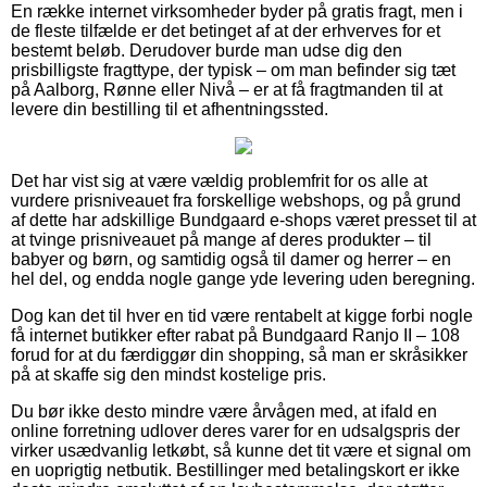
En række internet virksomheder byder på gratis fragt, men i
de fleste tilfælde er det betinget af at der erhverves for et
bestemt beløb. Derudover burde man udse dig den
prisbilligste fragttype, der typisk – om man befinder sig tæt
på Aalborg, Rønne eller Nivå – er at få fragtmanden til at
levere din bestilling til et afhentningssted.
Det har vist sig at være vældig problemfrit for os alle at
vurdere prisniveauet fra forskellige webshops, og på grund
af dette har adskillige Bundgaard e-shops været presset til at
at tvinge prisniveauet på mange af deres produkter – til
babyer og børn, og samtidig også til damer og herrer – en
hel del, og endda nogle gange yde levering uden beregning.
Dog kan det til hver en tid være rentabelt at kigge forbi nogle
få internet butikker efter rabat på Bundgaard Ranjo II – 108
forud for at du færdiggør din shopping, så man er skråsikker
på at skaffe sig den mindst kostelige pris.
Du bør ikke desto mindre være årvågen med, at ifald en
online forretning udlover deres varer for en udsalgspris der
virker usædvanlig letkøbt, så kunne det tit være et signal om
en uoprigtig netbutik. Bestillinger med betalingskort er ikke