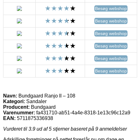
Besøg webshop
Besøg webshop
Besøg webshop
Besøg webshop
Besøg webshop
Besøg webshop
Navn:
Bundgaard Ranjo II – 108
Kategori:
Sandaler
Producent:
Bundgaard
Varenummer:
fa431710-ab51-4a4e-8318-1e13c96c12a9
EAN:
5711875336938
Vurderet til
3.9
ud af 5 stjerner baseret på
9
anmeldelser
Adskillige forretninger på nettet foreslår nu om dage en