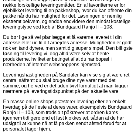
række forskellige leveringsmåder. En af favoritterne er for
øjeblikket levering til en pakkeshop, hvor du kan afhente din
pakke når du har mulighed for det. Løsningen er nemlig
ekstremt bekvem, og endda endvidere den mindst kostelige
leveringstype ved køb af Bundgaard Ranjo II – 108.
Du bør lige så vel planlægge at få varerne leveret til din
adresse eller ud til dit arbejdes adresse. Muligheden er godt
nok en tand dyrere, men samtidig super simpel. Den billigste
løsning til levering vil dog altid være selv at hente
produkterne, hvilket er betinget af at du har bopæl i
nærheden af internet webshoppens hjemsted.
Leveringshastigheden på Sandaler kan vise sig at være ret
central såfremt du skal bruge dine nye varer med det
samme, og herved er det uden tvivl fornuftigt at man kigger
nærmere på leveringstidspunktet på den aktuelle vare.
En masse online shops præsterer levering efter en enkelt
hverdag på de fleste af deres varer, eksempelvis Bundgaard
Ranjo II – 108, som trods alt påkræver at ordren køres
igennem tidligere end et fast klokkeslæt, sådan at de har
udsigt til at kunne nå at få pakken sendt afsted forud for at
personalet tager hjem.