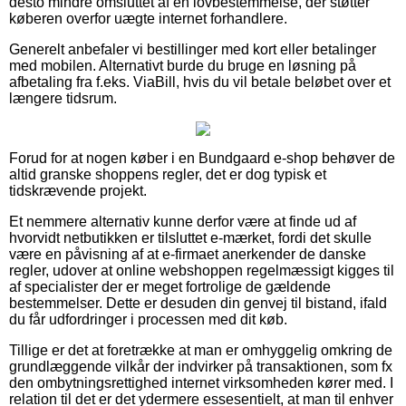
desto mindre omsluttet af en lovbestemmelse, der støtter
køberen overfor uægte internet forhandlere.
Generelt anbefaler vi bestillinger med kort eller betalinger
med mobilen. Alternativt burde du bruge en løsning på
afbetaling fra f.eks. ViaBill, hvis du vil betale beløbet over et
længere tidsrum.
Forud for at nogen køber i en Bundgaard e-shop behøver de
altid granske shoppens regler, det er dog typisk et
tidskrævende projekt.
Et nemmere alternativ kunne derfor være at finde ud af
hvorvidt netbutikken er tilsluttet e-mærket, fordi det skulle
være en påvisning af at e-firmaet anerkender de danske
regler, udover at online webshoppen regelmæssigt kigges til
af specialister der er meget fortrolige de gældende
bestemmelser. Dette er desuden din genvej til bistand, ifald
du får udfordringer i processen med dit køb.
Tillige er det at foretrække at man er omhyggelig omkring de
grundlæggende vilkår der indvirker på transaktionen, som fx
den ombytningsrettighed internet virksomheden kører med. I
relation til det er det ydermere essesentielt, at man til enhver