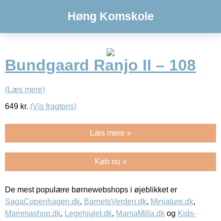
Høng Komskole
Bundgaard Ranjo II – 108
(Læs mere)
649
kr.
(Vis fragtpris)
Læs mere »
Køb nu »
De mest populære børnewebshops i øjeblikket er
SagaCopenhagen.dk
,
BarnetsVerden.dk
,
Miniature.dk
,
Mammashop.dk
,
Legehjulet.dk
,
MamaMilla.dk
og
Kids-