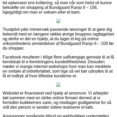
tid opbevarer ens kvittering, så man når som helst vil kunne
bekræfte sin shopping af Bundgaard Ranjo II – 108,
ligegyldigt om man er voksen eller et barn.
Trustpilot yder immervæk passende løsninger til at gøre dig
bekendt med en længere række øvrige brugeres iagttagelser
og derfor er det en hjælp, at du tager et kig på online
virksomhedens anmeldelser af Bundgaard Ranjo II – 108 før
du shopper.
Facebook resulterer i tillige flere uafhængige genveje til at få
kendskab til e-forretningens kundetilfredshed. Desuden
møder vi mange internet webshops hvor man kan meddele
en omtale af ordreforløbet, som lige så vel bør udnyttes til at
få et indtryk af hvor tilfredse kunderne er.
Websitet er finansieret ved hjælp af annoncer. Vi arbejder
tæt sammen med en stribe online firmaer derved at vi
formidler butikkernes varer, og modtager godtgørelse for så
vidt den person vi sender videre realiserer et køb.
Anvisninger angående tilbud og webbutikker understøttes