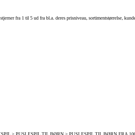
er fra 1 til 5 ud fra bl.a. deres prisniveau, sortimentstørrelse, kunde
SPIL > PUSLESPIL TIL BØRN > PUSLESPIL TIL BØRN FRA 1