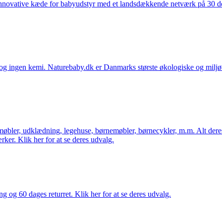
nnovative kæde for babyudstyr med et landsdækkende netværk på 30 detai
ingen kemi. Naturebaby.dk er Danmarks største økologiske og miljøven
øbler, udklædning, legehuse, børnemøbler, børnecykler, m.m. Alt dere
ker. Klik her for at se deres udvalg.
ng og 60 dages returret. Klik her for at se deres udvalg.