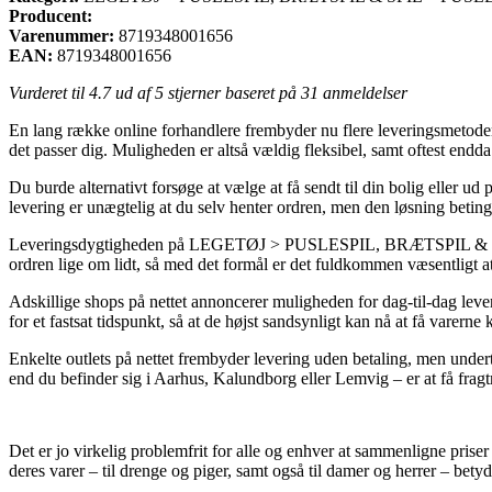
Producent:
Varenummer:
8719348001656
EAN:
8719348001656
Vurderet til
4.7
ud af 5 stjerner baseret på
31
anmeldelser
En lang række online forhandlere frembyder nu flere leveringsmetoder. En
det passer dig. Muligheden er altså vældig fleksibel, samt oftest end
Du burde alternativt forsøge at vælge at få sendt til din bolig eller ud
levering er unægtelig at du selv henter ordren, men den løsning betinge
Leveringsdygtigheden på LEGETØJ > PUSLESPIL, BRÆTSPIL & 
ordren lige om lidt, så med det formål er det fuldkommen væsentligt a
Adskillige shops på nettet annoncerer muligheden for dag-til-dag le
for et fastsat tidspunkt, så at de højst sandsynligt kan nå at få varern
Enkelte outlets på nettet frembyder levering uden betaling, men undert
end du befinder sig i Aarhus, Kalundborg eller Lemvig – er at få fragt
Det er jo virkelig problemfrit for alle og enhver at sammenligne priser 
deres varer – til drenge og piger, samt også til damer og herrer – bet