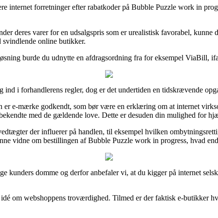
lere internet forretninger efter rabatkoder på Bubble Puzzle work in prog
ænder deres varer for en udsalgspris som er urealistisk favorabel, kunne 
od svindlende online butikker.
sning burde du udnytte en afdragsordning fra for eksempel ViaBill, ifald
 ind i forhandlerens regler, dog er det undertiden en tidskrævende opg
n er e-mærke godkendt, som bør være en erklæring om at internet virkso
 bekendte med de gældende love. Dette er desuden din mulighed for hjæ
ægter der influerer på handlen, til eksempel hvilken ombytningsrettigh
unne vidne om bestillingen af Bubble Puzzle work in progress, hvad end d
vrige kunders domme og derfor anbefaler vi, at du kigger på internet se
 en idé om webshoppens troværdighed. Tilmed er der faktisk e-butikker