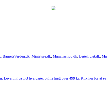
k
,
BarnetsVerden.dk
,
Miniature.dk
,
Mammashop.dk
,
Legehjulet.dk
,
Ma
Levering på 1-3 hverdage, og fri fragt over 499 kr. Klik her for at se