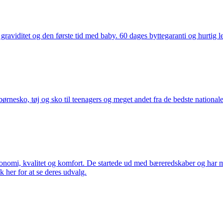
aviditet og den første tid med baby. 60 dages byttegaranti og hurtig lev
nesko, tøj og sko til teenagers og meget andet fra de bedste nationale 
rgonomi, kvalitet og komfort. De startede ud med bæreredskaber og har
k her for at se deres udvalg.