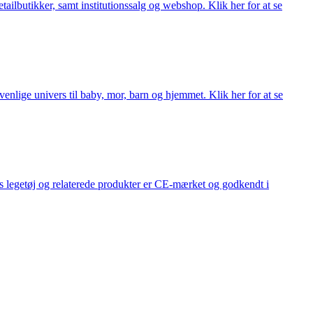
lbutikker, samt institutionssalg og webshop. Klik her for at se
lige univers til baby, mor, barn og hjemmet. Klik her for at se
s legetøj og relaterede produkter er CE-mærket og godkendt i