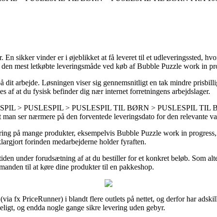
 sikker vinder er i øjeblikket at få leveret til et udleveringssted, hvor 
da den mest letkøbte leveringsmåde ved køb af Bubble Puzzle work in pr
 på dit arbejde. Løsningen viser sig gennemsnitligt en tak mindre prisbill
s af at du fysisk befinder dig nær internet forretningens arbejdslager.
SPIL > PUSLESPIL > PUSLESPIL TIL BØRN > PUSLESPIL TIL BØR
t man ser nærmere på den forventede leveringsdato for den relevante va
vering på mange produkter, eksempelvis Bubble Puzzle work in progress
e klargjort forinden medarbejderne holder fyraften.
iden under forudsætning af at du bestiller for et konkret beløb. Som al
manden til at køre dine produkter til en pakkeshop.
(via fx PriceRunner) i blandt flere outlets på nettet, og derfor har adski
ydeligt, og endda nogle gange sikre levering uden gebyr.