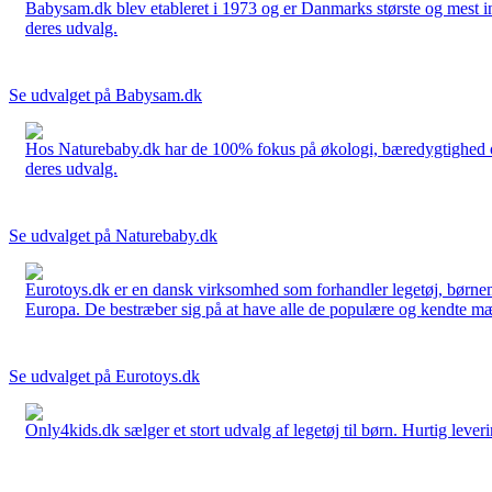
Babysam.dk blev etableret i 1973 og er Danmarks største og mest i
deres udvalg.
Se udvalget på Babysam.dk
Hos Naturebaby.dk har de 100% fokus på økologi, bæredygtighed og 
deres udvalg.
Se udvalget på Naturebaby.dk
Eurotoys.dk er en dansk virksomhed som forhandler legetøj, børnem
Europa. De bestræber sig på at have alle de populære og kendte mær
Se udvalget på Eurotoys.dk
Only4kids.dk sælger et stort udvalg af legetøj til børn. Hurtig leveri