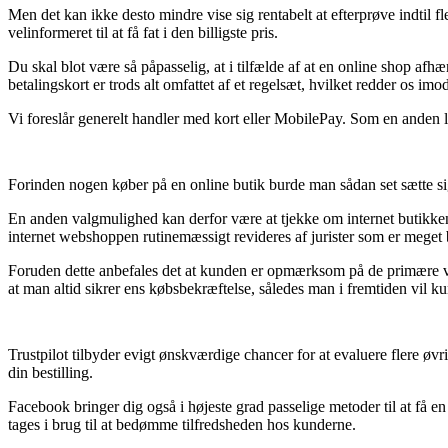
Men det kan ikke desto mindre vise sig rentabelt at efterprøve indtil f
velinformeret til at få fat i den billigste pris.
Du skal blot være så påpasselig, at i tilfælde af at en online shop afh
betalingskort er trods alt omfattet af et regelsæt, hvilket redder os im
Vi foreslår generelt handler med kort eller MobilePay. Som en anden lø
Forinden nogen køber på en online butik burde man sådan set sætte sig
En anden valgmulighed kan derfor være at tjekke om internet butikke
internet webshoppen rutinemæssigt revideres af jurister som er meget
Foruden dette anbefales det at kunden er opmærksom på de primære vedt
at man altid sikrer ens købsbekræftelse, således man i fremtiden vil k
Trustpilot tilbyder evigt ønskværdige chancer for at evaluere flere ø
din bestilling.
Facebook bringer dig også i højeste grad passelige metoder til at få
tages i brug til at bedømme tilfredsheden hos kunderne.