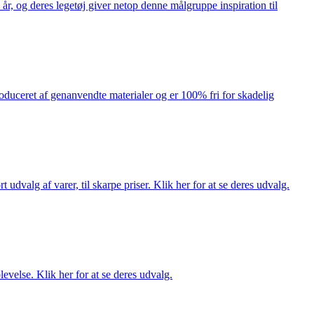
år, og deres legetøj giver netop denne målgruppe inspiration til
produceret af genanvendte materialer og er 100% fri for skadelig
dvalg af varer, til skarpe priser. Klik her for at se deres udvalg.
evelse. Klik her for at se deres udvalg.