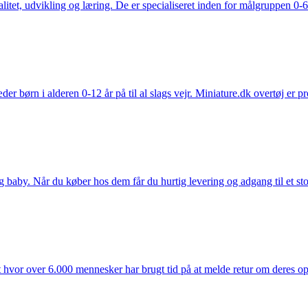
tet, udvikling og læring. De er specialiseret inden for målgruppen 0-6 
der børn i alderen 0-12 år på til al slags vejr. Miniature.dk overtøj er 
y. Når du køber hos dem får du hurtig levering og adgang til et stort u
t hvor over 6.000 mennesker har brugt tid på at melde retur om deres opl