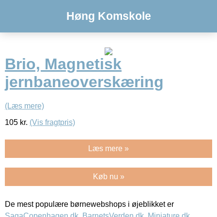
Høng Komskole
Brio, Magnetisk
jernbaneoverskæring
(Læs mere)
105
kr.
(Vis fragtpris)
Læs mere »
Køb nu »
De mest populære børnewebshops i øjeblikket er
SagaCopenhagen.dk
,
BarnetsVerden.dk
,
Miniature.dk
,