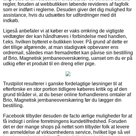
regler, foruden at webbutikken løbende revideres af fagfolk
som er indført i reglerne. Desuden giver det dig mulighed for
assistance, hvis du udsættes for udfordringer med dit
indkøb.
Ligeså anbefaler vi at køber er vaks omkring de vigtigste
vedtægter der kan håndhæves i forbindelse med handlen,
f.eks. hvilken bytteret e-butikken lover. På grund af dette er
det tillige afgørende, at man stadigvæk opbevarer ens
ordremail, således man fremadrettet kan påvise sin bestilling
af Brio, Magnetisk jernbaneoverskæring, uanset om du er på
udkig efter et produkt til en dreng eller pige.
Trustpilot resulterer i ganske fordelagtige løsninger til at
efterforske en stor portion tidligere køberes kritik og af den
grund tilråder vi, at du beser online forhandlerens omtaler af
Brio, Magnetisk jernbaneoverskæring før du lægger din
bestilling.
Facebook tilbyder desuden de facto ærlige muligheder for at
få indsigt i online forretningens kundetilfredshed. Foruden
det er der mange shops på nettet som tilbyder folk at levere
en anmeldelse af virksomhedens service, hvilket lige så vel