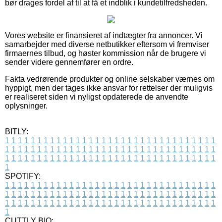
bør drages fordel af til at få et indblik i kundetilfredsheden.
Vores website er finansieret af indtægter fra annoncer. Vi
samarbejder med diverse netbutikker eftersom vi fremviser
firmaernes tilbud, og høster kommission når de brugere vi
sender videre gennemfører en ordre.
Fakta vedrørende produkter og online selskaber værnes om
hyppigt, men der tages ikke ansvar for rettelser der muligvis
er realiseret siden vi nyligst opdaterede de anvendte
oplysninger.
BITLY:
1
1
1
1
1
1
1
1
1
1
1
1
1
1
1
1
1
1
1
1
1
1
1
1
1
1
1
1
1
1
1
1
1
1
1
1
1
1
1
1
1
1
1
1
1
1
1
1
1
1
1
1
1
1
1
1
1
1
1
1
1
1
1
1
1
1
1
1
1
1
1
1
1
1
1
1
1
1
1
1
1
1
1
1
1
1
1
1
1
1
1
1
1
1
1
1
1
1
1
1
SPOTIFY:
1
1
1
1
1
1
1
1
1
1
1
1
1
1
1
1
1
1
1
1
1
1
1
1
1
1
1
1
1
1
1
1
1
1
1
1
1
1
1
1
1
1
1
1
1
1
1
1
1
1
1
1
1
1
1
1
1
1
1
1
1
1
1
1
1
1
1
1
1
1
1
1
1
1
1
1
1
1
1
1
1
1
1
1
1
1
1
1
1
1
1
1
1
1
1
1
1
1
1
1
CUTTLY BIO: