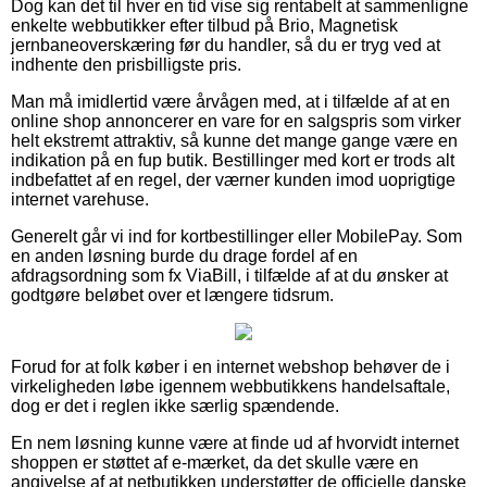
Dog kan det til hver en tid vise sig rentabelt at sammenligne
enkelte webbutikker efter tilbud på Brio, Magnetisk
jernbaneoverskæring før du handler, så du er tryg ved at
indhente den prisbilligste pris.
Man må imidlertid være årvågen med, at i tilfælde af at en
online shop annoncerer en vare for en salgspris som virker
helt ekstremt attraktiv, så kunne det mange gange være en
indikation på en fup butik. Bestillinger med kort er trods alt
indbefattet af en regel, der værner kunden imod uoprigtige
internet varehuse.
Generelt går vi ind for kortbestillinger eller MobilePay. Som
en anden løsning burde du drage fordel af en
afdragsordning som fx ViaBill, i tilfælde af at du ønsker at
godtgøre beløbet over et længere tidsrum.
Forud for at folk køber i en internet webshop behøver de i
virkeligheden løbe igennem webbutikkens handelsaftale,
dog er det i reglen ikke særlig spændende.
En nem løsning kunne være at finde ud af hvorvidt internet
shoppen er støttet af e-mærket, da det skulle være en
angivelse af at netbutikken understøtter de officielle danske