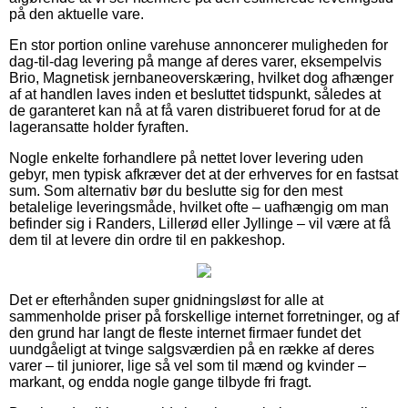
på den aktuelle vare.
En stor portion online varehuse annoncerer muligheden for
dag-til-dag levering på mange af deres varer, eksempelvis
Brio, Magnetisk jernbaneoverskæring, hvilket dog afhænger
af at handlen laves inden et besluttet tidspunkt, således at
de garanteret kan nå at få varen distribueret forud for at de
lageransatte holder fyraften.
Nogle enkelte forhandlere på nettet lover levering uden
gebyr, men typisk afkræver det at der erhverves for en fastsat
sum. Som alternativ bør du beslutte sig for den mest
betalelige leveringsmåde, hvilket ofte – uafhængig om man
befinder sig i Randers, Lillerød eller Jyllinge – vil være at få
dem til at levere din ordre til en pakkeshop.
Det er efterhånden super gnidningsløst for alle at
sammenholde priser på forskellige internet forretninger, og af
den grund har langt de fleste internet firmaer fundet det
uundgåeligt at tvinge salgsværdien på en række af deres
varer – til juniorer, lige så vel som til mænd og kvinder –
markant, og endda nogle gange tilbyde fri fragt.