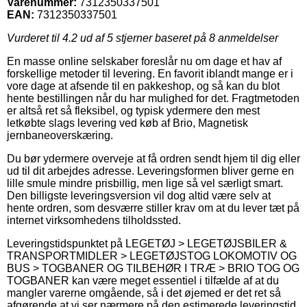
Varenummer:
7312350337501
EAN:
7312350337501
Vurderet til
4.2
ud af 5 stjerner baseret på
8
anmeldelser
En masse online selskaber foreslår nu om dage et hav af
forskellige metoder til levering. En favorit iblandt mange er i
vore dage at afsende til en pakkeshop, og så kan du blot
hente bestillingen når du har mulighed for det. Fragtmetoden
er altså ret så fleksibel, og typisk ydermere den mest
letkøbte slags levering ved køb af Brio, Magnetisk
jernbaneoverskæring.
Du bør ydermere overveje at få ordren sendt hjem til dig eller
ud til dit arbejdes adresse. Leveringsformen bliver gerne en
lille smule mindre prisbillig, men lige så vel særligt smart.
Den billigste leveringsversion vil dog altid være selv at
hente ordren, som desværre stiller krav om at du lever tæt på
internet virksomhedens tilholdssted.
Leveringstidspunktet på LEGETØJ > LEGETØJSBILER &
TRANSPORTMIDLER > LEGETØJSTOG LOKOMOTIV OG
BUS > TOGBANER OG TILBEHØR I TRÆ > BRIO TOG OG
TOGBANER kan være meget essentiel i tilfælde af at du
mangler varerne omgående, så i det øjemed er det ret så
afgørende at vi ser nærmere på den estimerede leveringstid