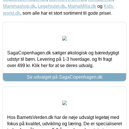
Mammashop.dk
,
Legehjulet.dk
,
MamaMilla.dk
og
Kids-
world.dk
, som alle har et stort sortiment til gode priser.
SagaCopenhagen.dk sælger økologisk og bæredygtigt
udstyr til børn. Levering på 1-3 hverdage, og fri fragt
over 499 kr. Klik her for at se deres udvalg.
Se udvalget på SagaCopenhagen.dk
Hos BarnetsVerden.dk har de nøje udvalgt legetøj med
fokus på kvalitet, udvikling og læring. De er specialiseret