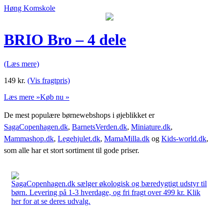
Høng Komskole
BRIO Bro – 4 dele
(Læs mere)
149
kr.
(Vis fragtpris)
Læs mere »
Køb nu »
De mest populære børnewebshops i øjeblikket er
SagaCopenhagen.dk
,
BarnetsVerden.dk
,
Miniature.dk
,
Mammashop.dk
,
Legehjulet.dk
,
MamaMilla.dk
og
Kids-world.dk
,
som alle har et stort sortiment til gode priser.
SagaCopenhagen.dk sælger økologisk og bæredygtigt udstyr til
børn. Levering på 1-3 hverdage, og fri fragt over 499 kr. Klik
her for at se deres udvalg.