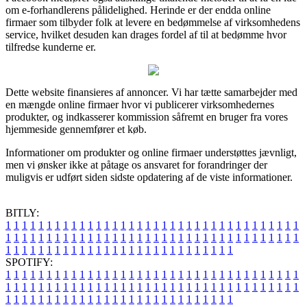
om e-forhandlerens pålidelighed. Herinde er der endda online
firmaer som tilbyder folk at levere en bedømmelse af virksomhedens
service, hvilket desuden kan drages fordel af til at bedømme hvor
tilfredse kunderne er.
Dette website finansieres af annoncer. Vi har tætte samarbejder med
en mængde online firmaer hvor vi publicerer virksomhedernes
produkter, og indkasserer kommission såfremt en bruger fra vores
hjemmeside gennemfører et køb.
Informationer om produkter og online firmaer understøttes jævnligt,
men vi ønsker ikke at påtage os ansvaret for forandringer der
muligvis er udført siden sidste opdatering af de viste informationer.
BITLY:
1
1
1
1
1
1
1
1
1
1
1
1
1
1
1
1
1
1
1
1
1
1
1
1
1
1
1
1
1
1
1
1
1
1
1
1
1
1
1
1
1
1
1
1
1
1
1
1
1
1
1
1
1
1
1
1
1
1
1
1
1
1
1
1
1
1
1
1
1
1
1
1
1
1
1
1
1
1
1
1
1
1
1
1
1
1
1
1
1
1
1
1
1
1
1
1
1
1
1
1
SPOTIFY:
1
1
1
1
1
1
1
1
1
1
1
1
1
1
1
1
1
1
1
1
1
1
1
1
1
1
1
1
1
1
1
1
1
1
1
1
1
1
1
1
1
1
1
1
1
1
1
1
1
1
1
1
1
1
1
1
1
1
1
1
1
1
1
1
1
1
1
1
1
1
1
1
1
1
1
1
1
1
1
1
1
1
1
1
1
1
1
1
1
1
1
1
1
1
1
1
1
1
1
1