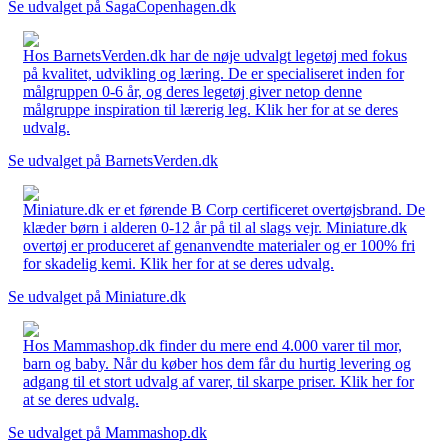
Se udvalget på SagaCopenhagen.dk
Hos BarnetsVerden.dk har de nøje udvalgt legetøj med fokus
på kvalitet, udvikling og læring. De er specialiseret inden for
målgruppen 0-6 år, og deres legetøj giver netop denne
målgruppe inspiration til lærerig leg. Klik her for at se deres
udvalg.
Se udvalget på BarnetsVerden.dk
Miniature.dk er et førende B Corp certificeret overtøjsbrand. De
klæder børn i alderen 0-12 år på til al slags vejr. Miniature.dk
overtøj er produceret af genanvendte materialer og er 100% fri
for skadelig kemi. Klik her for at se deres udvalg.
Se udvalget på Miniature.dk
Hos Mammashop.dk finder du mere end 4.000 varer til mor,
barn og baby. Når du køber hos dem får du hurtig levering og
adgang til et stort udvalg af varer, til skarpe priser. Klik her for
at se deres udvalg.
Se udvalget på Mammashop.dk