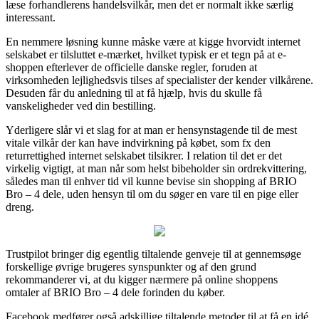
læse forhandlerens handelsvilkår, men det er normalt ikke særlig
interessant.
En nemmere løsning kunne måske være at kigge hvorvidt internet
selskabet er tilsluttet e-mærket, hvilket typisk er et tegn på at e-
shoppen efterlever de officielle danske regler, foruden at
virksomheden lejlighedsvis tilses af specialister der kender vilkårene.
Desuden får du anledning til at få hjælp, hvis du skulle få
vanskeligheder ved din bestilling.
Yderligere slår vi et slag for at man er hensynstagende til de mest
vitale vilkår der kan have indvirkning på købet, som fx den
returrettighed internet selskabet tilsikrer. I relation til det er det
virkelig vigtigt, at man når som helst bibeholder sin ordrekvittering,
således man til enhver tid vil kunne bevise sin shopping af BRIO
Bro – 4 dele, uden hensyn til om du søger en vare til en pige eller
dreng.
Trustpilot bringer dig egentlig tiltalende genveje til at gennemsøge
forskellige øvrige brugeres synspunkter og af den grund
rekommanderer vi, at du kigger nærmere på online shoppens
omtaler af BRIO Bro – 4 dele forinden du køber.
Facebook medfører også adskillige tiltalende metoder til at få en idé