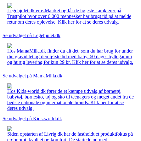
Legehjulet.dk er e-Mærket og får de højeste karakterer på
Trustpilot hvor over 6.000 mennesker har brugt tid på at melde
retur om deres oplevelse. Klik her for at se deres udvalg.
Se udvalget på Legehjulet.dk
Hos MamaMilla.dk finder du alt det, som du har brug for under
din graviditet og den første tid med baby. 60 dages byttegaranti
og hurtig levering for kun 29 kr. Klik her for at se deres udvalg.
Se udvalget på MamaMilla.dk
Hos Kids-world.dk fører de et kæmpe udvalg af børnetøj,
babytøj, børnesko, tøj og sko til teenagers og meget andet fra de
bedste nationale og internationale brands. Klik her for at se
deres udvalg.
Se udvalget på Kids-world.dk
Siden opstarten af Livrig.dk har de fastholdt et produktfokus på
ergonomi, kvalitet og komfort. De startede ud med