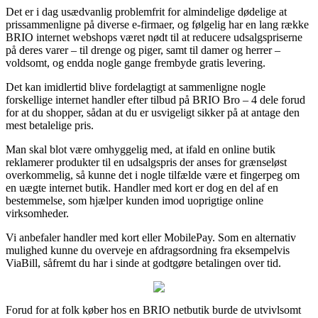
Det er i dag usædvanlig problemfrit for almindelige dødelige at
prissammenligne på diverse e-firmaer, og følgelig har en lang række
BRIO internet webshops været nødt til at reducere udsalgspriserne
på deres varer – til drenge og piger, samt til damer og herrer –
voldsomt, og endda nogle gange frembyde gratis levering.
Det kan imidlertid blive fordelagtigt at sammenligne nogle
forskellige internet handler efter tilbud på BRIO Bro – 4 dele forud
for at du shopper, sådan at du er usvigeligt sikker på at antage den
mest betalelige pris.
Man skal blot være omhyggelig med, at ifald en online butik
reklamerer produkter til en udsalgspris der anses for grænseløst
overkommelig, så kunne det i nogle tilfælde være et fingerpeg om
en uægte internet butik. Handler med kort er dog en del af en
bestemmelse, som hjælper kunden imod uoprigtige online
virksomheder.
Vi anbefaler handler med kort eller MobilePay. Som en alternativ
mulighed kunne du overveje en afdragsordning fra eksempelvis
ViaBill, såfremt du har i sinde at godtgøre betalingen over tid.
Forud for at folk køber hos en BRIO netbutik burde de utvivlsomt