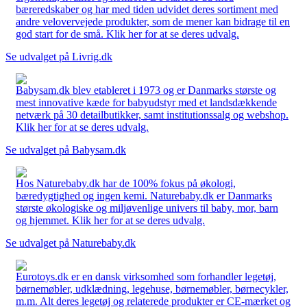
bæreredskaber og har med tiden udvidet deres sortiment med
andre velovervejede produkter, som de mener kan bidrage til en
god start for de små. Klik her for at se deres udvalg.
Se udvalget på Livrig.dk
Babysam.dk blev etableret i 1973 og er Danmarks største og
mest innovative kæde for babyudstyr med et landsdækkende
netværk på 30 detailbutikker, samt institutionssalg og webshop.
Klik her for at se deres udvalg.
Se udvalget på Babysam.dk
Hos Naturebaby.dk har de 100% fokus på økologi,
bæredygtighed og ingen kemi. Naturebaby.dk er Danmarks
største økologiske og miljøvenlige univers til baby, mor, barn
og hjemmet. Klik her for at se deres udvalg.
Se udvalget på Naturebaby.dk
Eurotoys.dk er en dansk virksomhed som forhandler legetøj,
børnemøbler, udklædning, legehuse, børnemøbler, børnecykler,
m.m. Alt deres legetøj og relaterede produkter er CE-mærket og