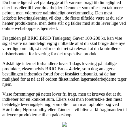
Du burde lige så vel planlægge at få varerne bragt til din lejlighed
eller hus eller til hvor du arbejder. Denne er som oftest en tak mere
pebret, men ydermere ualmindeligt overkommelig. Den mest
letkøbte leveringsløsning vil dog i de fleste tilfælde være at du selv
henter produkterne, men dette står og falder med at du lever lige ved
online webshoppens hjemsted.
Fragttiden på BRIO,BRIO Trælegetøj,Gaver 100-200 kr. kan vise
sig at være ualmindeligt vigtig i tilfælde af at du skal bruge dine nye
varer lige om lidt, så derfor er det ret så relevant at du kontrollerer
tidshorisonten for levering for det respektive produkt.
Adskillige internet forhandlere lover 1 dags levering på utallige
produkter, eksempelvis BRIO Bro – 4 dele, som dog antager at
bestillingen indsendes forud for et fastslået tidspunkt, så de har
mulighed for at nå at få ordren fikset inden lagermedarbejderne tager
hjem.
Visse forretninger på nettet lover fri fragt, men tit kræves det at du
indkøber for en konkret sum. Ellers skal man foretrække den mest
betalelige leveringsløsning, som ofte – om man opholder sig ved
Hørsholm, Nørresundby eller Tønder – vil blive at få fragtmanden til
at levere produkterne til en pakkeshop.