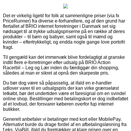
Det er virkelig ligetil for folk at sammenligne priser (via fx
PriceRunner) fra diverse e-forhandlere, og af den grund har
flertallet af BRIO internet forretninger i Danmark set sig
nødsaget til at trykke udsalgspriserne på en række af deres
produkter – til børn og babyer, samt også til mænd og
kvinder – eftertrykkeligt, og endda nogle gange love portofri
fragt.
Til gengæld kan det immervæk blive fordelagtigt at granske
indtil flere e-forretninger efter udsalg på BRIO Action
Racerbil – Leg og Lær inden du færdiggør din shopping,
således at man er sikret at opnå den skarpeste pris.
Du bør dog være så påpasselig, at ifald en e-handler
udlover varer til en udsalgspris der kan virke grænseløst
letkøbt, bør det undertiden være et faresignal om en svindel
online shop. Bestillinger med betalingskort er dog indbefattet
af et lovbud, der forsvarer køberen overfor fup internet
butikker.
Generelt anbefaler vi betalinger med kort eller MobilePay.
Alternativt burde du drage fordel af en afbetalingsløsning fra
f.eks. ViaBill, ifald du foretrækker at klare prisen over en