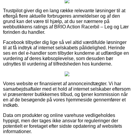
Trustpilot giver dig en lang række relevante løsninger til at
eftergå flere aktuelle forbrugeres anmeldelser og af den
grund kan det være til hjælp, at du ser nærmere på
webbutikkens ratings af BRIO Action Racerbil – Leg og Lær
forinden du handler.
Facebook tilbyder dig lige så vel altid værdifulde løsninger
til at få indtryk af internet selskabets pålidelighed. Herinde
ses en del e-handler som tilbyder kunderne at udfærdige en
vurdering af deres købsoplevelse, som desuden bør
udnyttes til vurdering af tilfredsheden hos kunderne.
Vores website er finansieret af annonceindtægter. Vi har
samarbejdsaftaler med et hold af internet selskaber eftersom
vi præsenterer butikkernes tilbud, og tjener kommission når
en af de besøgende på vores hjemmeside gennemfører et
indkøb.
Data om produkter og online varehuse vedligeholdes
hyppigt, men der tages ikke ansvar for reguleringer der
potentielt er foretaget efter sidste opdatering af websitets
informationer.