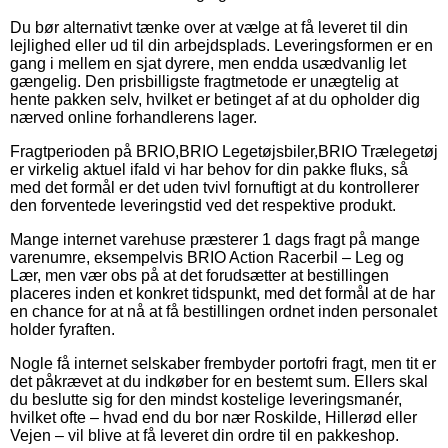
Du bør alternativt tænke over at vælge at få leveret til din
lejlighed eller ud til din arbejdsplads. Leveringsformen er en
gang i mellem en sjat dyrere, men endda usædvanlig let
gængelig. Den prisbilligste fragtmetode er unægtelig at
hente pakken selv, hvilket er betinget af at du opholder dig
nærved online forhandlerens lager.
Fragtperioden på BRIO,BRIO Legetøjsbiler,BRIO Trælegetøj
er virkelig aktuel ifald vi har behov for din pakke fluks, så
med det formål er det uden tvivl fornuftigt at du kontrollerer
den forventede leveringstid ved det respektive produkt.
Mange internet varehuse præsterer 1 dags fragt på mange
varenumre, eksempelvis BRIO Action Racerbil – Leg og
Lær, men vær obs på at det forudsætter at bestillingen
placeres inden et konkret tidspunkt, med det formål at de har
en chance for at nå at få bestillingen ordnet inden personalet
holder fyraften.
Nogle få internet selskaber frembyder portofri fragt, men tit er
det påkrævet at du indkøber for en bestemt sum. Ellers skal
du beslutte sig for den mindst kostelige leveringsmanér,
hvilket ofte – hvad end du bor nær Roskilde, Hillerød eller
Vejen – vil blive at få leveret din ordre til en pakkeshop.