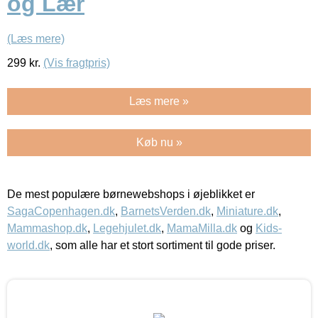
og Lær
(Læs mere)
299
kr.
(Vis fragtpris)
Læs mere »
Køb nu »
De mest populære børnewebshops i øjeblikket er
SagaCopenhagen.dk
,
BarnetsVerden.dk
,
Miniature.dk
,
Mammashop.dk
,
Legehjulet.dk
,
MamaMilla.dk
og
Kids-
world.dk
, som alle har et stort sortiment til gode priser.