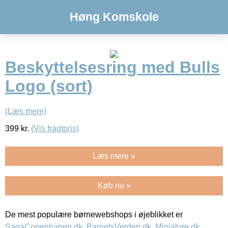
Høng Komskole
Beskyttelsesring med Bulls
Logo (sort)
(Læs mere)
399
kr.
(Vis fragtpris)
Læs mere »
Køb nu »
De mest populære børnewebshops i øjeblikket er
SagaCopenhagen.dk
,
BarnetsVerden.dk
,
Miniature.dk
,