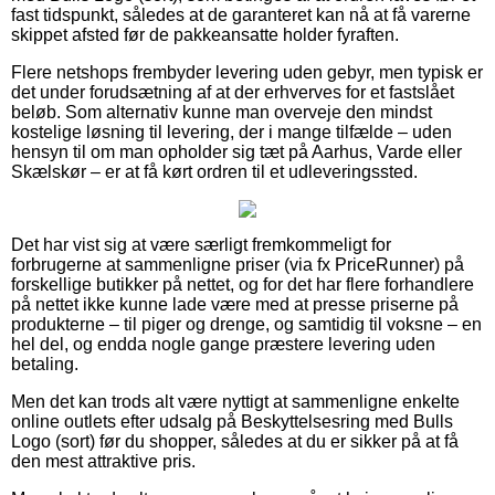
fast tidspunkt, således at de garanteret kan nå at få varerne
skippet afsted før de pakkeansatte holder fyraften.
Flere netshops frembyder levering uden gebyr, men typisk er
det under forudsætning af at der erhverves for et fastslået
beløb. Som alternativ kunne man overveje den mindst
kostelige løsning til levering, der i mange tilfælde – uden
hensyn til om man opholder sig tæt på Aarhus, Varde eller
Skælskør – er at få kørt ordren til et udleveringssted.
Det har vist sig at være særligt fremkommeligt for
forbrugerne at sammenligne priser (via fx PriceRunner) på
forskellige butikker på nettet, og for det har flere forhandlere
på nettet ikke kunne lade være med at presse priserne på
produkterne – til piger og drenge, og samtidig til voksne – en
hel del, og endda nogle gange præstere levering uden
betaling.
Men det kan trods alt være nyttigt at sammenligne enkelte
online outlets efter udsalg på Beskyttelsesring med Bulls
Logo (sort) før du shopper, således at du er sikker på at få
den mest attraktive pris.