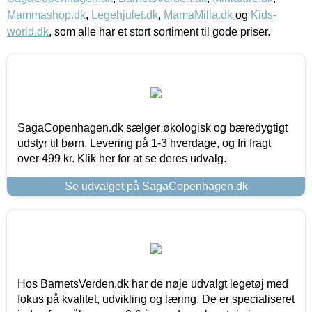
Mammashop.dk
,
Legehjulet.dk
,
MamaMilla.dk
og
Kids-
world.dk
, som alle har et stort sortiment til gode priser.
SagaCopenhagen.dk sælger økologisk og bæredygtigt
udstyr til børn. Levering på 1-3 hverdage, og fri fragt
over 499 kr. Klik her for at se deres udvalg.
Se udvalget på SagaCopenhagen.dk
Hos BarnetsVerden.dk har de nøje udvalgt legetøj med
fokus på kvalitet, udvikling og læring. De er specialiseret