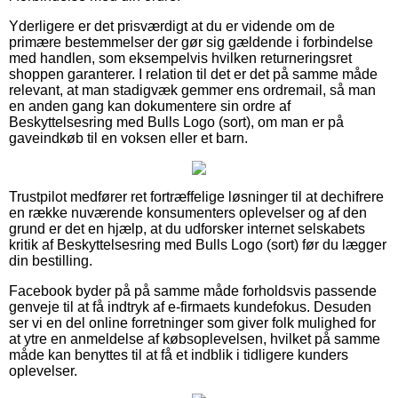
Yderligere er det prisværdigt at du er vidende om de
primære bestemmelser der gør sig gældende i forbindelse
med handlen, som eksempelvis hvilken returneringsret
shoppen garanterer. I relation til det er det på samme måde
relevant, at man stadigvæk gemmer ens ordremail, så man
en anden gang kan dokumentere sin ordre af
Beskyttelsesring med Bulls Logo (sort), om man er på
gaveindkøb til en voksen eller et barn.
Trustpilot medfører ret fortræffelige løsninger til at dechifrere
en række nuværende konsumenters oplevelser og af den
grund er det en hjælp, at du udforsker internet selskabets
kritik af Beskyttelsesring med Bulls Logo (sort) før du lægger
din bestilling.
Facebook byder på på samme måde forholdsvis passende
genveje til at få indtryk af e-firmaets kundefokus. Desuden
ser vi en del online forretninger som giver folk mulighed for
at ytre en anmeldelse af købsoplevelsen, hvilket på samme
måde kan benyttes til at få et indblik i tidligere kunders
oplevelser.