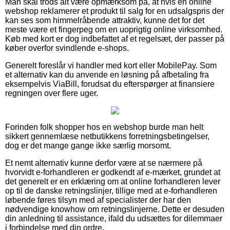
Man skal trods alt være opmærksom på, at hvis en online
webshop reklamerer et produkt til salg for en udsalgspris der
kan ses som himmelråbende attraktiv, kunne det for det
meste være et fingerpeg om en uoprigtig online virksomhed.
Køb med kort er dog indbefattet af et regelsæt, der passer på
køber overfor svindlende e-shops.
Generelt foreslår vi handler med kort eller MobilePay. Som
et alternativ kan du anvende en løsning på afbetaling fra
eksempelvis ViaBill, forudsat du efterspørger at finansiere
regningen over flere uger.
Forinden folk shopper hos en webshop burde man helt
sikkert gennemlæse netbutikkens forretningsbetingelser,
dog er det mange gange ikke særlig morsomt.
Et nemt alternativ kunne derfor være at se nærmere på
hvorvidt e-forhandleren er godkendt af e-mærket, grundet at
det generelt er en erklæring om at online forhandleren lever
op til de danske retningslinjer, tillige med at e-forhandleren
løbende føres tilsyn med af specialister der har den
nødvendige knowhow om retningslinjerne. Dette er desuden
din anledning til assistance, ifald du udsættes for dilemmaer
i forbindelse med din ordre.