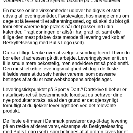
Vurderet til
4.1
ud af 5 stjerner baseret på
1
anmeldelser
En masse online virksomheder udlover heldigvis et stort
udvalg af leveringsmåder. Førstevalget hos mange er nu om
dage at få leveret til et afhentningssted, og så skal du blot gå
forbi efter varerne lige præcis når det passer ind i din
kalender. Fragtløsningen er altså i høj grad let, samt ofte
tillige den mest prisbevidste metode til levering ved køb af
Beskyttelsesring med Bulls Logo (sort).
Du kan tillige tænke over at vælge afsending hjem til hvor du
bor eller til adressen på dit arbejde. Leveringstypen er tit en
lille smule mere bekostelig, men endvidere ret så problemfri.
Den mest letkøbte leveringsmulighed vil dog i de fleste
tilfælde være at du selv henter varerne, som desværre
betinges af at du er nær webshoppens arbejdslager.
Leveringstidspunktet på Sport // Dart // Dartskive tilbehør er
naturligvis ret så bestemmende forudsat du behøver dine
nye produkter straks, så af den grund er det øjensynligt
fornuftigt at du tjekker leveringstiden ved det relevante
produkt.
De fleste e-firmaer i Danmark præsterer dag-til-dag levering
på en række af deres varer, eksempelvis Beskyttelsesring
med Bulls Logo (sort), som betinges af at ordren laves før et