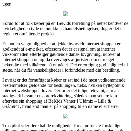
uger.
Forud for at folk køber på en BeKids forretning på nettet behøver de
i virkeligheden tyde netbutikkens handelsbetingelser, dog er det i
reglen et omfattende projekt.
En anden valgmulighed er at tjekke hvorvidt internet shoppen er
godkendt af e-mærket, eftersom det er et signal om at internet
virksomheden efterfølger gældende dansk lovgivning, udover at
internet shoppen nu og da overvåges af jurister som er meget
bekendte med vilkårene på området. Det er en rigtig god lejlighed til
støtte, når du får vanskeligheder i forbindelse med din bestilling.
I øvrigt er det fornuftigt at køber er sat ind i de mest vedkommende
bestemmelser gældende for bestillingen, f.eks. hvilken byttepolitik
internet webshoppen lover. Derfor er det tillige relevant, at man
stadigvæk bevarer ens ordrekvittering, således man senere kan
eftervise sin shopping af BeKids Vanter I Uldmix – Lilla &
Grå/6941, hvad end man er på shopping til en dame eller herre.
Trustpilot yder flere habile muligheder for at udforske forskellige
tidligere konsumenters observationer og derfor anbefales det, at du