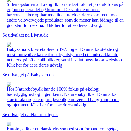
Siden opstarten af Livrig.dk har de fastholdt et produktfokus på
ergonomi, kvalitet og komfort. De startede ud med
bæreredskaber og har med tiden udvidet deres sortiment med
andre velovervejede produkter, som de mener kan bidrage til en
god start for de små. Klik her for at se deres udvalg.
Se udvalget på Livrig.dk
Babysam.dk blev etableret i 1973 og er Danmarks største og
mest innovative kæde for babyudstyr med et landsdækkende
netværk på 30 detailbutikker, samt institutionssalg og webshop.
Klik her for at se deres udvalg.
Se udvalget på Babysam.dk
Hos Naturebaby.dk har de 100% fokus på økologi,
bæredygtighed og ingen kemi. Naturebaby.dk er Danmarks
største økologiske og miljøvenlige univers til baby, mor, barn
og hjemmet. Klik her for at se deres udvalg.
Se udvalget på Naturebaby.dk
Eurotoys.dk er en dansk virksomhed som forhandler legetøj,