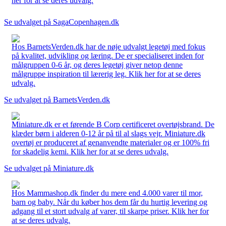
her for at se deres udvalg.
Se udvalget på SagaCopenhagen.dk
Hos BarnetsVerden.dk har de nøje udvalgt legetøj med fokus
på kvalitet, udvikling og læring. De er specialiseret inden for
målgruppen 0-6 år, og deres legetøj giver netop denne
målgruppe inspiration til lærerig leg. Klik her for at se deres
udvalg.
Se udvalget på BarnetsVerden.dk
Miniature.dk er et førende B Corp certificeret overtøjsbrand. De
klæder børn i alderen 0-12 år på til al slags vejr. Miniature.dk
overtøj er produceret af genanvendte materialer og er 100% fri
for skadelig kemi. Klik her for at se deres udvalg.
Se udvalget på Miniature.dk
Hos Mammashop.dk finder du mere end 4.000 varer til mor,
barn og baby. Når du køber hos dem får du hurtig levering og
adgang til et stort udvalg af varer, til skarpe priser. Klik her for
at se deres udvalg.