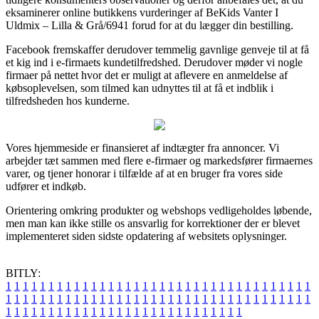
eksaminerer online butikkens vurderinger af BeKids Vanter I
Uldmix – Lilla & Grå/6941 forud for at du lægger din bestilling.
Facebook fremskaffer derudover temmelig gavnlige genveje til at få
et kig ind i e-firmaets kundetilfredshed. Derudover møder vi nogle
firmaer på nettet hvor det er muligt at aflevere en anmeldelse af
købsoplevelsen, som tilmed kan udnyttes til at få et indblik i
tilfredsheden hos kunderne.
Vores hjemmeside er finansieret af indtægter fra annoncer. Vi
arbejder tæt sammen med flere e-firmaer og markedsfører firmaernes
varer, og tjener honorar i tilfælde af at en bruger fra vores side
udfører et indkøb.
Orientering omkring produkter og webshops vedligeholdes løbende,
men man kan ikke stille os ansvarlig for korrektioner der er blevet
implementeret siden sidste opdatering af websitets oplysninger.
BITLY:
1
1
1
1
1
1
1
1
1
1
1
1
1
1
1
1
1
1
1
1
1
1
1
1
1
1
1
1
1
1
1
1
1
1
1
1
1
1
1
1
1
1
1
1
1
1
1
1
1
1
1
1
1
1
1
1
1
1
1
1
1
1
1
1
1
1
1
1
1
1
1
1
1
1
1
1
1
1
1
1
1
1
1
1
1
1
1
1
1
1
1
1
1
1
1
1
1
1
1
1