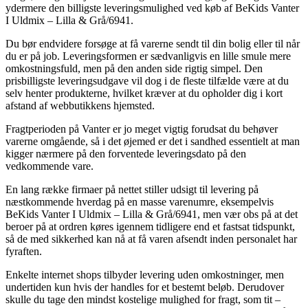
ydermere den billigste leveringsmulighed ved køb af BeKids Vanter
I Uldmix – Lilla & Grå/6941.
Du bør endvidere forsøge at få varerne sendt til din bolig eller til når
du er på job. Leveringsformen er sædvanligvis en lille smule mere
omkostningsfuld, men på den anden side rigtig simpel. Den
prisbilligste leveringsudgave vil dog i de fleste tilfælde være at du
selv henter produkterne, hvilket kræver at du opholder dig i kort
afstand af webbutikkens hjemsted.
Fragtperioden på Vanter er jo meget vigtig forudsat du behøver
varerne omgående, så i det øjemed er det i sandhed essentielt at man
kigger nærmere på den forventede leveringsdato på den
vedkommende vare.
En lang række firmaer på nettet stiller udsigt til levering på
næstkommende hverdag på en masse varenumre, eksempelvis
BeKids Vanter I Uldmix – Lilla & Grå/6941, men vær obs på at det
beroer på at ordren køres igennem tidligere end et fastsat tidspunkt,
så de med sikkerhed kan nå at få varen afsendt inden personalet har
fyraften.
Enkelte internet shops tilbyder levering uden omkostninger, men
undertiden kun hvis der handles for et bestemt beløb. Derudover
skulle du tage den mindst kostelige mulighed for fragt, som tit –