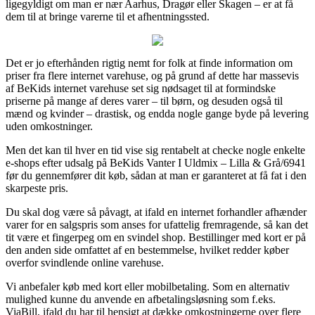
ligegyldigt om man er nær Aarhus, Dragør eller Skagen – er at få
dem til at bringe varerne til et afhentningssted.
Det er jo efterhånden rigtig nemt for folk at finde information om
priser fra flere internet varehuse, og på grund af dette har massevis
af BeKids internet varehuse set sig nødsaget til at formindske
priserne på mange af deres varer – til børn, og desuden også til
mænd og kvinder – drastisk, og endda nogle gange byde på levering
uden omkostninger.
Men det kan til hver en tid vise sig rentabelt at checke nogle enkelte
e-shops efter udsalg på BeKids Vanter I Uldmix – Lilla & Grå/6941
før du gennemfører dit køb, sådan at man er garanteret at få fat i den
skarpeste pris.
Du skal dog være så påvagt, at ifald en internet forhandler afhænder
varer for en salgspris som anses for ufattelig fremragende, så kan det
tit være et fingerpeg om en svindel shop. Bestillinger med kort er på
den anden side omfattet af en bestemmelse, hvilket redder køber
overfor svindlende online varehuse.
Vi anbefaler køb med kort eller mobilbetaling. Som en alternativ
mulighed kunne du anvende en afbetalingsløsning som f.eks.
ViaBill, ifald du har til hensigt at dække omkostningerne over flere