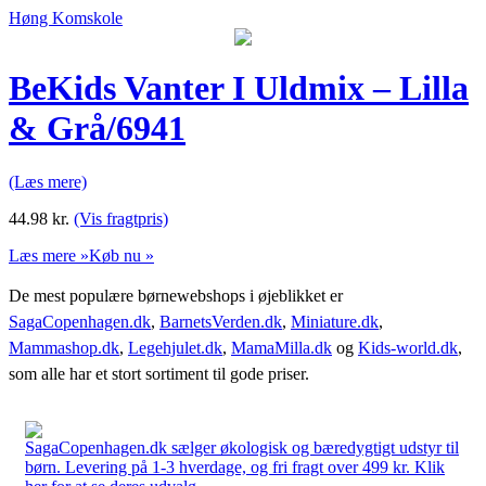
Høng Komskole
BeKids Vanter I Uldmix – Lilla
& Grå/6941
(Læs mere)
44.98
kr.
(Vis fragtpris)
Læs mere »
Køb nu »
De mest populære børnewebshops i øjeblikket er
SagaCopenhagen.dk
,
BarnetsVerden.dk
,
Miniature.dk
,
Mammashop.dk
,
Legehjulet.dk
,
MamaMilla.dk
og
Kids-world.dk
,
som alle har et stort sortiment til gode priser.
SagaCopenhagen.dk sælger økologisk og bæredygtigt udstyr til
børn. Levering på 1-3 hverdage, og fri fragt over 499 kr. Klik