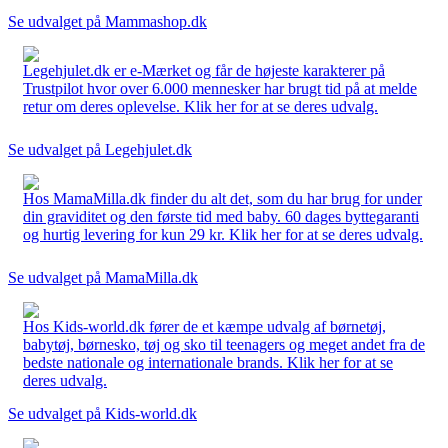
Se udvalget på Mammashop.dk
Legehjulet.dk er e-Mærket og får de højeste karakterer på
Trustpilot hvor over 6.000 mennesker har brugt tid på at melde
retur om deres oplevelse. Klik her for at se deres udvalg.
Se udvalget på Legehjulet.dk
Hos MamaMilla.dk finder du alt det, som du har brug for under
din graviditet og den første tid med baby. 60 dages byttegaranti
og hurtig levering for kun 29 kr. Klik her for at se deres udvalg.
Se udvalget på MamaMilla.dk
Hos Kids-world.dk fører de et kæmpe udvalg af børnetøj,
babytøj, børnesko, tøj og sko til teenagers og meget andet fra de
bedste nationale og internationale brands. Klik her for at se
deres udvalg.
Se udvalget på Kids-world.dk