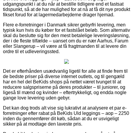
udgangspunkt i at du når at bestille tidligere end et fastsat
tidspunkt, så at de har mulighed for at nå at få dit nye produkt
fikset forud for at lagermedarbejderne drager hjemad.
Flere e-forretninger i Danmark sikrer gebyrfri levering, men
typisk kun hvis du køber for et fastslået beløb. Som alternativ
skal du beslutte sig for den mest betalelige leveringsløsning,
der i de fleste tilfælde – uanset om du er nær Aarhus, Farum
eller Slangerup – vil være at få fragtmanden til at levere din
ordre til et udleveringssted.
Det er efterhånden usædvanlig ligetil for alle at finde frem til
de bedste priser på diverse internet outlets, og til gengæld
har en hel del BeKids shops på nettet været tvunget til at
reducere salgspriserne på deres produkter – til juniorer, og
ligeså til mænd og kvinder – eftertrykkeligt, og endda nogle
gange love levering uden gebyr.
Det kan dog trods alt vise sig lukrativt at analysere et par e-
forretninger efter rabat på BeKids Uld leggings – aop – 2250
inden du gennemfører dit køb, sådan at du er usvigeligt
sikker på at modtage den laveste pris.