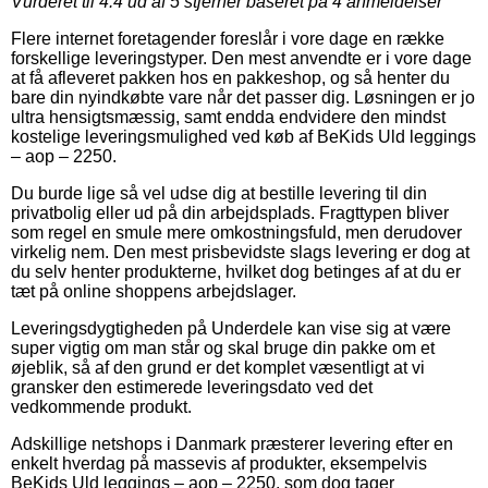
Vurderet til
4.4
ud af 5 stjerner baseret på
4
anmeldelser
Flere internet foretagender foreslår i vore dage en række
forskellige leveringstyper. Den mest anvendte er i vore dage
at få afleveret pakken hos en pakkeshop, og så henter du
bare din nyindkøbte vare når det passer dig. Løsningen er jo
ultra hensigtsmæssig, samt endda endvidere den mindst
kostelige leveringsmulighed ved køb af BeKids Uld leggings
– aop – 2250.
Du burde lige så vel udse dig at bestille levering til din
privatbolig eller ud på din arbejdsplads. Fragttypen bliver
som regel en smule mere omkostningsfuld, men derudover
virkelig nem. Den mest prisbevidste slags levering er dog at
du selv henter produkterne, hvilket dog betinges af at du er
tæt på online shoppens arbejdslager.
Leveringsdygtigheden på Underdele kan vise sig at være
super vigtig om man står og skal bruge din pakke om et
øjeblik, så af den grund er det komplet væsentligt at vi
gransker den estimerede leveringsdato ved det
vedkommende produkt.
Adskillige netshops i Danmark præsterer levering efter en
enkelt hverdag på massevis af produkter, eksempelvis
BeKids Uld leggings – aop – 2250, som dog tager