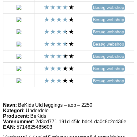
Besøg webshop
Besøg webshop
Besøg webshop
Besøg webshop
Besøg webshop
Besøg webshop
Besøg webshop
Navn:
BeKids Uld leggings – aop – 2250
Kategori:
Underdele
Producent:
BeKids
Varenummer:
2d3cd771-191d-45fc-bdc4-da0c8c2c436e
EAN:
5714625485603