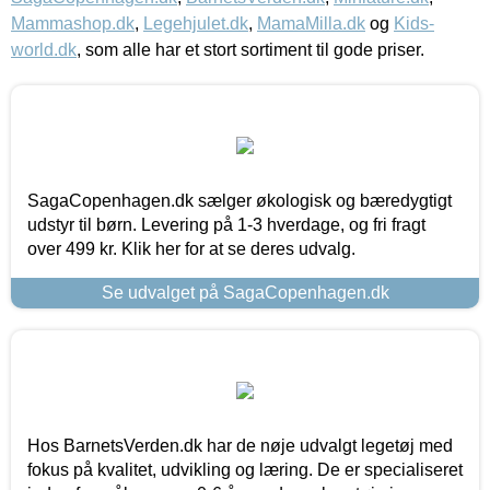
Mammashop.dk
,
Legehjulet.dk
,
MamaMilla.dk
og
Kids-
world.dk
, som alle har et stort sortiment til gode priser.
SagaCopenhagen.dk sælger økologisk og bæredygtigt
udstyr til børn. Levering på 1-3 hverdage, og fri fragt
over 499 kr. Klik her for at se deres udvalg.
Se udvalget på SagaCopenhagen.dk
Hos BarnetsVerden.dk har de nøje udvalgt legetøj med
fokus på kvalitet, udvikling og læring. De er specialiseret