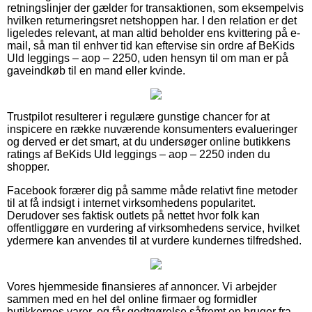
retningslinjer der gælder for transaktionen, som eksempelvis
hvilken returneringsret netshoppen har. I den relation er det
ligeledes relevant, at man altid beholder ens kvittering på e-
mail, så man til enhver tid kan eftervise sin ordre af BeKids
Uld leggings – aop – 2250, uden hensyn til om man er på
gaveindkøb til en mand eller kvinde.
Trustpilot resulterer i regulære gunstige chancer for at
inspicere en række nuværende konsumenters evalueringer
og derved er det smart, at du undersøger online butikkens
ratings af BeKids Uld leggings – aop – 2250 inden du
shopper.
Facebook forærer dig på samme måde relativt fine metoder
til at få indsigt i internet virksomhedens popularitet.
Derudover ses faktisk outlets på nettet hvor folk kan
offentliggøre en vurdering af virksomhedens service, hvilket
ydermere kan anvendes til at vurdere kundernes tilfredshed.
Vores hjemmeside finansieres af annoncer. Vi arbejder
sammen med en hel del online firmaer og formidler
butikkernes varer, og får godtgørelse såfremt en bruger fra