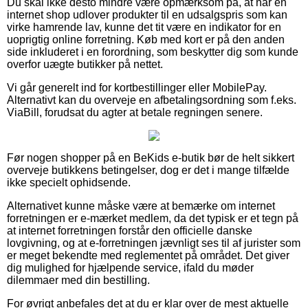
Du skal ikke desto mindre være opmærksom på, at når en
internet shop udlover produkter til en udsalgspris som kan
virke hamrende lav, kunne det tit være en indikator for en
uoprigtig online forretning. Køb med kort er på den anden
side inkluderet i en forordning, som beskytter dig som kunde
overfor uægte butikker på nettet.
Vi går generelt ind for kortbestillinger eller MobilePay.
Alternativt kan du overveje en afbetalingsordning som f.eks.
ViaBill, forudsat du agter at betale regningen senere.
Før nogen shopper på en BeKids e-butik bør de helt sikkert
overveje butikkens betingelser, dog er det i mange tilfælde
ikke specielt ophidsende.
Alternativet kunne måske være at bemærke om internet
forretningen er e-mærket medlem, da det typisk er et tegn på
at internet forretningen forstår den officielle danske
lovgivning, og at e-forretningen jævnligt ses til af jurister som
er meget bekendte med reglementet på området. Det giver
dig mulighed for hjælpende service, ifald du møder
dilemmaer med din bestilling.
For øvrigt anbefales det at du er klar over de mest aktuelle