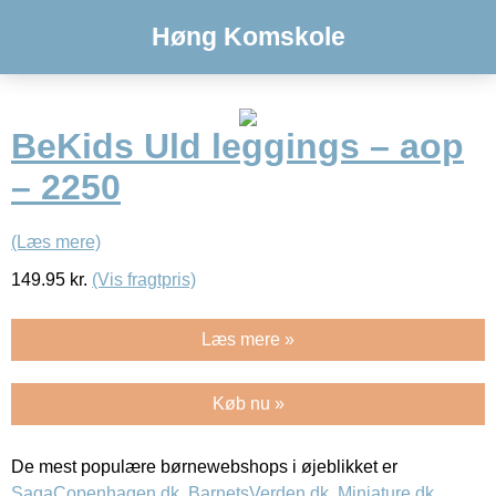
Høng Komskole
BeKids Uld leggings – aop
– 2250
(Læs mere)
149.95
kr.
(Vis fragtpris)
Læs mere »
Køb nu »
De mest populære børnewebshops i øjeblikket er
SagaCopenhagen.dk
,
BarnetsVerden.dk
,
Miniature.dk
,