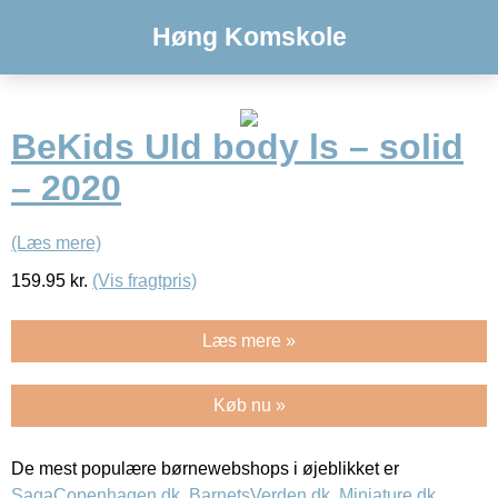
Høng Komskole
BeKids Uld body ls – solid
– 2020
(Læs mere)
159.95
kr.
(Vis fragtpris)
Læs mere »
Køb nu »
De mest populære børnewebshops i øjeblikket er
SagaCopenhagen.dk
,
BarnetsVerden.dk
,
Miniature.dk
,