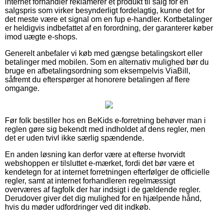
internet forhandler reklamerer et produkt til salg for en
salgspris som virker besynderligt fordelagtig, kunne det for
det meste være et signal om en fup e-handler. Kortbetalinger
er heldigvis indbefattet af en forordning, der garanterer køber
imod uægte e-shops.
Generelt anbefaler vi køb med gængse betalingskort eller
betalinger med mobilen. Som en alternativ mulighed bør du
bruge en afbetalingsordning som eksempelvis ViaBill,
såfremt du efterspørger at honorere betalingen af flere
omgange.
Før folk bestiller hos en BeKids e-forretning behøver man i
reglen gøre sig bekendt med indholdet af dens regler, men
det er uden tvivl ikke særlig spændende.
En anden løsning kan derfor være at efterse hvorvidt
webshoppen er tilsluttet e-mærket, fordi det bør være et
kendetegn for at internet forretningen efterfølger de officielle
regler, samt at internet forhandleren regelmæssigt
overværes af fagfolk der har indsigt i de gældende regler.
Derudover giver det dig mulighed for en hjælpende hånd,
hvis du møder udfordringer ved dit indkøb.