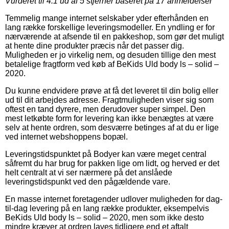
Vurderet til
4.1
ud af 5 stjerner baseret på
17
anmeldelser
Temmelig mange internet selskaber yder efterhånden en
lang række forskellige leveringsmodeller. En yndling er for
nærværende at afsende til en pakkeshop, som gør det muligt
at hente dine produkter præcis når det passer dig.
Muligheden er jo virkelig nem, og desuden tillige den mest
betalelige fragtform ved køb af BeKids Uld body ls – solid –
2020.
Du kunne endvidere prøve at få det leveret til din bolig eller
ud til dit arbejdes adresse. Fragtmuligheden viser sig som
oftest en tand dyrere, men derudover super simpel. Den
mest letkøbte form for levering kan ikke benægtes at være
selv at hente ordren, som desværre betinges af at du er lige
ved internet webshoppens bopæl.
Leveringstidspunktet på Bodyer kan være meget central
såfremt du har brug for pakken lige om lidt, og herved er det
helt centralt at vi ser nærmere på det anslåede
leveringstidspunkt ved den pågældende vare.
En masse internet foretagender udlover muligheden for dag-
til-dag levering på en lang række produkter, eksempelvis
BeKids Uld body ls – solid – 2020, men som ikke desto
mindre kræver at ordren laves tidligere end et aftalt