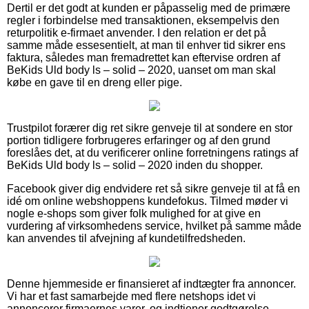
Dertil er det godt at kunden er påpasselig med de primære
regler i forbindelse med transaktionen, eksempelvis den
returpolitik e-firmaet anvender. I den relation er det på
samme måde essesentielt, at man til enhver tid sikrer ens
faktura, således man fremadrettet kan eftervise ordren af
BeKids Uld body ls – solid – 2020, uanset om man skal
købe en gave til en dreng eller pige.
Trustpilot forærer dig ret sikre genveje til at sondere en stor
portion tidligere forbrugeres erfaringer og af den grund
foreslåes det, at du verificerer online forretningens ratings af
BeKids Uld body ls – solid – 2020 inden du shopper.
Facebook giver dig endvidere ret så sikre genveje til at få en
idé om online webshoppens kundefokus. Tilmed møder vi
nogle e-shops som giver folk mulighed for at give en
vurdering af virksomhedens service, hvilket på samme måde
kan anvendes til afvejning af kundetilfredsheden.
Denne hjemmeside er finansieret af indtægter fra annoncer.
Vi har et fast samarbejde med flere netshops idet vi
annoncerer firmaernes varer, og indtjener godtgørelse