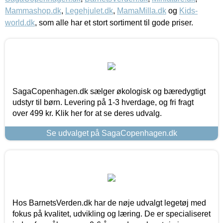
Mammashop.dk
,
Legehjulet.dk
,
MamaMilla.dk
og
Kids-
world.dk
, som alle har et stort sortiment til gode priser.
SagaCopenhagen.dk sælger økologisk og bæredygtigt
udstyr til børn. Levering på 1-3 hverdage, og fri fragt
over 499 kr. Klik her for at se deres udvalg.
Se udvalget på SagaCopenhagen.dk
Hos BarnetsVerden.dk har de nøje udvalgt legetøj med
fokus på kvalitet, udvikling og læring. De er specialiseret