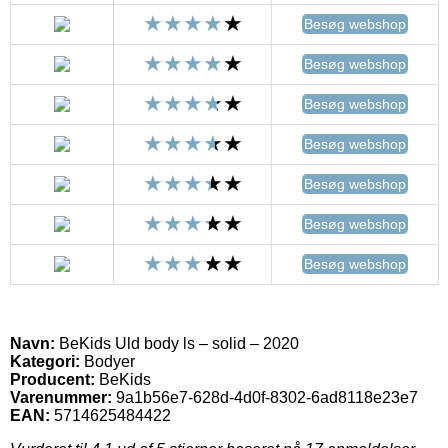
Besøg webshop
Besøg webshop
Besøg webshop
Besøg webshop
Besøg webshop
Besøg webshop
Besøg webshop
Navn:
BeKids Uld body ls – solid – 2020
Kategori:
Bodyer
Producent:
BeKids
Varenummer:
9a1b56e7-628d-4d0f-8302-6ad8118e23e7
EAN:
5714625484422