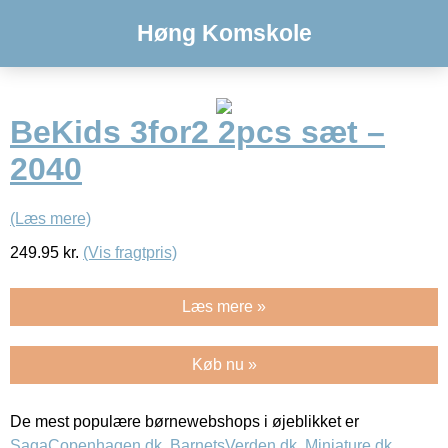
Høng Komskole
BeKids 3for2 2pcs sæt –
2040
(Læs mere)
249.95
kr.
(Vis fragtpris)
Læs mere »
Køb nu »
De mest populære børnewebshops i øjeblikket er
SagaCopenhagen.dk
,
BarnetsVerden.dk
,
Miniature.dk
,