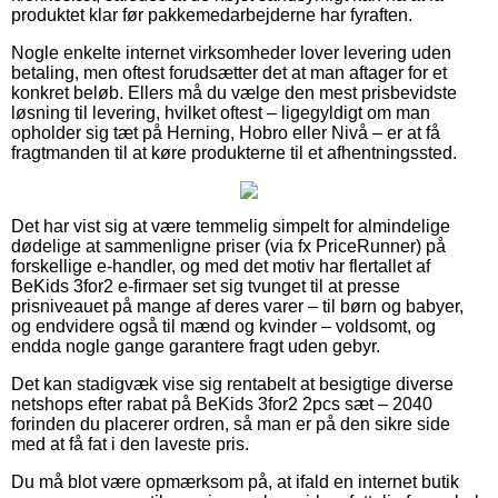
produktet klar før pakkemedarbejderne har fyraften.
Nogle enkelte internet virksomheder lover levering uden
betaling, men oftest forudsætter det at man aftager for et
konkret beløb. Ellers må du vælge den mest prisbevidste
løsning til levering, hvilket oftest – ligegyldigt om man
opholder sig tæt på Herning, Hobro eller Nivå – er at få
fragtmanden til at køre produkterne til et afhentningssted.
Det har vist sig at være temmelig simpelt for almindelige
dødelige at sammenligne priser (via fx PriceRunner) på
forskellige e-handler, og med det motiv har flertallet af
BeKids 3for2 e-firmaer set sig tvunget til at presse
prisniveauet på mange af deres varer – til børn og babyer,
og endvidere også til mænd og kvinder – voldsomt, og
endda nogle gange garantere fragt uden gebyr.
Det kan stadigvæk vise sig rentabelt at besigtige diverse
netshops efter rabat på BeKids 3for2 2pcs sæt – 2040
forinden du placerer ordren, så man er på den sikre side
med at få fat i den laveste pris.
Du må blot være opmærksom på, at ifald en internet butik