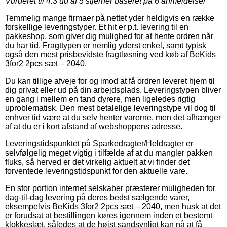
Vurderet til
4.3
ud af 5 stjerner baseret på
6
anmeldelser
Temmelig mange firmaer på nettet yder heldigvis en række
forskellige leveringstyper. Et hit er p.t. levering til en
pakkeshop, som giver dig mulighed for at hente ordren når
du har tid. Fragttypen er nemlig yderst enkel, samt typisk
også den mest prisbevidste fragtløsning ved køb af BeKids
3for2 2pcs sæt – 2040.
Du kan tillige afveje for og imod at få ordren leveret hjem til
dig privat eller ud på din arbejdsplads. Leveringstypen bliver
en gang i mellem en tand dyrere, men ligeledes rigtig
uproblematisk. Den mest betalelige leveringstype vil dog til
enhver tid være at du selv henter varerne, men det afhænger
af at du er i kort afstand af webshoppens adresse.
Leveringstidspunktet på Sparkedragter/Heldragter er
selvfølgelig meget vigtig i tilfælde af at du mangler pakken
fluks, så herved er det virkelig aktuelt at vi finder det
forventede leveringstidspunkt for den aktuelle vare.
En stor portion internet selskaber præsterer muligheden for
dag-til-dag levering på deres bedst sælgende varer,
eksempelvis BeKids 3for2 2pcs sæt – 2040, men husk at det
er forudsat at bestillingen køres igennem inden et bestemt
klokkeslæt, således at de højst sandsynligt kan nå at få