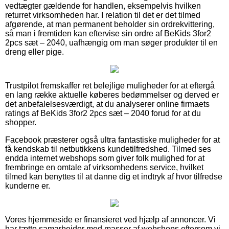
vedtægter gældende for handlen, eksempelvis hvilken
returret virksomheden har. I relation til det er det tilmed
afgørende, at man permanent beholder sin ordrekvittering,
så man i fremtiden kan eftervise sin ordre af BeKids 3for2
2pcs sæt – 2040, uafhængig om man søger produkter til en
dreng eller pige.
Trustpilot fremskaffer ret belejlige muligheder for at eftergå
en lang række aktuelle køberes bedømmelser og derved er
det anbefalelsesværdigt, at du analyserer online firmaets
ratings af BeKids 3for2 2pcs sæt – 2040 forud for at du
shopper.
Facebook præsterer også ultra fantastiske muligheder for at
få kendskab til netbutikkens kundetilfredshed. Tilmed ses
endda internet webshops som giver folk mulighed for at
frembringe en omtale af virksomhedens service, hvilket
tilmed kan benyttes til at danne dig et indtryk af hvor tilfredse
kunderne er.
Vores hjemmeside er finansieret ved hjælp af annoncer. Vi
har tætte samarbejder med masser af webshops eftersom vi