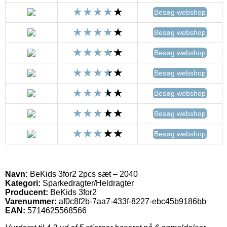
Besøg webshop
Besøg webshop
Besøg webshop
Besøg webshop
Besøg webshop
Besøg webshop
Besøg webshop
Navn:
BeKids 3for2 2pcs sæt – 2040
Kategori:
Sparkedragter/Heldragter
Producent:
BeKids 3for2
Varenummer:
af0c8f2b-7aa7-433f-8227-ebc45b9186bb
EAN:
5714625568566