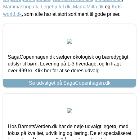
Mammashop.dk
,
Legehjulet.dk
,
MamaMilla.dk
og
Kids-
world.dk
, som alle har et stort sortiment til gode priser.
SagaCopenhagen.dk sælger økologisk og bæredygtigt
udstyr til børn. Levering på 1-3 hverdage, og fri fragt
over 499 kr. Klik her for at se deres udvalg.
Se udvalget på SagaCopenhagen.dk
Hos BarnetsVerden.dk har de nøje udvalgt legetøj med
fokus på kvalitet, udvikling og læring. De er specialiseret