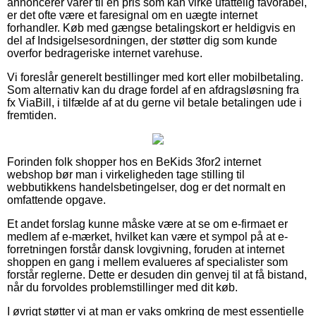
annoncerer varer til en pris som kan virke ufattelig favorabel,
er det ofte være et faresignal om en uægte internet
forhandler. Køb med gængse betalingskort er heldigvis en
del af Indsigelsesordningen, der støtter dig som kunde
overfor bedrageriske internet varehuse.
Vi foreslår generelt bestillinger med kort eller mobilbetaling.
Som alternativ kan du drage fordel af en afdragsløsning fra
fx ViaBill, i tilfælde af at du gerne vil betale betalingen ude i
fremtiden.
Forinden folk shopper hos en BeKids 3for2 internet
webshop bør man i virkeligheden tage stilling til
webbutikkens handelsbetingelser, dog er det normalt en
omfattende opgave.
Et andet forslag kunne måske være at se om e-firmaet er
medlem af e-mærket, hvilket kan være et sympol på at e-
forretningen forstår dansk lovgivning, foruden at internet
shoppen en gang i mellem evalueres af specialister som
forstår reglerne. Dette er desuden din genvej til at få bistand,
når du forvoldes problemstillinger med dit køb.
I øvrigt støtter vi at man er vaks omkring de mest essentielle