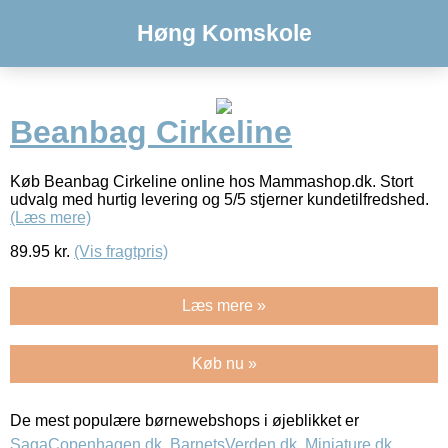
Høng Komskole
Beanbag Cirkeline
Køb Beanbag Cirkeline online hos Mammashop.dk. Stort
udvalg med hurtig levering og 5/5 stjerner kundetilfredshed.
(Læs mere)
89.95
kr.
(Vis fragtpris)
Læs mere »
Køb nu »
De mest populære børnewebshops i øjeblikket er
SagaCopenhagen.dk
,
BarnetsVerden.dk
,
Miniature.dk
,