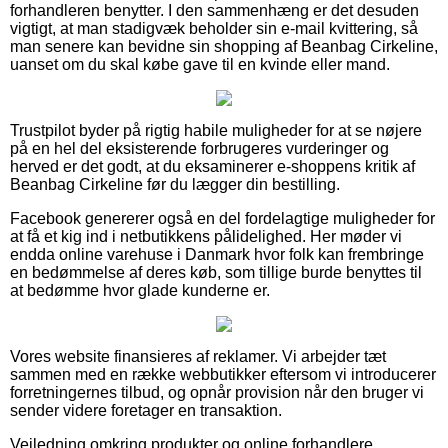
forhandleren benytter. I den sammenhæng er det desuden
vigtigt, at man stadigvæk beholder sin e-mail kvittering, så
man senere kan bevidne sin shopping af Beanbag Cirkeline,
uanset om du skal købe gave til en kvinde eller mand.
Trustpilot byder på rigtig habile muligheder for at se nøjere
på en hel del eksisterende forbrugeres vurderinger og
herved er det godt, at du eksaminerer e-shoppens kritik af
Beanbag Cirkeline før du lægger din bestilling.
Facebook genererer også en del fordelagtige muligheder for
at få et kig ind i netbutikkens pålidelighed. Her møder vi
endda online varehuse i Danmark hvor folk kan frembringe
en bedømmelse af deres køb, som tillige burde benyttes til
at bedømme hvor glade kunderne er.
Vores website finansieres af reklamer. Vi arbejder tæt
sammen med en række webbutikker eftersom vi introducerer
forretningernes tilbud, og opnår provision når den bruger vi
sender videre foretager en transaktion.
Vejledning omkring produkter og online forhandlere