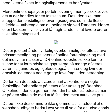
produkterne fikset før logistikpersonalet har fyraften.
Flere online shops yder portofri levering, men typisk kræves
det at der handles for en fastsat sum. Desuden skal man
snuppe den prisbilligste leveringsudgave, som i de fleste
tilfælde – uafhængig om du befinder sig ved Randers, Hobro
eller Hadsten – vil blive at få fragtmanden til at levere ordren
til et afhentningssted.
Det er jo efterhånden virkelig overkommeligt for alle at lave
prissammenligning på tværs af online forretninger, og med
det motiv har masser af DR online webshops ikke kunne
slippe for at formindske salgspriserne på mange af deres
varer – til juniorer, og ligeledes også til mænd og kvinder –
drastisk, og endda nogle gange love fragt uden beregning.
Derfor kan det trods alt være smart at kontrollere nogle
forskellige forhandlere på nettet efter udsalg på Beanbag
Cirkeline inden du gennemfører din handel, således at man
er på den sikre side med at få fat i den mest attraktive pris.
Du bør ikke desto mindre ikke glemme, at i tilfælde af at en
webshop udbyder bedst i test varer til salg for en udsalgspris