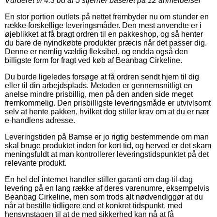
Vurderet til
4.3
ud af 5 stjerner baseret på
12
anmeldelser
En stor portion outlets på nettet frembyder nu om stunder en
række forskellige leveringsmåder. Den mest anvendte er i
øjeblikket at få bragt ordren til en pakkeshop, og så henter
du bare de nyindkøbte produkter præcis når det passer dig.
Denne er nemlig vældig fleksibel, og endda også den
billigste form for fragt ved køb af Beanbag Cirkeline.
Du burde ligeledes forsøge at få ordren sendt hjem til dig
eller til din arbejdsplads. Metoden er gennemsnitligt en
anelse mindre prisbillig, men på den anden side meget
fremkommelig. Den prisbilligste leveringsmåde er utvivlsomt
selv at hente pakken, hvilket dog stiller krav om at du er nær
e-handlens adresse.
Leveringstiden på Bamse er jo rigtig bestemmende om man
skal bruge produktet inden for kort tid, og herved er det skam
meningsfuldt at man kontrollerer leveringstidspunktet på det
relevante produkt.
En hel del internet handler stiller garanti om dag-til-dag
levering på en lang række af deres varenumre, eksempelvis
Beanbag Cirkeline, men som trods alt nødvendiggør at du
når at bestille tidligere end et konkret tidspunkt, med
hensynstagen til at de med sikkerhed kan nå at få