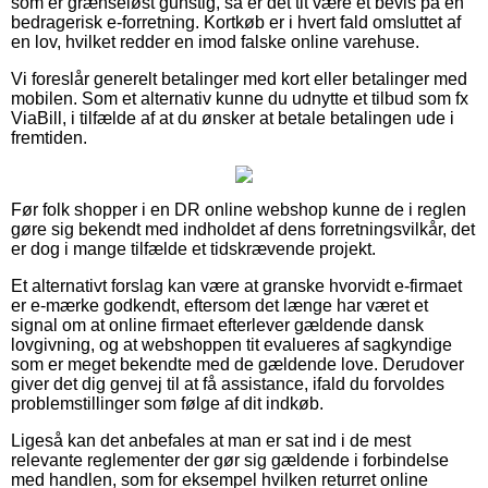
som er grænseløst gunstig, så er det tit være et bevis på en
bedragerisk e-forretning. Kortkøb er i hvert fald omsluttet af
en lov, hvilket redder en imod falske online varehuse.
Vi foreslår generelt betalinger med kort eller betalinger med
mobilen. Som et alternativ kunne du udnytte et tilbud som fx
ViaBill, i tilfælde af at du ønsker at betale betalingen ude i
fremtiden.
Før folk shopper i en DR online webshop kunne de i reglen
gøre sig bekendt med indholdet af dens forretningsvilkår, det
er dog i mange tilfælde et tidskrævende projekt.
Et alternativt forslag kan være at granske hvorvidt e-firmaet
er e-mærke godkendt, eftersom det længe har været et
signal om at online firmaet efterlever gældende dansk
lovgivning, og at webshoppen tit evalueres af sagkyndige
som er meget bekendte med de gældende love. Derudover
giver det dig genvej til at få assistance, ifald du forvoldes
problemstillinger som følge af dit indkøb.
Ligeså kan det anbefales at man er sat ind i de mest
relevante reglementer der gør sig gældende i forbindelse
med handlen, som for eksempel hvilken returret online