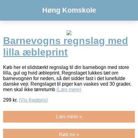
Høng Komskole
Barnevogns regnslag med
lilla æbleprint
Køb her et slidstærkt regnslag til din barnebogn med store
lilla, gul og hvid æbleprint. Regnslaget lukkes tæt om
barnevognen for neden, så det sidder fast i det lunefulde
danske vejr. Rengslaget til piger kan vaskes ved 30 grader,
men skal ikke tørretumb
(Læs mere)
299
kr.
(Vis fragtpris)
Læs mere »
Køb nu »