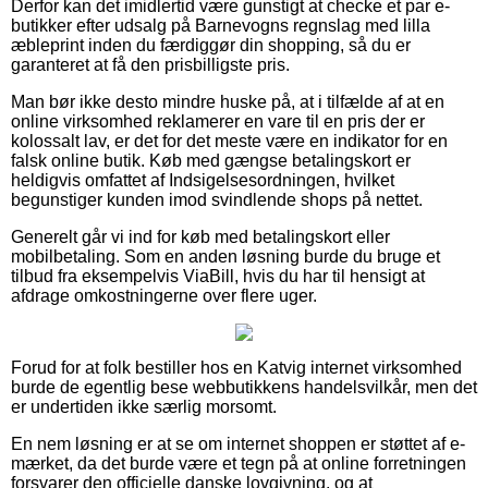
Derfor kan det imidlertid være gunstigt at checke et par e-
butikker efter udsalg på Barnevogns regnslag med lilla
æbleprint inden du færdiggør din shopping, så du er
garanteret at få den prisbilligste pris.
Man bør ikke desto mindre huske på, at i tilfælde af at en
online virksomhed reklamerer en vare til en pris der er
kolossalt lav, er det for det meste være en indikator for en
falsk online butik. Køb med gængse betalingskort er
heldigvis omfattet af Indsigelsesordningen, hvilket
begunstiger kunden imod svindlende shops på nettet.
Generelt går vi ind for køb med betalingskort eller
mobilbetaling. Som en anden løsning burde du bruge et
tilbud fra eksempelvis ViaBill, hvis du har til hensigt at
afdrage omkostningerne over flere uger.
Forud for at folk bestiller hos en Katvig internet virksomhed
burde de egentlig bese webbutikkens handelsvilkår, men det
er undertiden ikke særlig morsomt.
En nem løsning er at se om internet shoppen er støttet af e-
mærket, da det burde være et tegn på at online forretningen
forsvarer den officielle danske lovgivning, og at