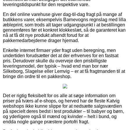
leveringstidspunkt for den respektive vare.
En del online varehuse giver dag-til-dag fragt på mange af
butikkens varer, eksempelvis Barnevogns regnslag med lilla
æbleprint, som trods alt tager udgangspunkt i at bestillingen
gennemføres før et konkret klokkeslæt, så de garanteret kan
nå at få dit nye produkt afsendt forud for at
pakkemedarbejderne drager hjemad.
Enkelte internet firmaer yder fragt uden beregning, men
undertiden forudsætter det at der erhverves for en fastsat
pris. Derudover skulle du overveje den prisbilligste
leveringsmodel, der typisk – hvad end man bor nær
Silkeborg, Slagelse eller Lemvig – er at få fragtmanden til at
bringe din ordre til en pakkeshop.
Det er rigtig fleksibelt for os alle at søge information om
priser på tværs af e-shops, og herved har de fleste Katvig
webshops ikke kunne slippe for at nedsætte salgsværdien
på specielt deres bedst i test produkter – til babyer og børn,
og yderligere også til mænd og kvinder – helt i bund, og
endda nogle gange præstere portofri fragt.