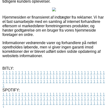
tidligere kunders oplevelser.
Hjemmesiden er finansieret af indtægter fra reklamer. Vi har
et fast samarbejde med en samling af internet forhandlere
eftersom vi markedsfører forretningernes produkter, og
høster godtgørelse om en bruger fra vores hjemmeside
foretager en ordre.
Informationer vedrørende varer og forhandlere på nettet
opretholdes løbende, men vi giver ingen garanti imod
korrektioner der er blevet udført siden sidste opdatering af
websitets informationer.
BITLY:
1
1
1
1
1
1
1
1
1
1
1
1
1
1
1
1
1
1
1
1
1
1
1
1
1
1
1
1
1
1
1
1
1
1
1
1
1
1
1
1
1
1
1
1
1
1
1
1
1
1
1
1
1
1
1
1
1
1
1
1
1
1
1
1
1
1
1
1
1
1
1
1
1
1
1
1
1
1
1
1
1
1
1
1
1
1
1
1
1
1
1
1
1
1
1
1
1
1
1
1
SPOTIFY:
1
1
1
1
1
1
1
1
1
1
1
1
1
1
1
1
1
1
1
1
1
1
1
1
1
1
1
1
1
1
1
1
1
1
1
1
1
1
1
1
1
1
1
1
1
1
1
1
1
1
1
1
1
1
1
1
1
1
1
1
1
1
1
1
1
1
1
1
1
1
1
1
1
1
1
1
1
1
1
1
1
1
1
1
1
1
1
1
1
1
1
1
1
1
1
1
1
1
1
1