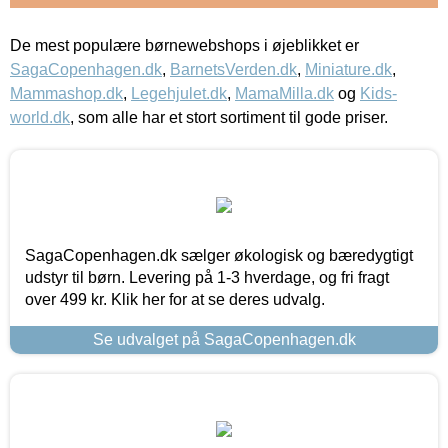
De mest populære børnewebshops i øjeblikket er
SagaCopenhagen.dk
,
BarnetsVerden.dk
,
Miniature.dk
,
Mammashop.dk
,
Legehjulet.dk
,
MamaMilla.dk
og
Kids-
world.dk
, som alle har et stort sortiment til gode priser.
SagaCopenhagen.dk sælger økologisk og bæredygtigt
udstyr til børn. Levering på 1-3 hverdage, og fri fragt
over 499 kr. Klik her for at se deres udvalg.
Se udvalget på SagaCopenhagen.dk