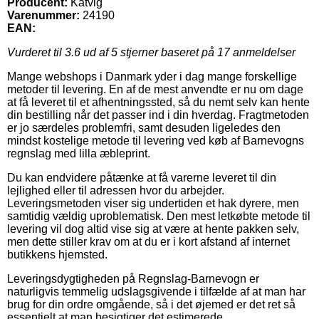
Producent:
Katvig
Varenummer:
24190
EAN:
Vurderet til
3.6
ud af 5 stjerner baseret på
17
anmeldelser
Mange webshops i Danmark yder i dag mange forskellige
metoder til levering. En af de mest anvendte er nu om dage
at få leveret til et afhentningssted, så du nemt selv kan hente
din bestilling når det passer ind i din hverdag. Fragtmetoden
er jo særdeles problemfri, samt desuden ligeledes den
mindst kostelige metode til levering ved køb af Barnevogns
regnslag med lilla æbleprint.
Du kan endvidere påtænke at få varerne leveret til din
lejlighed eller til adressen hvor du arbejder.
Leveringsmetoden viser sig undertiden et hak dyrere, men
samtidig vældig uproblematisk. Den mest letkøbte metode til
levering vil dog altid vise sig at være at hente pakken selv,
men dette stiller krav om at du er i kort afstand af internet
butikkens hjemsted.
Leveringsdygtigheden på Regnslag-Barnevogn er
naturligvis temmelig udslagsgivende i tilfælde af at man har
brug for din ordre omgående, så i det øjemed er det ret så
essentielt at man besigtiger det estimerede