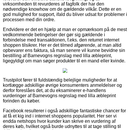
virksomheden tit revurderes af fagfolk der har den
nødvendige knowhow om de gældende vilkår. Dette er en
god mulighed for support, ifald du bliver udsat for problemer i
processen med din ordre.
Endvidere er det en hjælp at man er opmærksom på de mest
vedkommende betingelser der gør sig gældende i
forbindelse med transaktionen, f.eks. den returret internet
shoppen tilsikrer. Her er det tilmed afgørende, at man altid
opbevarer ens faktura, så man senere vil kunne bevidne sin
bestilling af Barnevogns regnslag med lilla æbleprint,
ligegyldigt om man søger produkter til en mand eller kvinde.
Trustpilot fører til fuldstændig belejlige muligheder for at
kortlægge adskillige øvrige konsumenters anmeldelser og
derfor foreslåes det, at du eksaminerer e-handlens
vurderinger af Barnevogns regnslag med lilla æbleprint
forinden du køber.
Facebook resulterer i også adskillige fantastiske chancer for
at få et kig ind i internet shoppens popularitet. Her ser vi
endda netshops hvor kunder kan skrive en vurdering af
deres køb, hvilket også burde udnyttes til at tage stilling til