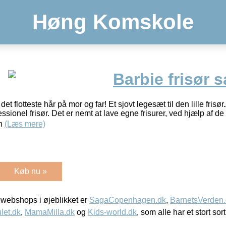
Høng Komskole
Barbie frisør 
et flotteste hår på mor og far! Et sjovt legesæt til den lille frisør
essionel frisør. Det er nemt at lave egne frisurer, ved hjælp af de
en
(Læs mere)
Køb nu »
webshops i øjeblikket er
SagaCopenhagen.dk
,
BarnetsVerden
let.dk
,
MamaMilla.dk
og
Kids-world.dk
, som alle har et stort sor