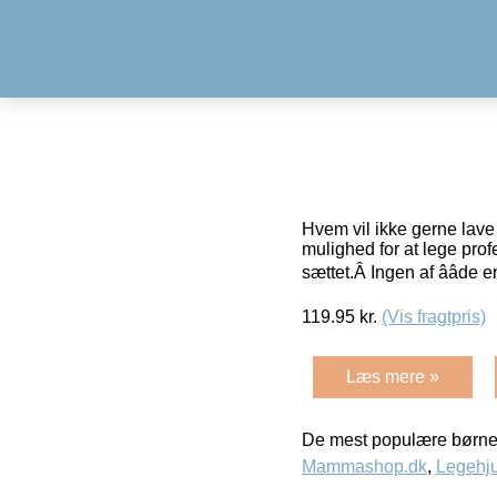
Hvem vil ikke gerne lave d
mulighed for at lege prof
sættet.Â Ingen af ââde 
119.95
kr.
(Vis fragtpris)
Læs mere »
De mest populære børne
Mammashop.dk
,
Legehju