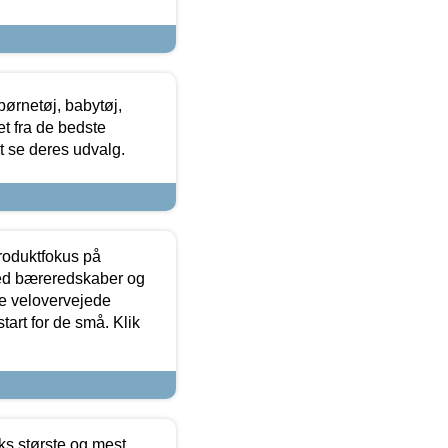
ørnetøj, babytøj,
t fra de bedste
at se deres udvalg.
produktfokus på
med bæreredskaber og
e velovervejede
tart for de små. Klik
ks største og mest