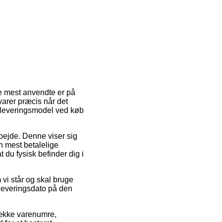
de mest anvendte er på
arer præcis når det
e leveringsmodel ved køb
rbejde. Denne viser sig
n mest betalelige
 du fysisk befinder dig i
vi står og skal bruge
 leveringsdato på den
 række varenumre,