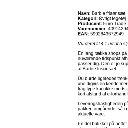
Navn:
Barbie frisør sæt
Kategori:
Øvrigt legetøj
Producent:
Euro-Trade
Varenummer:
4091429
EAN:
5902643672949
Vurderet til
4.1
ud af 5 st
En lang række shops på n
nuværende tidspunkt afhe
passer dig. Den er jo su
af Barbie frisør sæt.
Du burde ligeledes tænke 
uheldigvis en kende mer
fragttype kan ikke modsig
kort afstand af e-forhandl
Leveringshastigheden på 
pakken omgående, så i de
aktuelle vare.
En del butikker på nettet