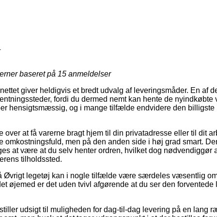
4
jerner baseret på
15
anmeldelser
ettet giver heldigvis et bredt udvalg af leveringsmåder. En af 
ntningssteder, fordi du dermed nemt kan hente de nyindkøbte v
per hensigtsmæssig, og i mange tilfælde endvidere den billigst
over at få varerne bragt hjem til din privatadresse eller til dit a
e omkostningsfuld, men på den anden side i høj grad smart. De
es at være at du selv henter ordren, hvilket dog nødvendiggør at
erens tilholdssted.
Øvrigt legetøj kan i nogle tilfælde være særdeles væsentlig om 
t øjemed er det uden tvivl afgørende at du ser den forventede
 stiller udsigt til muligheden for dag-til-dag levering på en lang