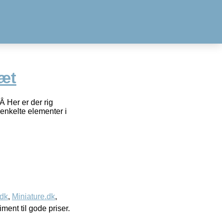
sæt
.Â Her er der rig
 enkelte elementer i
.dk
,
Miniature.dk
,
timent til gode priser.