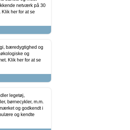
ækkende netværk på 30
Klik her for at se
gi, bæredygtighed og
 økologiske og
t. Klik her for at se
ler legetøj,
r, børnecykler, m.m.
-mærket og godkendt i
opulære og kendte