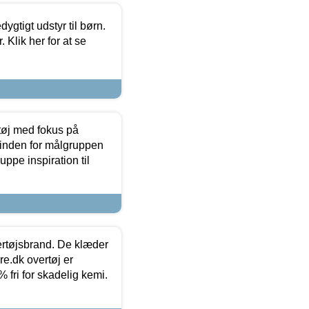
tigt udstyr til børn.
 Klik her for at se
tøj med fokus på
t inden for målgruppen
ppe inspiration til
vertøjsbrand. De klæder
ure.dk overtøj er
fri for skadelig kemi.