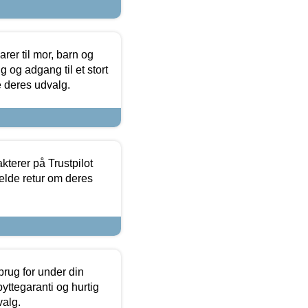
er til mor, barn og
 og adgang til et stort
se deres udvalg.
kterer på Trustpilot
elde retur om deres
brug for under din
yttegaranti og hurtig
valg.