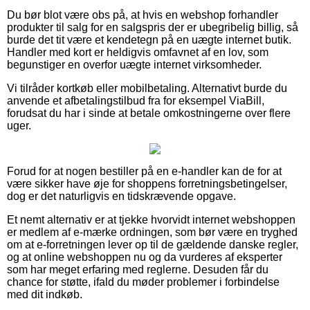
Du bør blot være obs på, at hvis en webshop forhandler
produkter til salg for en salgspris der er ubegribelig billig, så
burde det tit være et kendetegn på en uægte internet butik.
Handler med kort er heldigvis omfavnet af en lov, som
begunstiger en overfor uægte internet virksomheder.
Vi tilråder kortkøb eller mobilbetaling. Alternativt burde du
anvende et afbetalingstilbud fra for eksempel ViaBill,
forudsat du har i sinde at betale omkostningerne over flere
uger.
Forud for at nogen bestiller på en e-handler kan de for at
være sikker have øje for shoppens forretningsbetingelser,
dog er det naturligvis en tidskrævende opgave.
Et nemt alternativ er at tjekke hvorvidt internet webshoppen
er medlem af e-mærke ordningen, som bør være en tryghed
om at e-forretningen lever op til de gældende danske regler,
og at online webshoppen nu og da vurderes af eksperter
som har meget erfaring med reglerne. Desuden får du
chance for støtte, ifald du møder problemer i forbindelse
med dit indkøb.