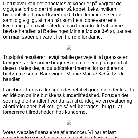
Herudover kan det anbefales at køber er på vagt for de
vigtigste forhold der influerer på købet, f.eks. hvilken
byttepolitik e-firmaet kører med. I den forbindelse er det
samtidig vigtigt, at man når som helst opbevarer ens
kvittering på e-mail, således man fremadrettet vil kunne
bevise handlen af Badevinger Minnie Mouse 3-6 år, uanset
om man søger en vare til en herre eller dame.
Trustpilot resulterer i evigt habile genveje til at granske en
længere række andre brugeres opfattelser og på grund af
dette tilrådes det, at du udforsker internet forhandlerens
bedømmelser af Badevinger Minnie Mouse 3-6 år før du
handler.
Facebook fremskaffer ligeledes relativt gode metoder til at få
en idé om online butikkens kundetilfredshed. Foruden det
ses nogle e-handler hvor du kan tilkendegive en evaluering
af ordreforløbet, hvilket lige så vel bør tages i brug til at
fornemme tilfredsheden hos kunderne.
Vores website finansieres af annoncer. Vi har et fast
samarbejde med et hav af online outlets i form af at vi