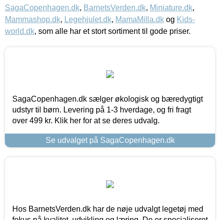
SagaCopenhagen.dk
,
BarnetsVerden.dk
,
Miniature.dk
,
Mammashop.dk
,
Legehjulet.dk
,
MamaMilla.dk
og
Kids-
world.dk
, som alle har et stort sortiment til gode priser.
SagaCopenhagen.dk sælger økologisk og bæredygtigt
udstyr til børn. Levering på 1-3 hverdage, og fri fragt
over 499 kr. Klik her for at se deres udvalg.
Se udvalget på SagaCopenhagen.dk
Hos BarnetsVerden.dk har de nøje udvalgt legetøj med
fokus på kvalitet, udvikling og læring. De er specialiseret