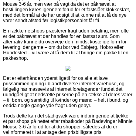
Mouse 3-6 år, men vær på vagt da det er påkrævet at
bestillingen køres igennem forud for et fastslået klokkeslæt,
med det formål at de har udsigt til at kunne nå at få de nye
varer sendt afsted før logistikpersonalet får fri.
En række netshops præsterer fragt uden betaling, men ofte
er det påkrævet at der handles for en fastsat sum. Som
alternativ kunne du overveje den mindst kostelige form for
levering, der gerne – om du bor ved Esbjerg, Hobro eller
Hundested – vil være at få dem til at bringe din pakke til en
pakkeshop.
Det er efterhånden yderst ligetil for os alle at lave
prissammenligning i blandt diverse internet varehuse, og
følgelig har massevis af internet foretagender fundet det
uundgåeligt at nedsætte priserne på en række af deres varer
– til børn, og samtidig til kvinder og mænd – helt i bund, og
endda nogle gange yde fragt uden gebyr.
Trods dette kan det stadigvæk være indbringende at tjekke
et par shops på nettet efter rabatkoder på Badevinger Minnie
Mouse 3-6 år forud for at du shopper, således at du er
velinformeret til at antage den prisbilligste pris.