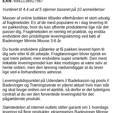
EAN:
6942138917567
Vurderet til
4.4
ud af 5 stjerner baseret på
10
anmeldelser
Masser af online butikker tilbyder efterhånden et stort udvalg
af fragtmetoder. En af de mest populære er i dag levering til
en pakkeshop, hvor du kan afhente produkterne lige når det
passer dig. Fragtmetoden er nemlig ret praktisk, og endda
endvidere den prisbilligste leveringsløsning ved køb af
Badevinger Minnie Mouse 3-6 år.
Du burde endvidere påtænke at få pakken leveret hjem til
dig selv eller til dit arbejde. Fragtløsningen bliver typisk en
sjat mere pebret, men endvidere super smertefri. Den mest
letkøbte leveringsmodel kan ikke modsiges at være selv at
hente ordren, men den løsning nødvendiggør at du lever
lige ved e-forhandlerens adresse.
Leveringstidspunktet på Udendørs // Badebassin og pools //
Badevinger og Træningsveste er yderst aktuel hvis man står
og skal bruge ordren om et øjeblik, så derfor er det tydeligvis
centralt at du ser den forventede leveringstid for det
pågældende produkt.
Størstedelen af internet outlets stiller garanti om 1 hverdags
levering på flere produkter, eksempelvis Badevinger Minnie